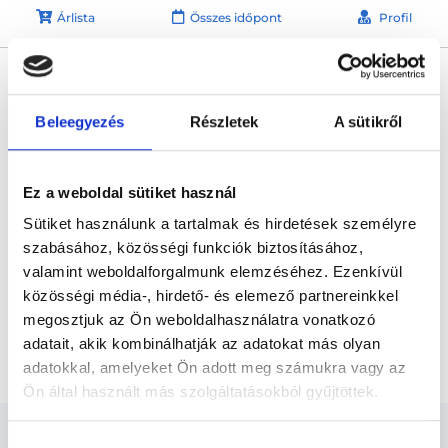
Árlista
Összes időpont
Profil
* Szakorvos jelölt (rezidens): általános orvosi oklevéllel rendelkező
orvos, aki jogszabályok szerinti szakorvosi szakképesítés
megszerzésére irányuló képzésben vesz részt. Ezen orvosok által
önállóan nem végezhető szakmai tevékenységért teljes
Beleegyezés
Részletek
A sütikről
felelősséggel tartozik és azt közvetlenül felügyeli az egészségügyi
szolgáltató szakorvosa az első részvizsgáig, utána pedig a
szakorvosjelölt önállóan láthat el feladatokat. A foglaljorvost.hu
felelősségét kizárja esetleges névazonosságért bármely szakorvos
Ez a weboldal sütiket használ
és szakorvosjelölt esetén.
Sütiket használunk a tartalmak és hirdetések személyre
szabásához, közösségi funkciók biztosításához,
Főoldal
Ortopédus
valamint weboldalforgalmunk elemzéséhez. Ezenkívül
közösségi média-, hirdető- és elemező partnereinkkel
Ortopédus Budapest, V. kerület
megosztjuk az Ön weboldalhasználatra vonatkozó
adatait, akik kombinálhatják az adatokat más olyan
Térdsebészeti szakorvosi vizsgálat
adatokkal, amelyeket Ön adott meg számukra vagy az
Ön által használt más szolgáltatásokból gyűjtöttek.
Cookie
Hozzájárulás