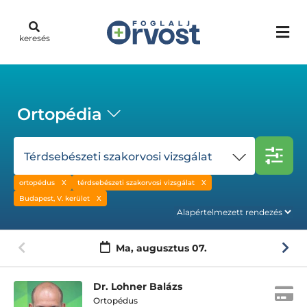
keresés
Ortopédia
Térdsebészeti szakorvosi vizsgálat
ortopédus
térdsebészeti szakorvosi vizsgálat
Budapest, V. kerület
Ma,
augusztus 07.
Dr. Lohner Balázs
Ortopédus