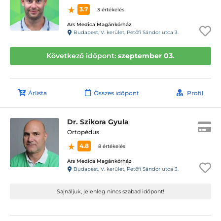
3.7
3 értékelés
Ars Medica Magánkórház
Budapest, V. kerület, Petőfi Sándor utca 3.
Következő időpont:
szeptember 03.
Árlista
Összes időpont
Profil
Dr. Szikora Gyula
Ortopédus
4.8
8 értékelés
Ars Medica Magánkórház
Budapest, V. kerület, Petőfi Sándor utca 3.
Sajnáljuk, jelenleg nincs szabad időpont!