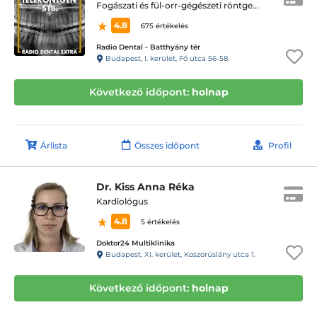
Fogászati és fül-orr-gégészeti röntgen, cbct készítése
4.8
675 értékelés
Radio Dental - Batthyány tér
Budapest, I. kerület, Fő utca 56-58.
Következő időpont:
holnap
Árlista
Összes időpont
Profil
Dr. Kiss Anna Réka
Kardiológus
4.8
5 értékelés
Doktor24 Multiklinika
Budapest, XI. kerület, Koszorúslány utca 1.
Következő időpont:
holnap