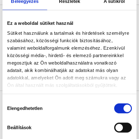
Beleegyezés
Részletek
A sütikről
Röntgen - 4. helyiség
Fogászati és fül-orr-gégészeti röntgen, cbct készítése
Ez a weboldal sütiket használ
4.7
344 értékelés
Sütiket használunk a tartalmak és hirdetések személyre
Radio Dental - Batthyány tér
szabásához, közösségi funkciók biztosításához,
Budapest, I. kerület, Fő utca 56-58.
valamint weboldalforgalmunk elemzéséhez. Ezenkívül
közösségi média-, hirdető- és elemező partnereinkkel
Következő időpont:
holnap
megosztjuk az Ön weboldalhasználatra vonatkozó
adatait, akik kombinálhatják az adatokat más olyan
adatokkal, amelyeket Ön adott meg számukra vagy az
Árlista
Összes időpont
Profil
Ön által használt más szolgáltatásokból gyűjtöttek.
Laborvizsgálatok - Léda
Cookie
Hozzájárulás
Medical Center
szabályzat:
https://foglaljorvost.hu/info/foglaljorvost-
Elengedhetetlen
kiválasztása
Laboráns orvos
hu-cookie-szabalyzat/
0.0
Beállítások
Léda Medical Center
Zalaegerszeg, Ady Endre u. 58. fsz. 3