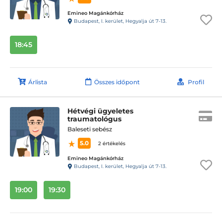
Emineo Magánkórház
Budapest, I. kerület, Hegyalja út 7-13.
18:45
Árlista
Összes időpont
Profil
Hétvégi ügyeletes
traumatológus
Baleseti sebész
5.0
2 értékelés
Emineo Magánkórház
Budapest, I. kerület, Hegyalja út 7-13.
19:00
19:30