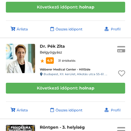
Következő időpont:
holnap
Árlista
Összes időpont
Profil
Dr. Pék Zita
Belgyógyász
4.9
31 értékelés
Wáberer Medical Center - HillSide
Budapest, XII. kerület, Alkotás utca 55-61. Hillside
Következő időpont:
holnap
Árlista
Összes időpont
Profil
Röntgen - 3. helyiség