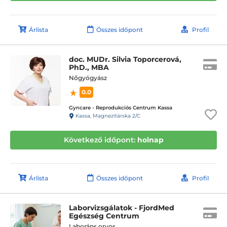
Árlista
Összes időpont
Profil
doc. MUDr. Silvia Toporcerová,
PhD., MBA
Nőgyógyász
0.0
Gyncare - Reprodukciós Centrum Kassa
Kassa, Magnezitárska 2/C
Következő időpont:
holnap
Árlista
Összes időpont
Profil
Laborvizsgálatok - FjordMed
Egészség Centrum
Laboráns orvos