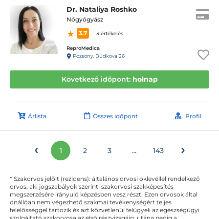
Dr. Nataliya Roshko
Nőgyógyász
3.7
3 értékelés
ReproMedica
Pozsony, Búdkova 26
Következő időpont:
holnap
Árlista
Összes időpont
Profil
‹
›
1
2
3
...
143
* Szakorvos jelölt (rezidens): általános orvosi oklevéllel rendelkező
orvos, aki jogszabályok szerinti szakorvosi szakképesítés
megszerzésére irányuló képzésben vesz részt. Ezen orvosok által
önállóan nem végezhető szakmai tevékenységért teljes
felelősséggel tartozik és azt közvetlenül felügyeli az egészségügyi
szolgáltató szakorvosa az első részvizsgáig, utána pedig a