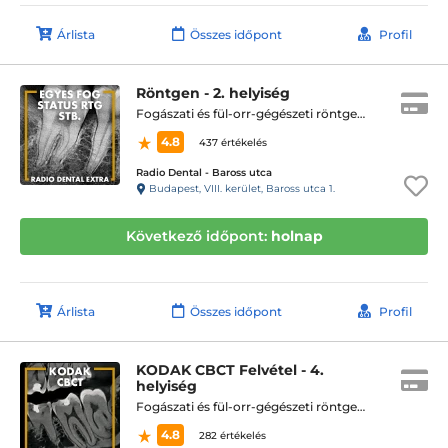
Árlista
Összes időpont
Profil
Röntgen - 2. helyiség
Fogászati és fül-orr-gégészeti röntgen, cbct készítése
4.8
437 értékelés
Radio Dental - Baross utca
Budapest, VIII. kerület, Baross utca 1.
Következő időpont:
holnap
Árlista
Összes időpont
Profil
KODAK CBCT Felvétel - 4.
helyiség
Fogászati és fül-orr-gégészeti röntgen, cbct készítése
4.8
282 értékelés