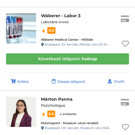
Wáberer - Labor 3
Laboráns orvos
0.0
Wáberer Medical Center - HillSide
Budapest, XII. kerület, Alkotás utca 55-61. Hillside
Következő időpont:
holnap
Árlista
Összes időpont
Profil
Márton Panna
Pszichológus
5.0
4 értékelés
Pszichopont - Múzeum utcai rendelő
Budapest, VIII. kerület, Múzeum utca 15/A. Fsz/1. ajtó (11-es kapucsengő)