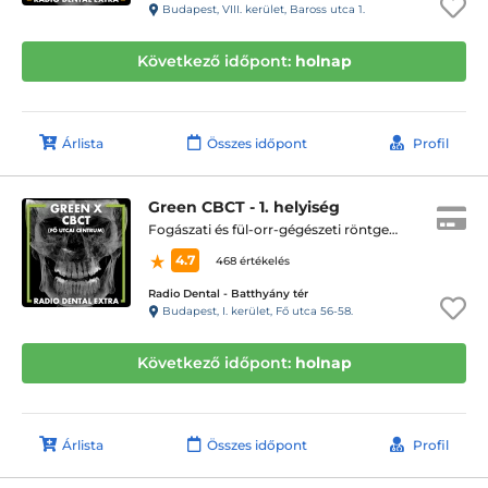
Budapest, VIII. kerület, Baross utca 1.
Következő időpont:
holnap
Árlista
Összes időpont
Profil
Green CBCT - 1. helyiség
Fogászati és fül-orr-gégészeti röntgen, cbct készítése
4.7
468 értékelés
Radio Dental - Batthyány tér
Budapest, I. kerület, Fő utca 56-58.
Következő időpont:
holnap
Árlista
Összes időpont
Profil