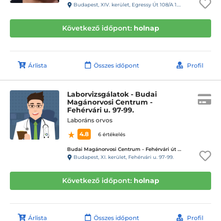
Budapest, XIV. kerület, Egressy Út 108/A 1.elmelet, 2. ajtó 23-as kapucsengő (Fogorvosi Rendelő)
Következő időpont:
holnap
Árlista
Összes időpont
Profil
Laborvizsgálatok - Budai
Magánorvosi Centrum -
Fehérvári u. 97-99.
Laboráns orvos
4.8
6 értékelés
Budai Magánorvosi Centrum - Fehérvári út 97-99.
Budapest, XI. kerület, Fehérvári u. 97-99.
Következő időpont:
holnap
Árlista
Összes időpont
Profil