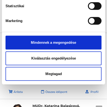
Statisztikai
Következő időpont:
holnap
Marketing
Árlista
Összes időpont
Profil
MUDr. Andrea Hladovcová
Mindennek a megengedése
Nőgyógyász
0.0
Kiválasztás engedélyezése
Gyncare - Reprodukciós Centrum Nyitra
Nyitra, Novozámocká 67
Következő időpont:
holnap
Megtagad
Árlista
Összes időpont
Profil
MUDr. Katarína Balasicová,