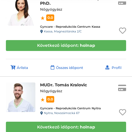
PhD.
Nőgyógyász
0.0
Gyncare - Reprodukciós Centrum Kassa
Kassa, Magnezitárska 2/C
Következő időpont:
holnap
Árlista
Összes időpont
Profil
MUDr. Tomás Kralovic
Nőgyógyász
0.0
Gyncare - Reprodukciós Centrum Nyitra
Nyitra, Novozámocká 67
Következő időpont:
holnap