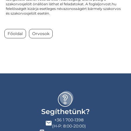
szakorvosjelölt önállóan láthat el feladatokat. A foglaljorvost.hu
felelősségét kizárja esetleges névazonosságért bármely szakorvos
és szakorvosjelölt esetén.
Főoldal
Orvosok
Segíthetünk?
+36 1 700-1398
(H-P: 8:00-20:00)