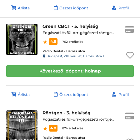
Árlista
Összes időpont
Profil
Green CBCT - 5. helyiség
Fogászati és fül-orr-gégészeti röntgen, cbct készítése
4.8
762 értékelés
Radio Dental - Baross utca
Budapest, VIII. kerület, Baross utca 1.
Következő időpont:
holnap
Árlista
Összes időpont
Profil
Röntgen - 3. helyiség
Fogászati és fül-orr-gégészeti röntgen, cbct készítése
4.8
874 értékelés
Radio Dental - Baross utca