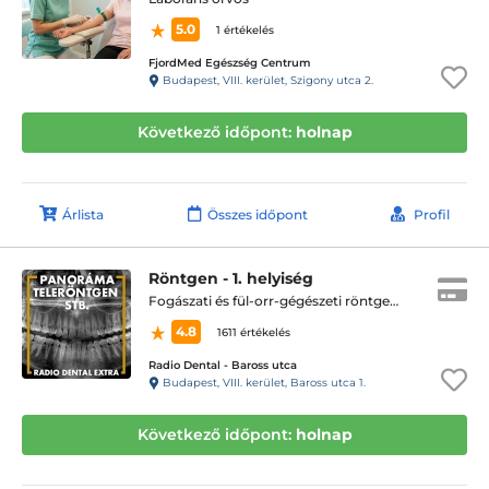
5.0
1 értékelés
FjordMed Egészség Centrum
Budapest, VIII. kerület, Szigony utca 2.
Következő időpont:
holnap
Árlista
Összes időpont
Profil
Röntgen - 1. helyiség
Fogászati és fül-orr-gégészeti röntgen, cbct készítése
4.8
1611 értékelés
Radio Dental - Baross utca
Budapest, VIII. kerület, Baross utca 1.
Következő időpont:
holnap