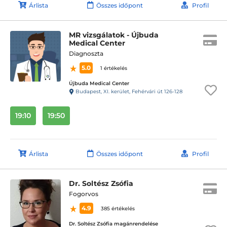
Árlista
Összes időpont
Profil
MR vizsgálatok - Újbuda
Medical Center
Diagnoszta
5.0
1 értékelés
Újbuda Medical Center
Budapest, XI. kerület, Fehérvári út 126-128
19:10
19:50
Árlista
Összes időpont
Profil
Dr. Soltész Zsófia
Fogorvos
4.9
385 értékelés
Dr. Soltész Zsófia magánrendelése