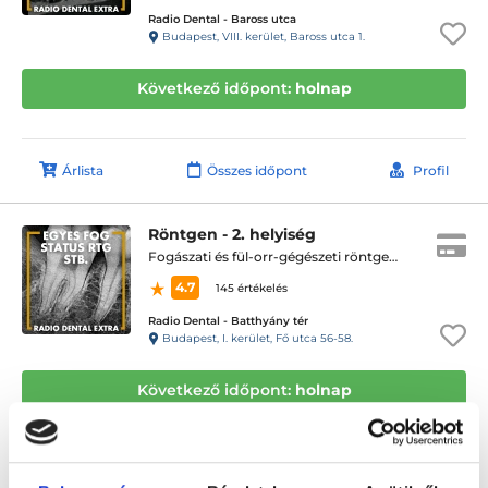
Radio Dental - Baross utca
Budapest, VIII. kerület, Baross utca 1.
Következő időpont:
holnap
Árlista
Összes időpont
Profil
Röntgen - 2. helyiség
Fogászati és fül-orr-gégészeti röntgen, cbct készítése
4.7
145 értékelés
Radio Dental - Batthyány tér
Budapest, I. kerület, Fő utca 56-58.
Következő időpont:
holnap
Árlista
Összes időpont
Profil