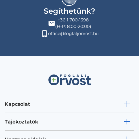
Segíthetünk?
+36 1 700-1398
(H-P: 8:00-20:00)
office@foglaljorvost.hu
Kapcsolat
Tájékoztatók