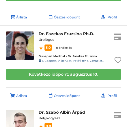
Árlista
Összes időpont
Profil
Dr. Fazekas Fruzsina Ph.D.
Urológus
5.0
8 értékelés
Dunapart Medical - Dr. Fazekas Fruzsina
Budapest, V. kerület, Petőfi tér 3. 2.emelet 4 ajtó 27-es kapucsengő BALRA az “A”lépcsőház”
Következő időpont:
augusztus 10.
Árlista
Összes időpont
Profil
Dr. Szabó Albin Árpád
Belgyógyász
0.0