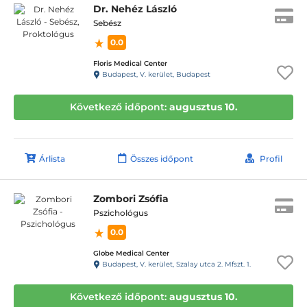
Dr. Nehéz László
Sebész
0.0
Floris Medical Center
Budapest, V. kerület, Budapest
Következő időpont:
augusztus 10.
Árlista
Összes időpont
Profil
Zombori Zsófia
Pszichológus
0.0
Globe Medical Center
Budapest, V. kerület, Szalay utca 2. Mfszt. 1.
Következő időpont:
augusztus 10.