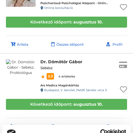
Pszichocloud Pszichológiai Központ - Online ügyfélfogadás
Online konzultáció
Következő időpont:
augusztus 10.
Árlista
Összes időpont
Profil
Dr. Dömötör Gábor
Sebész
3.3
4 értékelés
Ars Medica Magánkórház
Budapest, V. kerület, Petőfi Sándor utca 3.
Következő időpont:
augusztus 10.
Árlista
Összes időpont
Profil