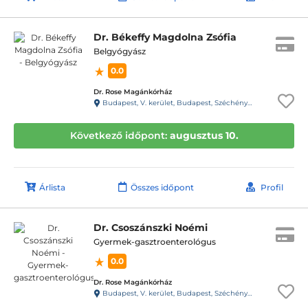
Dr. Békeffy Magdolna Zsófia
Belgyógyász
0.0
Dr. Rose Magánkórház
Budapest, V. kerület, Budapest, Széchényi tér 7/8. (volt Roosevelt tér) C torony
Következő időpont:
augusztus 10.
Árlista
Összes időpont
Profil
Dr. Csoszánszki Noémi
Gyermek-gasztroenterológus
0.0
Dr. Rose Magánkórház
Budapest, V. kerület, Budapest, Széchényi tér 7/8. (volt Roosevelt tér) C torony