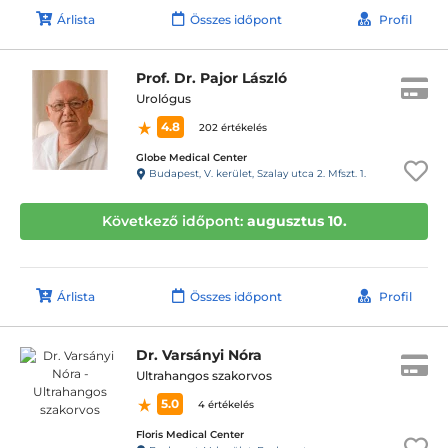
Árlista
Összes időpont
Profil
Prof. Dr. Pajor László
Urológus
4.8
202 értékelés
Globe Medical Center
Budapest, V. kerület, Szalay utca 2. Mfszt. 1.
Következő időpont:
augusztus 10.
Árlista
Összes időpont
Profil
Dr. Varsányi Nóra
Ultrahangos szakorvos
5.0
4 értékelés
Floris Medical Center