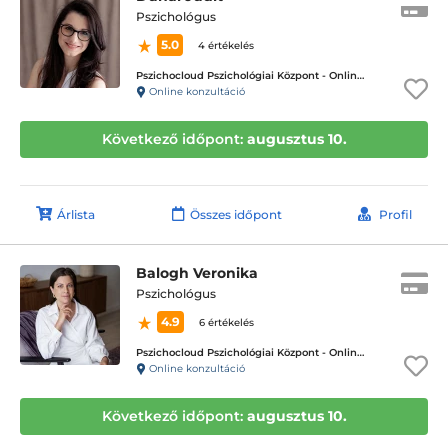
Pszichológus
5.0
4 értékelés
Pszichocloud Pszichológiai Központ - Online ügyfélfogadás
Online konzultáció
Következő időpont:
augusztus 10.
Árlista
Összes időpont
Profil
Balogh Veronika
Pszichológus
4.9
6 értékelés
Pszichocloud Pszichológiai Központ - Online ügyfélfogadás
Online konzultáció
Következő időpont:
augusztus 10.