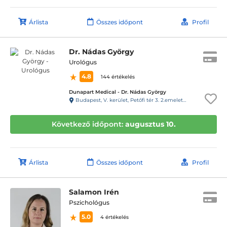
Árlista
Összes időpont
Profil
Dr. Nádas György
Urológus
4.8
144 értékelés
Dunapart Medical - Dr. Nádas György
Budapest, V. kerület, Petőfi tér 3. 2.emelet 4 ajtó 27-es kapucsengő BALRA az “A”lépcsőház”
Következő időpont:
augusztus 10.
Árlista
Összes időpont
Profil
Salamon Irén
Pszichológus
5.0
4 értékelés