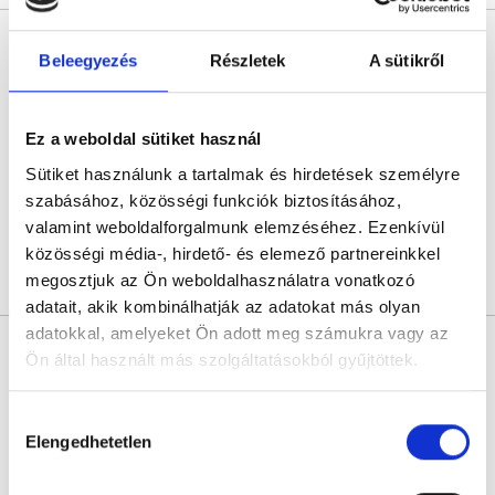
Dr. Bodnár Zsuzsanna
Beleegyezés
Részletek
A sütikről
Ultrahangos szakorvos
4.6
8 értékelés
Dimenzió-MED Egészségközpont
Ez a weboldal sütiket használ
Budapest, V. kerület, Vécsey utca 3. 1/1
Sütiket használunk a tartalmak és hirdetések személyre
Következő időpont:
augusztus 10.
szabásához, közösségi funkciók biztosításához,
valamint weboldalforgalmunk elemzéséhez. Ezenkívül
közösségi média-, hirdető- és elemező partnereinkkel
megosztjuk az Ön weboldalhasználatra vonatkozó
Árlista
Összes időpont
Profil
adatait, akik kombinálhatják az adatokat más olyan
adatokkal, amelyeket Ön adott meg számukra vagy az
Prof. Dr. Barkai László
Ön által használt más szolgáltatásokból gyűjtöttek.
Gyermekgyógyász
0.0
Cookie
Hozzájárulás
Dr. Rose Magánkórház
szabályzat:
https://foglaljorvost.hu/info/foglaljorvost-
Elengedhetetlen
kiválasztása
Budapest, V. kerület, Budapest, Széchényi tér 7/8. (volt Roosevelt tér) C torony
hu-cookie-szabalyzat/