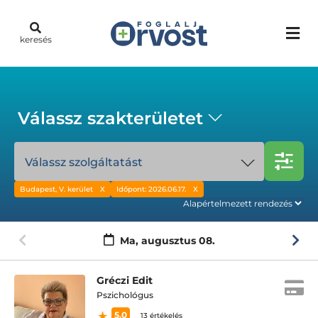
keresés
Válassz szakterületet
Válassz szolgáltatást
Budapest, V. kerület
Időpont: 2026.06.17.
Ma,
augusztus 08.
Gréczi Edit
Pszichológus
5.0
13 értékelés