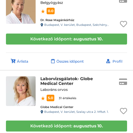
Belgyógyász
0.0
Dr. Rose Magánkórház
Budapest, V. kerület, Budapest, Széchényi tér 7/8. (volt Roosevelt tér) C torony
Következő időpont:
augusztus 10.
Árlista
Összes időpont
Profil
Laborvizsgálatok- Globe
Medical Center
Laboráns orvos
5.0
31 értékelés
Globe Medical Center
Budapest, V. kerület, Szalay utca 2. Mfszt. 1.
Következő időpont:
augusztus 10.