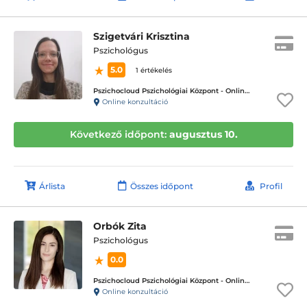
Szigetvári Krisztina
Pszichológus
5.0
1 értékelés
Pszichocloud Pszichológiai Központ - Online ügyfélfogadás
Online konzultáció
Következő időpont:
augusztus 10.
Árlista
Összes időpont
Profil
Orbók Zita
Pszichológus
0.0
Pszichocloud Pszichológiai Központ - Online ügyfélfogadás
Online konzultáció