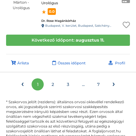
Urológus
0.0
Dr. Rose Magánkórház
Budapest, V. kerület, Budapest, Széchényi tér 7/8. (volt Roosevelt tér) C torony
Következő időpont:
augusztus 11.
Árlista
Összes időpont
Profil
‹
›
1
2
3
...
7
* Szakorvos jelölt (rezidens): általános orvosi oklevéllel rendelkező
orvos, aki jogszabályok szerinti szakorvosi szakképesítés
megszerzésére irányuló képzésben vesz részt. Ezen orvosok által
önállóan nem végezhető szakmai tevékenységért teljes
felelősséggel tartozik és azt közvetlenül felügyeli az egészségügyi
szolgáltató szakorvosa az első részvizsgáig, utána pedig a
szakorvosjelölt önállóan láthat el feladatokat. A foglaljorvost.hu
felelősségét kizárja esetleges névazonosságért bármely szakorvos