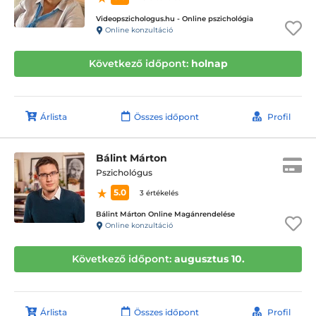
Videopszichologus.hu - Online pszichológia
Online konzultáció
Következő időpont:
holnap
Árlista
Összes időpont
Profil
Bálint Márton
Pszichológus
5.0
3 értékelés
Bálint Márton Online Magánrendelése
Online konzultáció
Következő időpont:
augusztus 10.
Árlista
Összes időpont
Profil