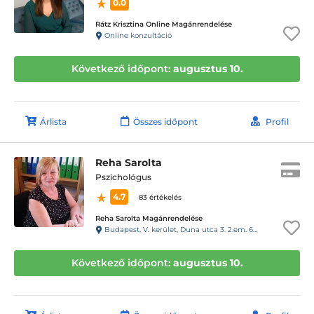
0.0
Rátz Krisztina Online Magánrendelése
Online konzultáció
Következő időpont:
augusztus 10.
Árlista
Összes időpont
Profil
Reha Sarolta
Pszichológus
4.7
83 értékelés
Reha Sarolta Magánrendelése
Budapest, V. kerület, Duna utca 3. 2.em. 6.a. 29-es kapucsengő
Következő időpont:
augusztus 10.