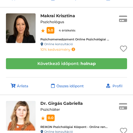
Makrai Krisztina
Pszichológus
5.0
4 értékelés
Pszichomenedzsment Online Pszichológiai Tanácsadó Központ
Online konzultáció
10% kedvezmény
Következő időpont:
holnap
Árlista
Összes időpont
Profil
Dr. Girgás Gabriella
Pszichiáter
0.0
REIKON Pszichológiai Központ - Online rendelés
Online konzultáció