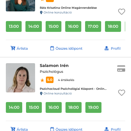
Rátz Krisztina Online Magánrendelése
Online konzultáció
13:00
14:00
15:00
16:00
17:00
18:00
1
Árlista
Összes időpont
Profil
Salamon Irén
Pszichológus
5.0
4 értékelés
Pszichocloud Pszichológiai Központ - Online ügyfélfogadás
Online konzultáció
14:00
15:00
16:00
18:00
19:00
Árlista
Összes időpont
Profil