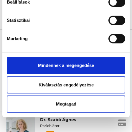
Beállítások
Statisztikai
Árlista
Összes időpont
Profil
Dr. Lestár Boglárka
Marketing
Gyermekpszichiáter
0.0
REIKON Pszichológiai Központ - Online rendelés
Mindennek a megengedése
Online konzultáció
Következő időpont:
augusztus 12.
Kiválasztás engedélyezése
Árlista
Összes időpont
Profil
Megtagad
Dr. Szabó Ágnes
Pszichiáter