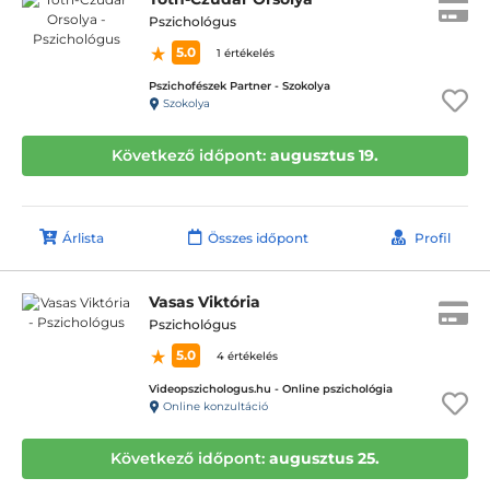
Pszichológus
5.0
1 értékelés
Pszichofészek Partner - Szokolya
Szokolya
Következő időpont:
augusztus 19.
Árlista
Összes időpont
Profil
Vasas Viktória
Pszichológus
5.0
4 értékelés
Videopszichologus.hu - Online pszichológia
Online konzultáció
Következő időpont:
augusztus 25.