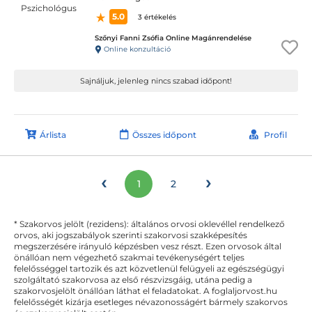
5.0
3 értékelés
Szőnyi Fanni Zsófia Online Magánrendelése
Online konzultáció
Sajnáljuk, jelenleg nincs szabad időpont!
Árlista
Összes időpont
Profil
‹
›
1
2
* Szakorvos jelölt (rezidens): általános orvosi oklevéllel rendelkező
orvos, aki jogszabályok szerinti szakorvosi szakképesítés
megszerzésére irányuló képzésben vesz részt. Ezen orvosok által
önállóan nem végezhető szakmai tevékenységért teljes
felelősséggel tartozik és azt közvetlenül felügyeli az egészségügyi
szolgáltató szakorvosa az első részvizsgáig, utána pedig a
szakorvosjelölt önállóan láthat el feladatokat. A foglaljorvost.hu
felelősségét kizárja esetleges névazonosságért bármely szakorvos