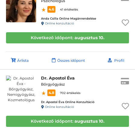
Pszichológus
4.6
41 értékelés
Anda Csilla Online Magánrendelése
Online konzultáció
Következő időpont:
augusztus 10.
Árlista
Összes időpont
Profil
Dr. Apostol Éva
Bőrgyógyász
4.8
702 értékelés
Dr. Apostol Éva Online Konzultáció
Online konzultáció
Következő időpont:
augusztus 10.