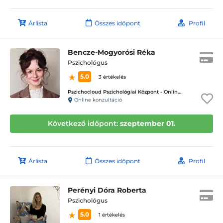
Árlista
Összes időpont
Profil
Bencze-Mogyorósi Réka
Pszichológus
5.0
3 értékelés
Pszichocloud Pszichológiai Központ - Online ügyfélfogadás
Online konzultáció
Következő időpont:
szeptember 01.
Árlista
Összes időpont
Profil
Perényi Dóra Roberta
Pszichológus
5.0
1 értékelés