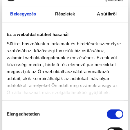
Papp Tamás
Pszichológus
Beleegyezés
Részletek
A sütikről
0.0
Papp Tamás Online Magánrendelése
Ez a weboldal sütiket használ
Online konzultáció
Sütiket használunk a tartalmak és hirdetések személyre
Következő időpont:
augusztus 12.
szabásához, közösségi funkciók biztosításához,
valamint weboldalforgalmunk elemzéséhez. Ezenkívül
közösségi média-, hirdető- és elemező partnereinkkel
Árlista
Összes időpont
Profil
megosztjuk az Ön weboldalhasználatra vonatkozó
adatait, akik kombinálhatják az adatokat más olyan
adatokkal, amelyeket Ön adott meg számukra vagy az
Fonyódi Ákos
Ön által használt más szolgáltatásokból gyűjtöttek.
Pszichológus
4.9
11 értékelés
Cookie
Hozzájárulás
Fonyódi Ákos - Online konzultáció
szabályzat:
https://foglaljorvost.hu/info/foglaljorvost-
Elengedhetetlen
kiválasztása
Online konzultáció
hu-cookie-szabalyzat/
Következő időpont:
augusztus 12.