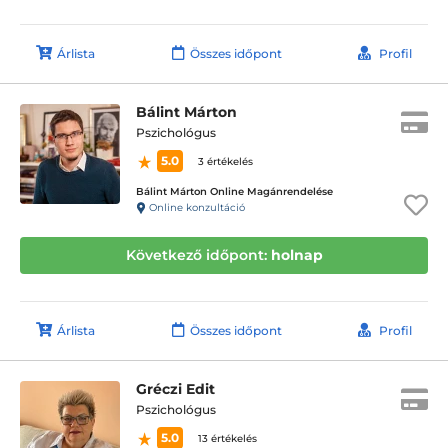
Árlista
Összes időpont
Profil
Bálint Márton
Pszichológus
5.0
3 értékelés
Bálint Márton Online Magánrendelése
Online konzultáció
Következő időpont:
holnap
Árlista
Összes időpont
Profil
Gréczi Edit
Pszichológus
5.0
13 értékelés