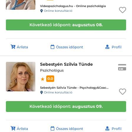
Videopszichologus.hu - Online pszichológia
Online konzultáció
Következő időpont:
augusztus 08.
Árlista
Összes időpont
Profil
Sebestyén Szilvia Tünde
Pszichológus
0.0
Sebestyén Szilvia Tünde - Psychology&Coaching - ICD terápiás magánpraxis
Online konzultáció
Következő időpont:
augusztus 09.
Árlista
Összes időpont
Profil