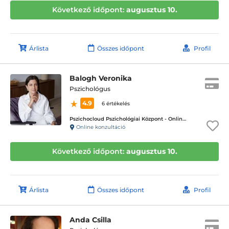
Következő időpont:
augusztus 10.
Árlista
Összes időpont
Profil
Balogh Veronika
Pszichológus
4.9
6 értékelés
Pszichocloud Pszichológiai Központ - Online ügyfélfogadás
Online konzultáció
Következő időpont:
augusztus 10.
Árlista
Összes időpont
Profil
Anda Csilla