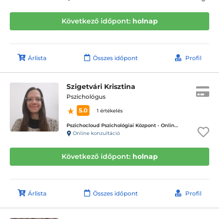
Következő időpont:
holnap
Árlista
Összes időpont
Profil
Szigetvári Krisztina
Pszichológus
5.0
1 értékelés
Pszichocloud Pszichológiai Központ - Online ügyfélfogadás
Online konzultáció
Következő időpont:
holnap
Árlista
Összes időpont
Profil