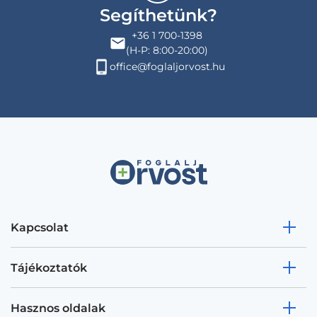
Segíthetünk?
+36 1 700-1398
(H-P: 8:00-20:00)
office@foglaljorvost.hu
Kapcsolat
Tájékoztatók
Hasznos oldalak