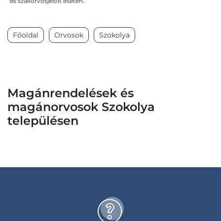
és szakorvosjelölt esetén.
Főoldal
Orvosok
Szokolya
Magánrendelések és
magánorvosok Szokolya
településen