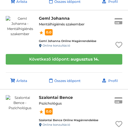
Árlista
Összes időpont
Profil
Geml Johanna
Mentálhigiénés szakember
0.0
Geml Johanna Online Magánrendelése
Online konzultáció
Következő időpont:
augusztus 14.
Árlista
Összes időpont
Profil
Szalontai Bence
Pszichológus
0.0
Szalontai Bence Online Magánrendelése
Online konzultáció