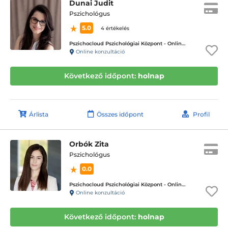
Dunai Judit
Pszichológus
5.0
4 értékelés
Pszichocloud Pszichológiai Központ - Online ügyfélfogadás
Online konzultáció
Következő időpont:
holnap
Árlista
Összes időpont
Profil
Orbók Zita
Pszichológus
0.0
Pszichocloud Pszichológiai Központ - Online ügyfélfogadás
Online konzultáció
Következő időpont:
holnap