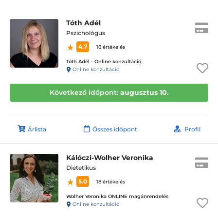
Tóth Adél
Pszichológus
4.7
18 értékelés
Tóth Adél - Online konzultáció
Online konzultáció
Következő időpont:
augusztus 10.
Árlista
Összes időpont
Profil
Kálóczi-Wolher Veronika
Dietetikus
5.0
18 értékelés
Wolher Veronika ONLINE magánrendelés
Online konzultáció