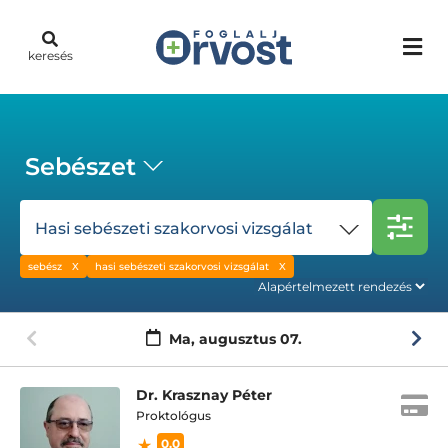
keresés
Sebészet
Hasi sebészeti szakorvosi vizsgálat
sebész
hasi sebészeti szakorvosi vizsgálat
Ma,
augusztus 07.
Dr. Krasznay Péter
Proktológus
0.0