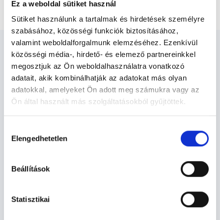
Hasi sebészeti szakorvosi vizsgálat
Ez a weboldal sütiket használ
Sütiket használunk a tartalmak és hirdetések személyre
szabásához, közösségi funkciók biztosításához,
valamint weboldalforgalmunk elemzéséhez. Ezenkívül
közösségi média-, hirdető- és elemező partnereinkkel
megosztjuk az Ön weboldalhasználatra vonatkozó
adatait, akik kombinálhatják az adatokat más olyan
Sebész - Sebészet
adatokkal, amelyeket Ön adott meg számukra vagy az
Ön által használt más szolgáltatásokból gyűjtöttek.
Cookie
Sebészet TERÜLETHEZ KAPCSOLÓDÓ
Hozzájárulás
szabályzat:
https://foglaljorvost.hu/info/foglaljorvost-
SZAKTERÜLETEK
Elengedhetetlen
kiválasztása
hu-cookie-szabalyzat/
Szolgáltatások
Beállítások
Budapesti és vidéki sebész orvosok
Statisztikai