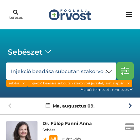
keresés
Sebészet
Injekció beadása subcutan szakorvosi javaslat, lelet alapján
sebész
injekció beadása subcutan szakorvosi javaslat, lelet alapján
Ma,
augusztus 09.
Dr. Fülöp Fanni Anna
Sebész
4.8
16 értékelés