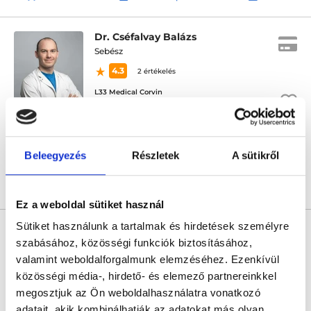
Dr. Cséfalvay Balázs
Sebész
4.3
2 értékelés
L33 Medical Corvin
Budapest, VIII. kerület, Práter utca 6-8.
Következő időpont:
szeptember 02.
Beleegyezés
Részletek
A sütikről
Árlista
Összes időpont
Profil
Ez a weboldal sütiket használ
* Szakorvos jelölt (rezidens): általános orvosi oklevéllel rendelkező
Sütiket használunk a tartalmak és hirdetések személyre
orvos, aki jogszabályok szerinti szakorvosi szakképesítés
szabásához, közösségi funkciók biztosításához,
megszerzésére irányuló képzésben vesz részt. Ezen orvosok által
önállóan nem végezhető szakmai tevékenységért teljes
valamint weboldalforgalmunk elemzéséhez. Ezenkívül
felelősséggel tartozik és azt közvetlenül felügyeli az egészségügyi
közösségi média-, hirdető- és elemező partnereinkkel
szolgáltató szakorvosa az első részvizsgáig, utána pedig a
szakorvosjelölt önállóan láthat el feladatokat. A foglaljorvost.hu
megosztjuk az Ön weboldalhasználatra vonatkozó
felelősségét kizárja esetleges névazonosságért bármely szakorvos
adatait, akik kombinálhatják az adatokat más olyan
és szakorvosjelölt esetén.