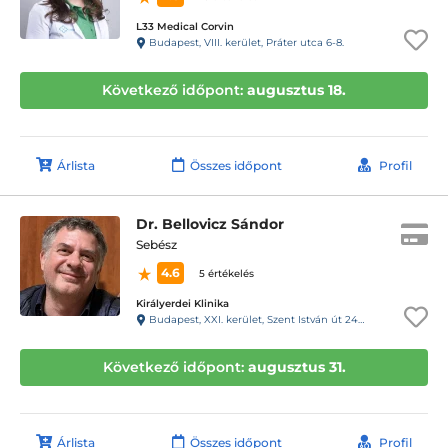
L33 Medical Corvin
Budapest, VIII. kerület, Práter utca 6-8.
Következő időpont:
augusztus 18.
Árlista
Összes időpont
Profil
Dr. Bellovicz Sándor
Sebész
4.6
5 értékelés
Királyerdei Klinika
Budapest, XXI. kerület, Szent István út 248-250.
Következő időpont:
augusztus 31.
Árlista
Összes időpont
Profil