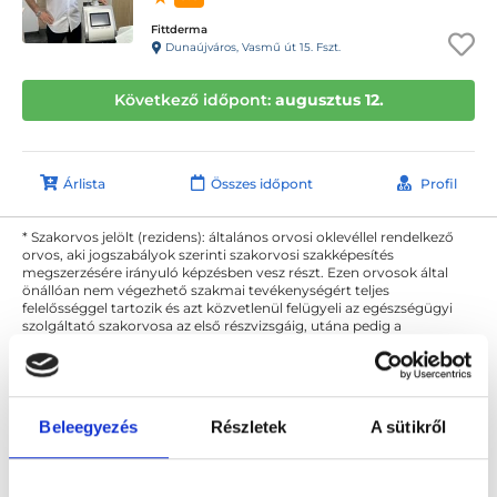
Fittderma
Dunaújváros, Vasmű út 15. Fszt.
Következő időpont:
augusztus 12.
Árlista
Összes időpont
Profil
* Szakorvos jelölt (rezidens): általános orvosi oklevéllel rendelkező
orvos, aki jogszabályok szerinti szakorvosi szakképesítés
megszerzésére irányuló képzésben vesz részt. Ezen orvosok által
önállóan nem végezhető szakmai tevékenységért teljes
felelősséggel tartozik és azt közvetlenül felügyeli az egészségügyi
szolgáltató szakorvosa az első részvizsgáig, utána pedig a
szakorvosjelölt önállóan láthat el feladatokat. A foglaljorvost.hu
felelősségét kizárja esetleges névazonosságért bármely szakorvos
és szakorvosjelölt esetén.
Beleegyezés
Részletek
A sütikről
Főoldal
Sebész