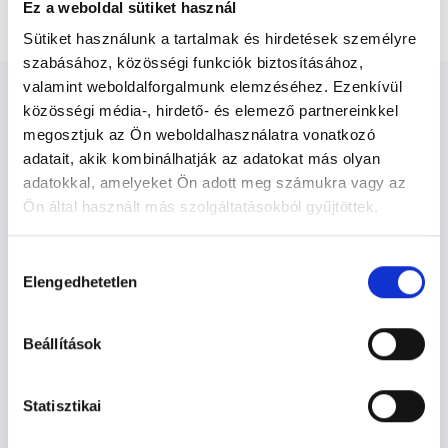
Rosszindulatú daganat műtéti eltávolítása lézerrel
Ez a weboldal sütiket használ
Sütiket használunk a tartalmak és hirdetések személyre
szabásához, közösségi funkciók biztosításához,
valamint weboldalforgalmunk elemzéséhez. Ezenkívül
közösségi média-, hirdető- és elemező partnereinkkel
megosztjuk az Ön weboldalhasználatra vonatkozó
adatait, akik kombinálhatják az adatokat más olyan
Sebész - Sebészet
adatokkal, amelyeket Ön adott meg számukra vagy az
Ön által használt más szolgáltatásokból gyűjtöttek.
Cookie
Sebészet TERÜLETHEZ KAPCSOLÓDÓ
Hozzájárulás
szabályzat:
https://foglaljorvost.hu/info/foglaljorvost-
SZAKTERÜLETEK
Elengedhetetlen
kiválasztása
hu-cookie-szabalyzat/
Szolgáltatások
Beállítások
Budapesti és vidéki sebész orvosok
Statisztikai