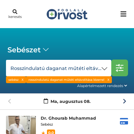
keresés
Sebészet
Rosszindulatú daganat műtéti eltávolítása lézerrel
sebész
rosszindulatú daganat műtéti eltávolítása lézerrel
Ma,
augusztus 08.
Dr. Ghourab Muhammad
Sebész
0.0