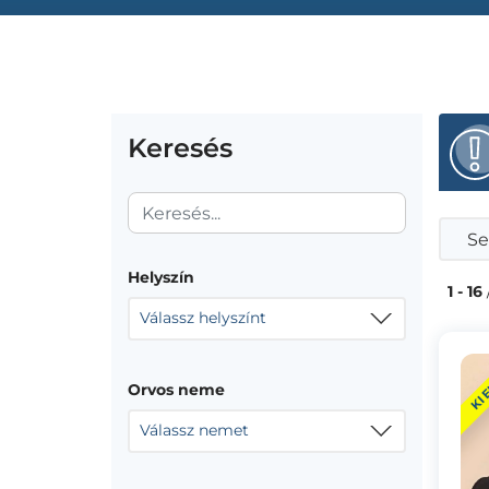
Keresés
Se
Helyszín
1 - 16
Válassz helyszínt
KI
Orvos neme
Válassz nemet