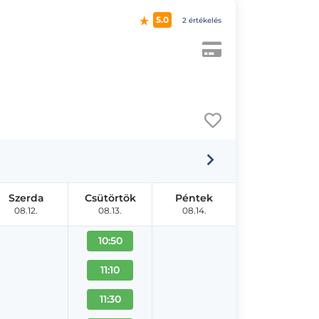
5.0
2 értékelés
Szerda
Csütörtök
Péntek
08.12.
08.13.
08.14.
10:50
11:10
11:30