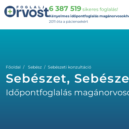
6 387 519
sikeres foglalás!
Kényelmes időpontfoglalás magánorvosokh
2011 óta a páciensekért
Főoldal
Sebész
Sebészeti konzultáció
Sebészet, Sebésze
Időpontfoglalás magánorvos