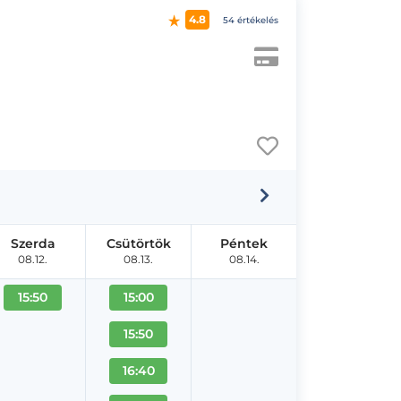
4.8
54 értékelés
Szerda
Csütörtök
Péntek
08.12.
08.13.
08.14.
15:50
15:00
15:50
16:40