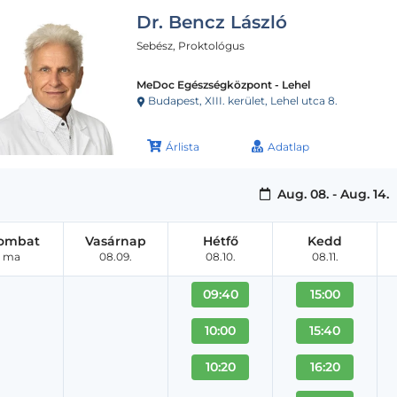
Dr. Bencz László
Sebész, Proktológus
MeDoc Egészségközpont - Lehel
Budapest, XIII. kerület, Lehel utca 8.
Árlista
Adatlap
Aug. 08. - Aug. 14.
ombat
Vasárnap
Hétfő
Kedd
ma
08.09.
08.10.
08.11.
09:40
15:00
10:00
15:40
10:20
16:20