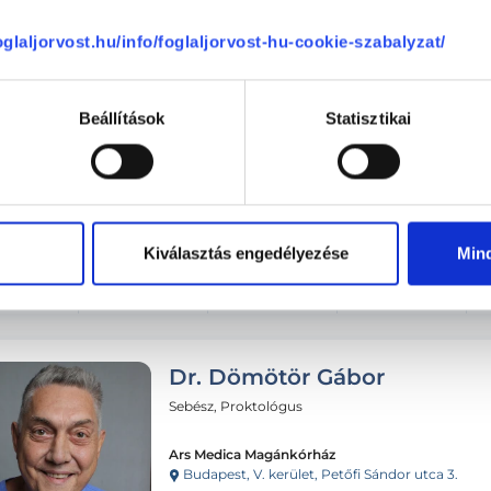
foglaljorvost.hu/info/foglaljorvost-hu-cookie-szabalyzat/
Beállítások
Statisztikai
Kiválasztás engedélyezése
Min
Dr. Dömötör Gábor
Sebész, Proktológus
Ars Medica Magánkórház
Budapest, V. kerület, Petőfi Sándor utca 3.