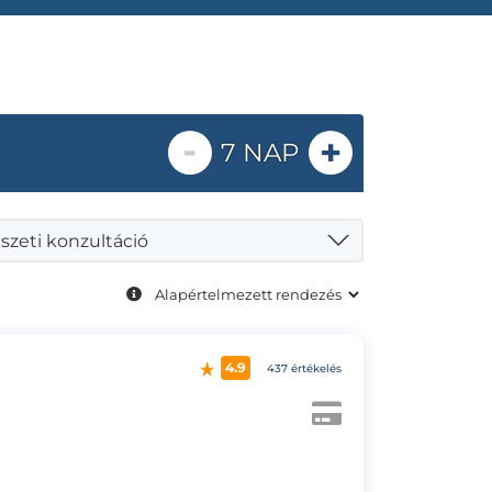
-
+
7 NAP
szeti konzultáció
4.9
437 értékelés