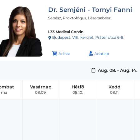
Dr. Semjéni - Tornyi Fanni
Sebész, Proktológus, Lézersebész
L33 Medical Corvin
Budapest, VIII. kerület, Práter utca 6-8.
Árlista
Adatlap
Aug. 08. - Aug. 14.
ombat
Vasárnap
Hétfő
Kedd
ma
08.09.
08.10.
08.11.