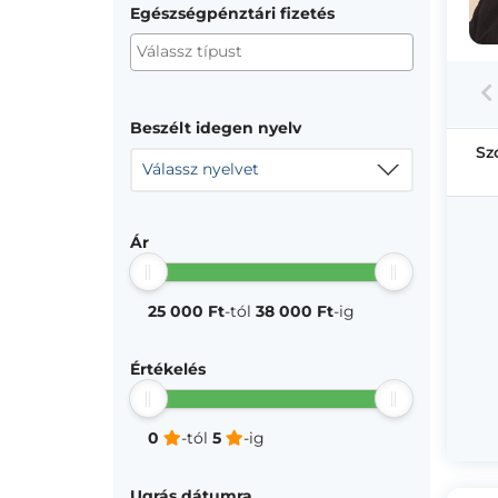
Egészségpénztári fizetés
Beszélt idegen nyelv
Sz
Válassz nyelvet
Ár
25 000 Ft
-tól
38 000 Ft
-ig
Értékelés
0
-tól
5
-ig
Ugrás dátumra