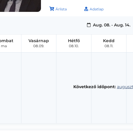
Árlista
Adatlap
Aug. 08. - Aug. 14.
ombat
Vasárnap
Hétfő
Kedd
ma
08.09.
08.10.
08.11.
Következő időpont:
auguszt