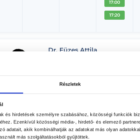
17:00
17:20
Dr. Füzes Attila
Plasztikai sebész, Sebész
Renaissance Clinique Egészségközpont
Budapest, XI. kerület, Etele út 57.
Részletek
Árlista
Adatlap
ál
Aug. 08. - Aug. 14.
mak és hirdetések személyre szabásához, közösségi funkciók biz
hez. Ezenkívül közösségi média-, hirdető- és elemező partner
ombat
Vasárnap
Hétfő
Kedd
zó adatait, akik kombinálhatják az adatokat más olyan adatokka
ma
08.09.
08.10.
08.11.
sznált más szolgáltatásokból gyűjtöttek.