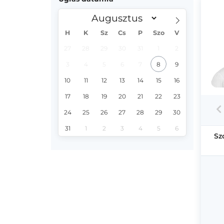
H
K
Sz
Cs
P
Szo
V
27
28
29
30
31
1
2
3
4
5
6
7
8
9
10
11
12
13
14
15
16
17
18
19
20
21
22
23
24
25
26
27
28
29
30
31
1
2
3
4
5
6
Sz