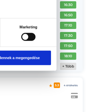
16:30
16:50
17:10
Marketing
17:30
17:50
18:10
dennek a megengedése
+ Több
3.3
4 értékelés