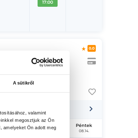
17:00
0.0
A sütikről
tosításához, valamint
einkkel megosztjuk az Ön
Szerda
Csütörtök
Péntek
l, amelyeket Ön adott meg
08.12.
08.13.
08.14.