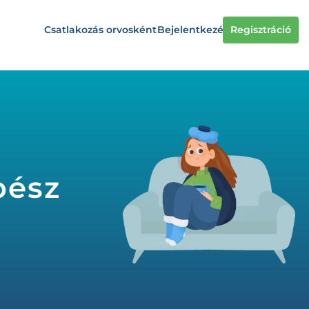
Csatlakozás orvosként
Bejelentkezés
Regisztráció
bész