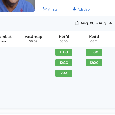
Árlista
Adatlap
Aug. 08. - Aug. 14.
ombat
Vasárnap
Hétfő
Kedd
ma
08.09.
08.10.
08.11.
11:00
11:00
12:20
12:20
12:40