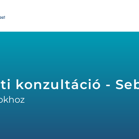
oz!
ti konzultáció - Se
okhoz