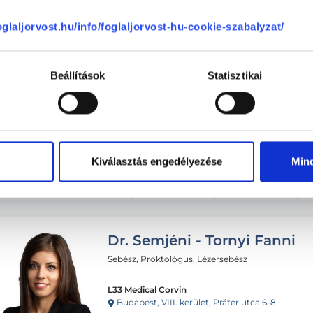
ombat
Vasárnap
Hétfő
Kedd
ma
08.09.
08.10.
08.11.
foglaljorvost.hu/info/foglaljorvost-hu-cookie-szabalyzat/
11:00
11:00
Beállítások
Statisztikai
12:20
12:20
12:40
Kiválasztás engedélyezése
Min
Dr. Semjéni - Tornyi Fanni
Sebész, Proktológus, Lézersebész
L33 Medical Corvin
Budapest, VIII. kerület, Práter utca 6-8.