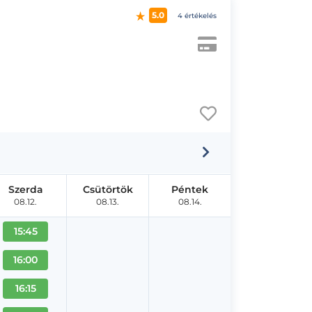
5.0
4 értékelés
Szerda
Csütörtök
Péntek
08.12.
08.13.
08.14.
15:45
16:00
16:15