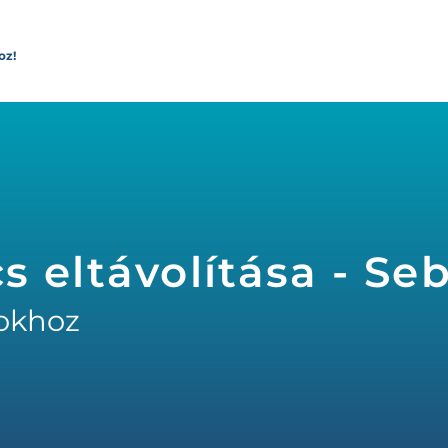
oz!
s eltávolítása - Se
okhoz