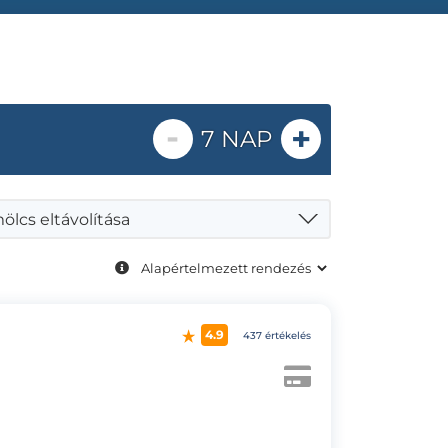
-
+
7 NAP
lcs eltávolítása
4.9
437 értékelés