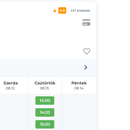
4.9
437 értékelés
Szerda
Csütörtök
Péntek
08.12.
08.13.
08.14.
14:00
14:20
15:00