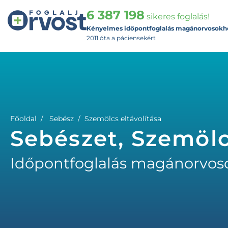
6 387 198
sikeres foglalás!
Kényelmes időpontfoglalás magánorvosokh
2011 óta a páciensekért
Főoldal
Sebész
Szemölcs eltávolítása
Sebészet, Szemölc
Időpontfoglalás magánorvos