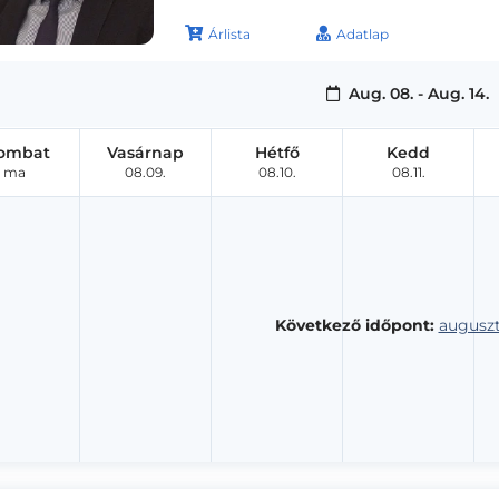
Árlista
Adatlap
Aug. 08. - Aug. 14.
ombat
Vasárnap
Hétfő
Kedd
ma
08.09.
08.10.
08.11.
Következő időpont:
auguszt