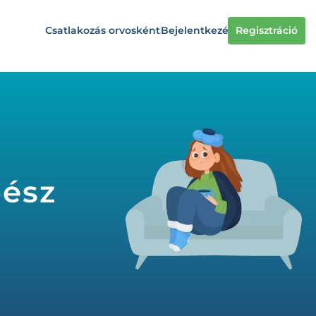
Csatlakozás orvosként
Bejelentkezés
Regisztráció
bész