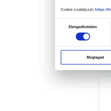
Sz
Cookie szabályzat:
https://
Hozzájárulás
Elengedhetetlen
kiválasztása
Megtagad