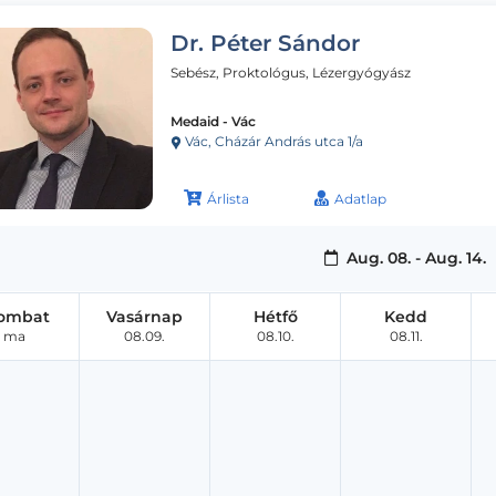
Dr. Péter Sándor
Sebész, Proktológus, Lézergyógyász
Medaid - Vác
Vác, Cházár András utca 1/a
Árlista
Adatlap
Aug. 08. - Aug. 14.
ombat
Vasárnap
Hétfő
Kedd
ma
08.09.
08.10.
08.11.