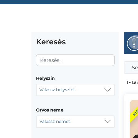
Keresés
Se
Helyszín
1 - 13
Válassz helyszínt
KI
Orvos neme
Válassz nemet