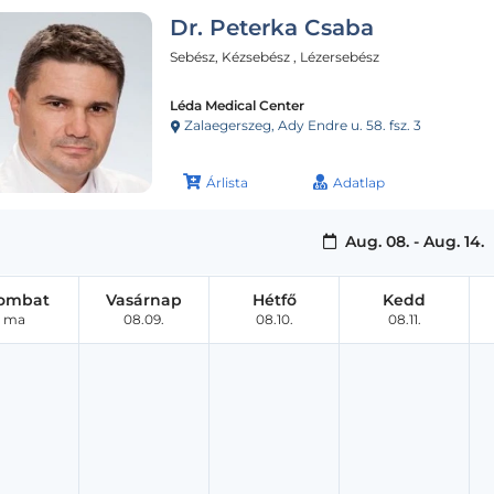
Dr. Peterka Csaba
Sebész, Kézsebész , Lézersebész
Léda Medical Center
Zalaegerszeg, Ady Endre u. 58. fsz. 3
Árlista
Adatlap
Aug. 08. - Aug. 14.
ombat
Vasárnap
Hétfő
Kedd
ma
08.09.
08.10.
08.11.