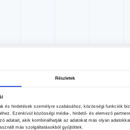
Dr. Dömötör Gábor
Sebész, Proktológus
Részletek
Ars Medica Magánkórház
Budapest, V. kerület, Petőfi Sándor utca 3.
ál
Árlista
Adatlap
mak és hirdetések személyre szabásához, közösségi funkciók biz
hez. Ezenkívül közösségi média-, hirdető- és elemező partner
Aug. 08. - Aug. 14.
zó adatait, akik kombinálhatják az adatokat más olyan adatokka
sznált más szolgáltatásokból gyűjtöttek.