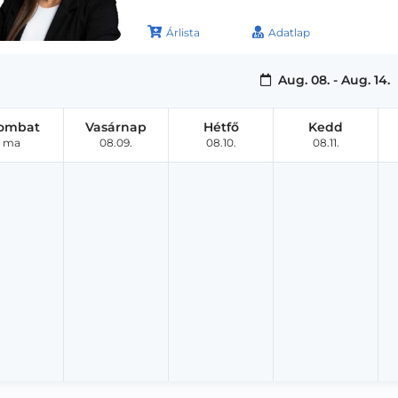
Árlista
Adatlap
Aug. 08. - Aug. 14.
ombat
Vasárnap
Hétfő
Kedd
ma
08.09.
08.10.
08.11.