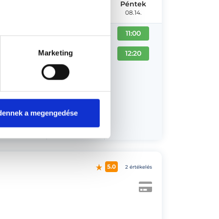
Szerda
Csütörtök
Péntek
08.12.
08.13.
08.14.
11:00
11:00
Marketing
12:20
12:20
dennek a megengedése
5.0
2 értékelés