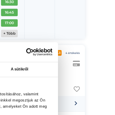
16:30
16:45
17:00
+ Több
3.3
4 értékelés
A sütikről
tosításához, valamint
einkkel megosztjuk az Ön
l, amelyeket Ön adott meg