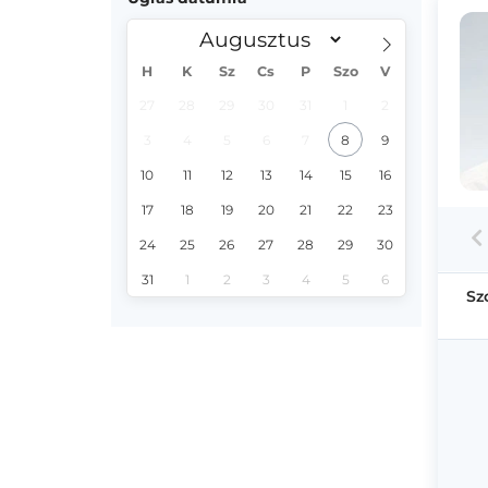
H
K
Sz
Cs
P
Szo
V
27
28
29
30
31
1
2
3
4
5
6
7
8
9
10
11
12
13
14
15
16
17
18
19
20
21
22
23
24
25
26
27
28
29
30
31
1
2
3
4
5
6
Sz