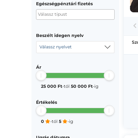
Egészségpénztári fizetés
Beszélt idegen nyelv
Sz
Válassz nyelvet
Ár
25 000 Ft
-tól
50 000 Ft
-ig
Értékelés
0
-tól
5
-ig
Ugrás dátumra