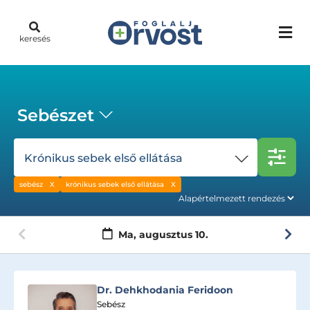
keresés
Sebészet
Krónikus sebek első ellátása
sebész
krónikus sebek első ellátása
Ma,
augusztus 10.
Dr. Dehkhodania Feridoon
Sebész