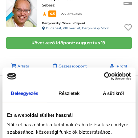
Sebész
4.5
222 értékelés
Benyovszky Orvosi Központ
Budapest, VIII. kerület, Benyovszky Móric utca 10.
Következő időpont:
augusztus 19.
Árlista
Összes időpont
Profil
Dr. Wéber György PhD.
Sebész
Beleegyezés
Részletek
A sütikről
0.0
Benyovszky Orvosi Központ
Budapest, VIII. kerület, Benyovszky Móric utca 10.
Ez a weboldal sütiket használ
Sütiket használunk a tartalmak és hirdetések személyre
Következő időpont:
szeptember 10.
szabásához, közösségi funkciók biztosításához,