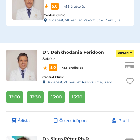
5.0
455 értékelés
Central Clinic
Budapest, VII. kerület, Rákóczi út 4., 3 em. , 1 a.
Dr. Dehkhodania Feridoon
KIEMELT
Sebész
5.0
455 értékelés
Central Clinic
Budapest, VII. kerület, Rákóczi út 4., 3 em. , 1 a.
12:00
12:30
15:00
15:30
Árlista
Összes időpont
Profil
Dr. Sipos Péter Ph.D