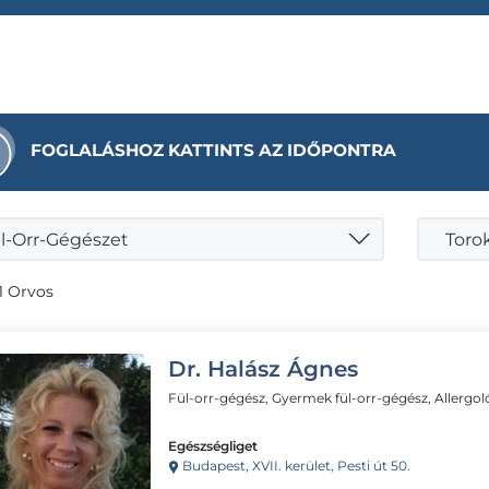
FOGLALÁSHOZ KATTINTS AZ IDŐPONTRA
l-Orr-Gégészet
Torok
1 Orvos
Dr. Halász Ágnes
Fül-orr-gégész, Gyermek fül-orr-gégész, Allergo
Egészségliget
Budapest, XVII. kerület, Pesti út 50.