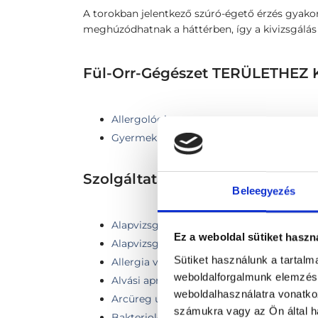
A torokban jelentkező szúró-égető érzés gyakor
meghúzódhatnak a háttérben, így a kivizsgálás é
Fül-Orr-Gégészet TERÜLETHE
Allergológia
Gyermek fül-orr-gégészet
Szolgáltatások
Beleegyezés
Alapvizsgálat endoszkóp vizsgálattal
Ez a weboldal sütiket haszn
Alapvizsgálat + hallásvizsgálat Tympano
Sütiket használunk a tartal
Allergia vizsgálat
weboldalforgalmunk elemzésé
Alvási apnoe vizsgálata
weboldalhasználatra vonatko
Arcüreg ultrahang
számukra vagy az Ön által ha
Bakteriológiai tenyésztés