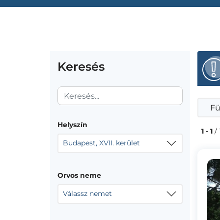
Keresés
Fü
Helyszín
1 - 1
/ 
Budapest, XVII. kerület
Orvos neme
Válassz nemet