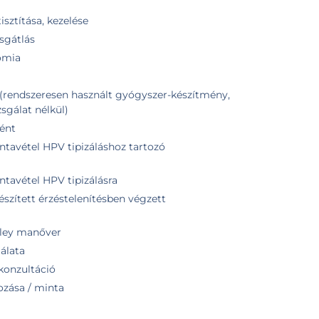
isztítása, kezelése
sgátlás
omia
(rendszeresen használt gyógyszer-készítmény,
zsgálat nélkül)
ént
ntavétel HPV tipizáláshoz tartozó
ntavétel HPV tipizálásra
észített érzéstelenítésben végzett
pley manőver
álata
konzultáció
ozása / minta