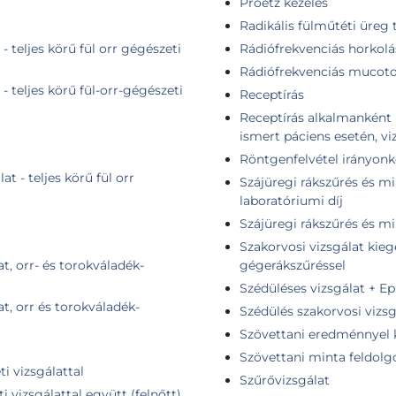
Proetz kezelés
Radikális fülműtéti üreg t
- teljes körű fül orr gégészeti
Rádiófrekvenciás horkolá
Rádiófrekvenciás mucot
- teljes körű fül-orr-gégészeti
Receptírás
Receptírás alkalmanként 
ismert páciens esetén, vi
Röntgenfelvétel irányonk
t - teljes körű fül orr
Szájüregi rákszűrés és mi
laboratóriumi díj
Szájüregi rákszűrés és mi
Szakorvosi vizsgálat kieg
t, orr- és torokváladék-
gégerákszűréssel
Szédüléses vizsgálat + E
t, orr és torokváladék-
Szédülés szakorvosi vizsg
Szövettani eredménnyel 
Szövettani minta feldolg
ti vizsgálattal
Szűrővizsgálat
i vizsgálattal együtt (felnőtt)