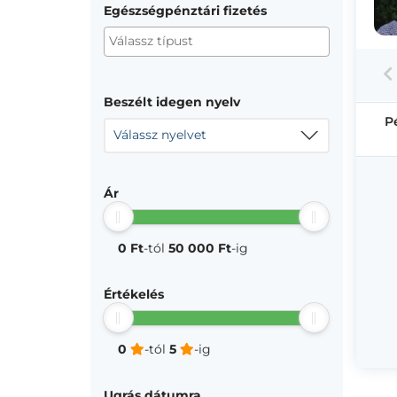
Egészségpénztári fizetés
Beszélt idegen nyelv
P
Válassz nyelvet
Ár
0 Ft
-tól
50 000 Ft
-ig
Értékelés
0
-tól
5
-ig
Ugrás dátumra