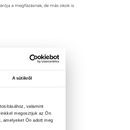
járója a megfázásnak, de más okok is
A sütikről
űtéti alapdíj
nyagot nem tartalmaz)
tosításához, valamint
eadás)
einkkel megosztjuk az Ön
l, amelyeket Ön adott meg
kontroll vizsgálattal