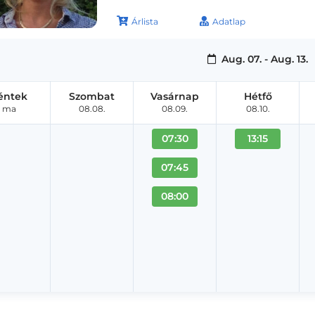
Árlista
Adatlap
Aug. 07. - Aug. 13.
éntek
Szombat
Vasárnap
Hétfő
ma
08.08.
08.09.
08.10.
07:30
13:15
07:45
08:00