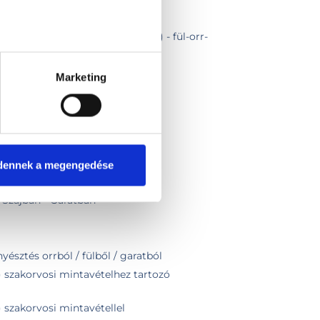
 szakvizsgálattal
és hirtelen halláskiesés kezelése) - fül-orr-
séges hozzá
ntavétel
Marketing
pon belül
zsgálat
onzultáció
- Fülben
dennek a megengedése
 - Orrban
 - Szájban - Garatban
yésztés orrból / fülből / garatból
) szakorvosi mintavételhez tartozó
 szakorvosi mintavétellel