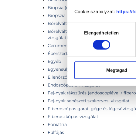
Biopsia (orr / garat elváltozás eltávolítása
Cookie szabályzat:
https://
Biopszia
Bőrelváltozás (naevus, basalioma, atheroma
Hozzájárulás
Bőrelváltozás (naevus, basalioma, atheroma
Elengedhetetlen
kiválasztása
vizsgálattal
Cerumen eltávolítás / hallójárat kezelés s
Éberszedáció
Egyéb
Egyensúly vizsgálat
Megtagad
Ellenőrző vizsgálat
Endoscópos orrvizsgálat
Fej-nyak rákszűrés (endoscopiával / fiber
Fej-nyak sebészeti szakorvosi vizsgálat
Fiberoscópos garat, gége és légcsővizsgá
Fiberoszkópos vizsgálat
Foniátria
Fülfájás