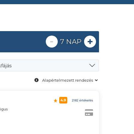
-
+
7 NAP
fájás
4.9
2182 értékelés
lógus