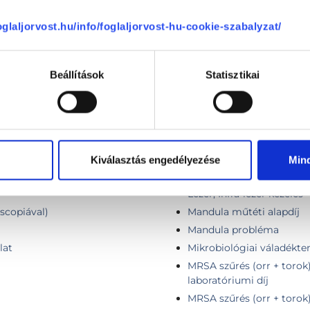
) szövettani vizsgálattal
Idegennyelvű konzultáció
foglaljorvost.hu/info/foglaljorvost-hu-cookie-szabalyzat/
Infúziós kezelés (fülzúgás 
gégészeti vizsgálat szük
...) eltávolítása
Kiegészítő szövettani mi
...) eltávolítása szövettani
Beállítások
Statisztikai
Kisnyálmirigy biopszia
zakorvosi vizsgálattal
Kontroll vizsgálat 1 hóna
Konzultáció, általános vi
Koponyaalapi sebészeti k
Lézer, Infra-lézer kezelés 
Kiválasztás engedélyezése
Min
Lézer, Infra-lézer kezelés
Lézer, Infra-lézer kezelés
oscopiával)
Mandula műtéti alapdíj
Mandula probléma
lat
Mikrobiológiai váladékten
MRSA szűrés (orr + torok
laboratóriumi díj
MRSA szűrés (orr + torok)