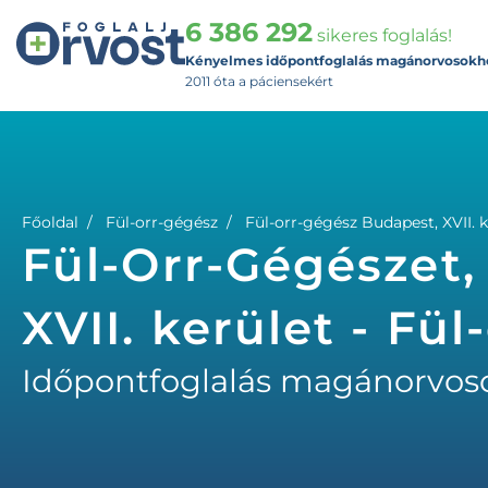
6 386 292
sikeres foglalás!
Kényelmes időpontfoglalás magánorvosokh
2011 óta a páciensekért
Főoldal
Fül-orr-gégész
Fül-orr-gégész Budapest, XVII. k
Fül-Orr-Gégészet,
XVII. kerület - Fü
Időpontfoglalás magánorvos