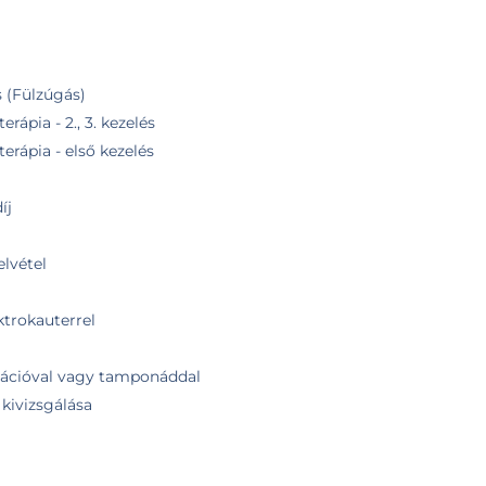
 (Fülzúgás)
rápia - 2., 3. kezelés
erápia - első kezelés
íj
lvétel
ktrokauterrel
ulációval vagy tamponáddal
 kivizsgálása