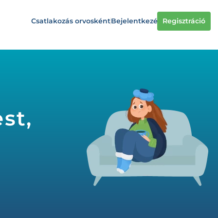
Csatlakozás orvosként
Bejelentkezés
Regisztráció
st,