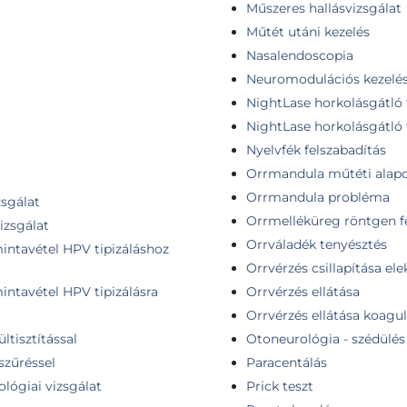
Műszeres hallásvizsgálat
Műtét utáni kezelés
Nasalendoscopia
Neuromodulációs kezelés
NightLase horkolásgátló te
NightLase horkolásgátló t
Nyelvfék felszabadítás
Orrmandula műtéti alapd
Orrmandula probléma
zsgálat
Orrmelléküreg röntgen fe
izsgálat
Orrváladék tenyésztés
mintavétel HPV tipizáláshoz
Orrvérzés csillapítása ele
mintavétel HPV tipizálásra
Orrvérzés ellátása
Orrvérzés ellátása koag
ültisztítással
Otoneurológia - szédülés
szűréssel
Paracentálás
ológiai vizsgálat
Prick teszt