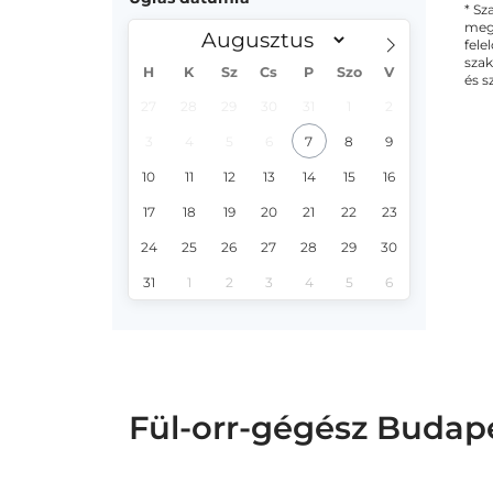
* Sz
megs
fele
szak
H
K
Sz
Cs
P
Szo
V
és s
27
28
29
30
31
1
2
3
4
5
6
7
8
9
10
11
12
13
14
15
16
17
18
19
20
21
22
23
24
25
26
27
28
29
30
31
1
2
3
4
5
6
Fül-orr-gégész Budapes