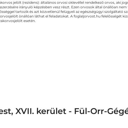
akorvos jelölt (rezidens): általános orvosi oklevéllel rendelkező orvos, aki j
zerzésére irányuló képzésben vesz részt. Ezen orvosok által önállóan nem
lősséggel tartozik és azt közvetlenül felügyeli az egészségügyi szolgáltató s
orvosjelölt önállóan láthat el feladatokat. A foglaljorvost.hu felelősségét 
zakorvosjelölt esetén.
t, XVII. kerület - Fül-Orr-Gég