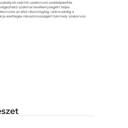
ogszabályok szerinti szakorvosi szakképesítés
 végezhető szakmai tevékenységért teljes
zakorvosa az első részvizsgáig, utána pedig a
kizárja esetleges névazonosságért bármely szakorvos
észet