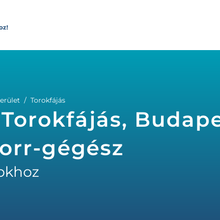
oz!
erület
Torokfájás
 Torokfájás, Budape
l-orr-gégész
okhoz