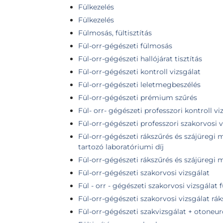
Fülkezelés
Fülkezelés
Fülmosás, fültisztítás
Fül-orr-gégészeti fülmosás
Fül-orr-gégészeti hallójárat tisztítás
Fül-orr-gégészeti kontroll vizsgálat
Fül-orr-gégészeti leletmegbeszélés
Fül-orr-gégészeti prémium szűrés
Fül- orr- gégészeti professzori kontroll vi
Fül-orr-gégészeti professzori szakorvosi v
Fül-orr-gégészeti rákszűrés és szájüregi 
tartozó laboratóriumi díj
Fül-orr-gégészeti rákszűrés és szájüregi 
Fül-orr-gégészeti szakorvosi vizsgálat
Fül - orr - gégészeti szakorvosi vizsgálat f
Fül-orr-gégészeti szakorvosi vizsgálat rák
Fül-orr-gégészeti szakvizsgálat + otoneur