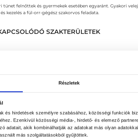
i tünet felnőttek és gyermekek esetében egyaránt. Gyakori vele
s kezelés a fül-orr-gégész szakorvos feladata.
Z KAPCSOLÓDÓ SZAKTERÜLETEK
Részletek
Horkolás megszüntetés m
ál
meterrel
HPV oltás beadás (oltóa
mak és hirdetések személyre szabásához, közösségi funkciók biz
HPV oltás (oltóanyag + b
hez. Ezenkívül közösségi média-, hirdető- és elemező partner
HPV szűrés
zó adatait, akik kombinálhatják az adatokat más olyan adatokka
Idegentest eltávolítás
sznált más szolgáltatásokból gyűjtöttek.
Idegennyelvű konzultáció 