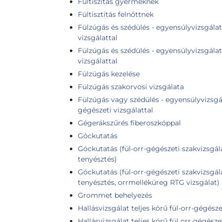
Fültiszítás gyermeknek
Fültisztítás felnőttnek
Fülzúgás és szédülés - egyensúlyvizsgálat 
vizsgálattal
Fülzúgás és szédülés - egyensúlyvizsgálat 
vizsgálattal
Fülzúgás kezelése
Fülzúgás szakorvosi vizsgálata
Fülzúgás vagy szédülés - egyensúlyvizsgála
gégészeti vizsgálattal
Gégerákszűrés fiberoszkóppal
Góckutatás
Góckutatás (fül-orr-gégészeti szakvizsgála
tenyésztés)
Góckutatás (fül-orr-gégészeti szakvizsgála
tenyésztés, orrmelléküreg RTG vizsgálat)
Grommet behelyezés
Hallásvizsgálat teljes körű fül-orr-gégésze
Hallásvizsgálat teljes körű fül orr gégészet