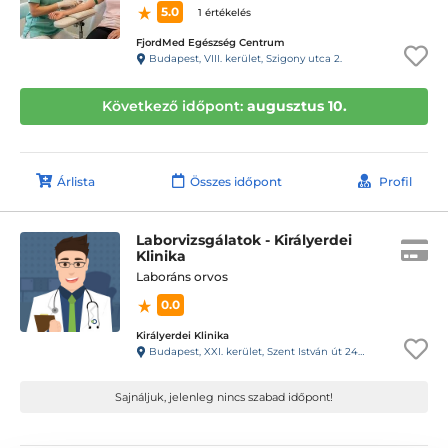
5.0
1 értékelés
FjordMed Egészség Centrum
Budapest, VIII. kerület, Szigony utca 2.
Következő időpont:
augusztus 10.
Árlista
Összes időpont
Profil
Laborvizsgálatok - Királyerdei
Klinika
Laboráns orvos
0.0
Királyerdei Klinika
Budapest, XXI. kerület, Szent István út 248-250.
Sajnáljuk, jelenleg nincs szabad időpont!