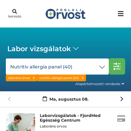
keresés
Labor vizsgálatok
Nutritív allergia panel (40)
laboráns orvos
nutritív allergia panel (40)
Ma,
augusztus 08.
Laborvizsgálatok - FjordMed
Egészség Centrum
Laboráns orvos