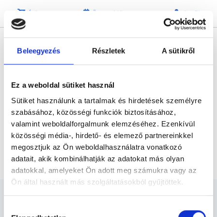
Árlista
Összes időpont
Profil
* Szakorvos jelölt (rezidens): általános orvosi oklevéllel rendelkező
orvos, aki jogszabályok szerinti szakorvosi szakképesítés
Beleegyezés
Részletek
A sütikről
megszerzésére irányuló képzésben vesz részt. Ezen orvosok által
önállóan nem végezhető szakmai tevékenységért teljes
felelősséggel tartozik és azt közvetlenül felügyeli az egészségügyi
szolgáltató szakorvosa az első részvizsgáig, utána pedig a
szakorvosjelölt önállóan láthat el feladatokat. A foglaljorvost.hu
Ez a weboldal sütiket használ
felelősségét kizárja esetleges névazonosságért bármely szakorvos
és szakorvosjelölt esetén.
Sütiket használunk a tartalmak és hirdetések személyre
szabásához, közösségi funkciók biztosításához,
valamint weboldalforgalmunk elemzéséhez. Ezenkívül
Főoldal
Laboráns orvos
közösségi média-, hirdető- és elemező partnereinkkel
megosztjuk az Ön weboldalhasználatra vonatkozó
Nutritív allergia panel (40)
adatait, akik kombinálhatják az adatokat más olyan
adatokkal, amelyeket Ön adott meg számukra vagy az
Ön által használt más szolgáltatásokból gyűjtöttek.
Cookie
Hozzájárulás
szabályzat:
https://foglaljorvost.hu/info/foglaljorvost-