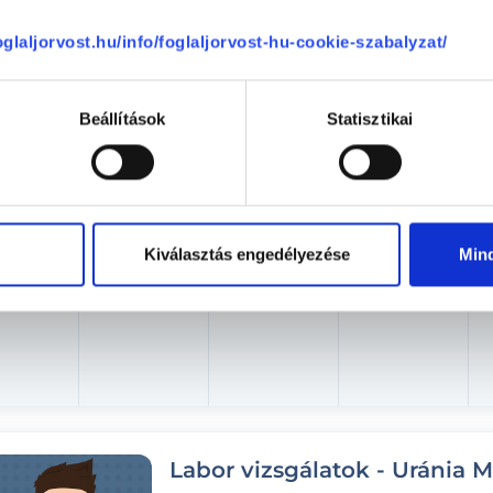
Aug. 07. - Aug. 13.
foglaljorvost.hu/info/foglaljorvost-hu-cookie-szabalyzat/
éntek
Szombat
Vasárnap
Hétfő
Beállítások
Statisztikai
ma
08.08.
08.09.
08.10.
Kiválasztás engedélyezése
Min
Következő időpont:
auguszt
Labor vizsgálatok - Uránia 