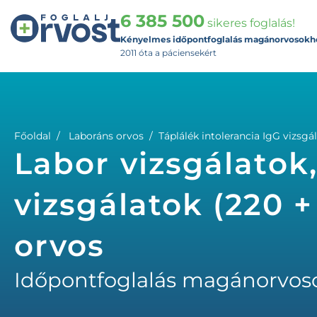
6 385 500
sikeres foglalás!
Kényelmes időpontfoglalás magánorvosokh
2011 óta a páciensekért
Főoldal
Laboráns orvos
Táplálék intolerancia IgG vizsgá
Labor vizsgálatok,
vizsgálatok (220 
orvos
Időpontfoglalás magánorvos