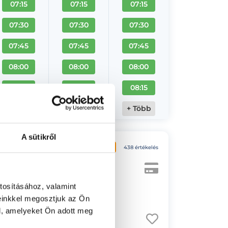
07:15
07:15
07:15
07:30
07:30
07:30
07:45
07:45
07:45
08:00
08:00
08:00
08:15
08:15
08:15
+ Több
+ Több
+ Több
A sütikről
ental
4.8
438 értékelés
tosításához, valamint
einkkel megosztjuk az Ön
l, amelyeket Ön adott meg