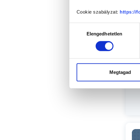
Cookie szabályzat:
https://
Hozzájárulás
P
Elengedhetetlen
kiválasztása
Megtagad