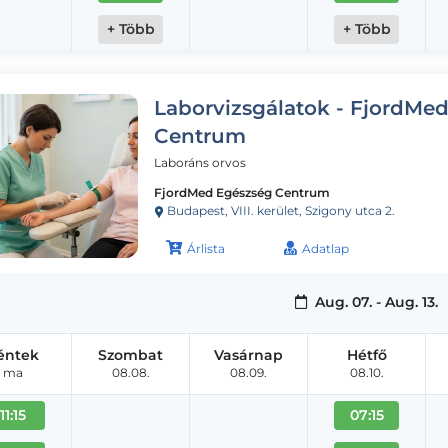
+ Több
+ Több
Laborvizsgálatok - FjordMe
Centrum
Laboráns orvos
FjordMed Egészség Centrum
Budapest, VIII. kerület, Szigony utca 2.
Árlista
Adatlap
Aug. 07. - Aug. 13.
éntek
Szombat
Vasárnap
Hétfő
ma
08.08.
08.09.
08.10.
11:15
07:15