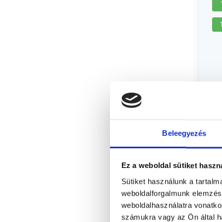
Beleegyezés
Ez a weboldal sütiket haszn
Sütiket használunk a tartal
weboldalforgalmunk elemzésé
weboldalhasználatra vonatko
számukra vagy az Ön által ha