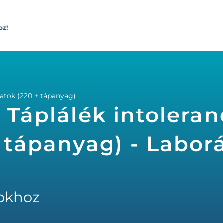
oz!
latok (220 + tápanyag)
 Táplálék intoleran
+ tápanyag) - Labor
okhoz