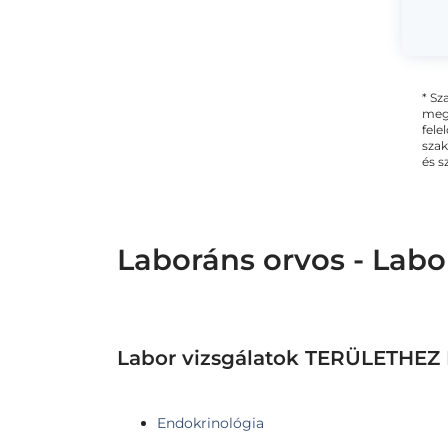
* Sz
megs
fele
szak
és s
Laboráns orvos - Labo
Labor vizsgálatok TERÜLETH
Endokrinológia