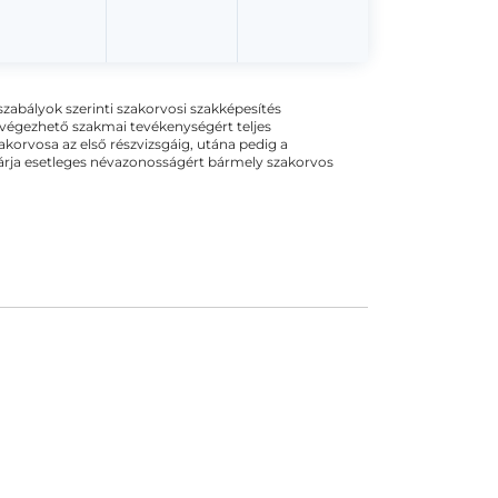
ogszabályok szerinti szakorvosi szakképesítés
 végezhető szakmai tevékenységért teljes
zakorvosa az első részvizsgáig, utána pedig a
kizárja esetleges névazonosságért bármely szakorvos