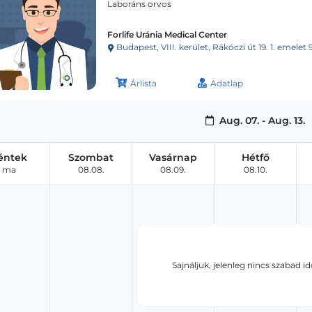
Laboráns orvos
Forlife Uránia Medical Center
Budapest, VIII. kerület, Rákóczi út 19. 1. emele
Árlista
Adatlap
Aug. 07. - Aug. 13.
éntek
Szombat
Vasárnap
Hétfő
ma
08.08.
08.09.
08.10.
Sajnáljuk, jelenleg nincs szabad i