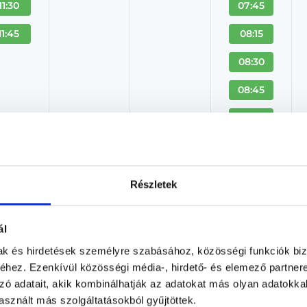
11:30
07:45
11:45
08:15
08:30
08:45
09:00
+ Több
Részletek
Labor vizsgálatok - Radio D
Laboráns orvos
ál
Radio Dental - Batthyány tér
mak és hirdetések személyre szabásához, közösségi funkciók biz
Budapest, I. kerület, Fő utca 56-58.
hez. Ezenkívül közösségi média-, hirdető- és elemező partner
zó adatait, akik kombinálhatják az adatokat más olyan adatokka
Árlista
Adatlap
sznált más szolgáltatásokból gyűjtöttek.