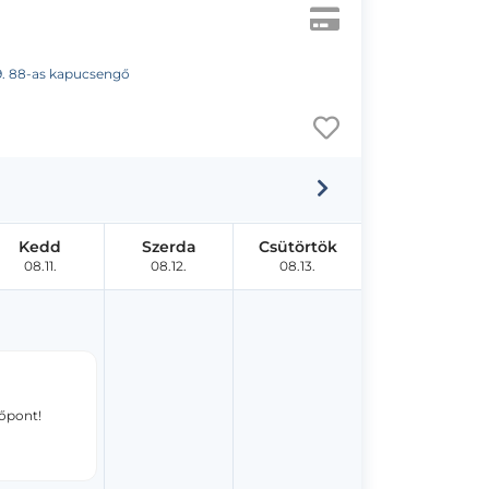
t 9. 88-as kapucsengő
Kedd
Szerda
Csütörtök
08.11.
08.12.
08.13.
dőpont!