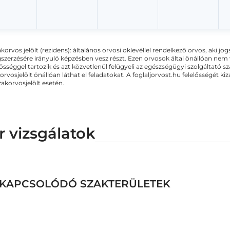
akorvos jelölt (rezidens): általános orvosi oklevéllel rendelkező orvos, aki j
zerzésére irányuló képzésben vesz részt. Ezen orvosok által önállóan nem
lősséggel tartozik és azt közvetlenül felügyeli az egészségügyi szolgáltató s
orvosjelölt önállóan láthat el feladatokat. A foglaljorvost.hu felelősségét 
zakorvosjelölt esetén.
r vizsgálatok
EZ KAPCSOLÓDÓ SZAKTERÜLETEK