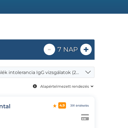
-
+
7 NAP
Táplálék intolerancia IgG vizsgálatok (220 + tápanyag)
ntal
4.9
391 értékelés