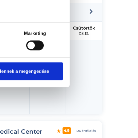
Kedd
Szerda
Csütörtök
Marketing
08.11.
08.12.
08.13.
dennek a megengedése
us 17.
Medical Center
4.9
106 értékelés