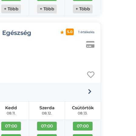
+ Több
+ Több
+ Több
d Egészség
5.0
1 értékelés
Kedd
Szerda
Csütörtök
08.11.
08.12.
08.13.
07:00
07:00
07:00