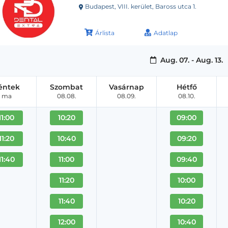
Budapest, VIII. kerület, Baross utca 1.
Árlista
Adatlap
Aug. 07. - Aug. 13.
éntek
Szombat
Vasárnap
Hétfő
ma
08.08.
08.09.
08.10.
11:00
10:20
09:00
11:20
10:40
09:20
11:40
11:00
09:40
11:20
10:00
11:40
10:20
12:00
10:40