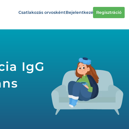
Csatlakozás orvosként
Bejelentkezés
Regisztráció
cia IgG
áns