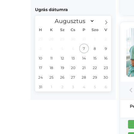
Ugrás dátumra
H
K
Sz
Cs
P
Szo
V
27
28
29
30
31
1
2
3
4
5
6
7
8
9
10
11
12
13
14
15
16
17
18
19
20
21
22
23
24
25
26
27
28
29
30
31
1
2
3
4
5
6
P