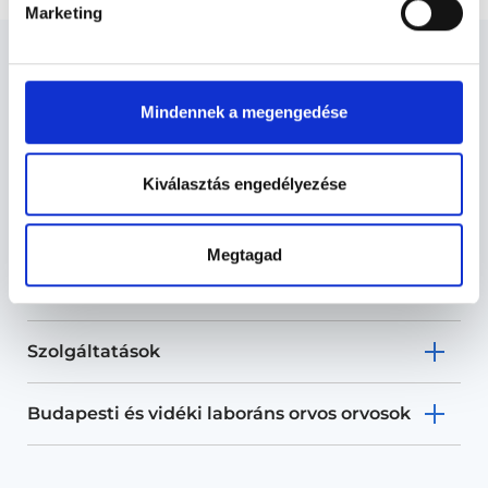
Marketing
Mindennek a megengedése
Laboráns orvos - Labor
vizsgálatok
Kiválasztás engedélyezése
Megtagad
Labor vizsgálatok TERÜLETHEZ
KAPCSOLÓDÓ SZAKTERÜLETEK
Szolgáltatások
Budapesti és vidéki laboráns orvos orvosok