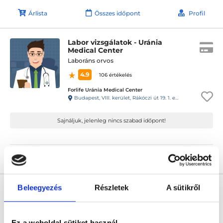
Árlista
Összes időpont
Profil
Labor vizsgálatok - Uránia
Medical Center
Laboráns orvos
4.9
106 értékelés
Forlife Uránia Medical Center
Budapest, VIII. kerület, Rákóczi út 19. 1. emelet 9. 88-as kapucsengő
Sajnáljuk, jelenleg nincs szabad időpont!
Árlista
Összes időpont
Profil
Beleegyezés
Részletek
A sütikről
Laborvizsgálatok - Királyerdei
Klinika
Laboráns orvos
0.0
Ez a weboldal sütiket használ