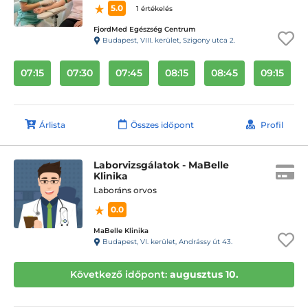
5.0
1 értékelés
FjordMed Egészség Centrum
Budapest, VIII. kerület, Szigony utca 2.
07:15
07:30
07:45
08:15
08:45
09:15
Árlista
Összes időpont
Profil
Laborvizsgálatok - MaBelle
Klinika
Laboráns orvos
0.0
MaBelle Klinika
Budapest, VI. kerület, Andrássy út 43.
Következő időpont:
augusztus 10.