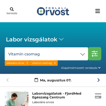
keresés
Labor vizsgálatok
Vitamin csomag
laboráns orvos
vitamin csomag
Ma,
augusztus 07.
Laborvizsgálatok - FjordMed
Egészség Centrum
Laboráns orvos