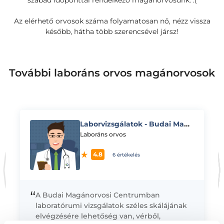
szabad időponttal rendelkező magánorvosunk. :(
Az elérhető orvosok száma folyamatosan nő, nézz vissza
később, hátha több szerencsével jársz!
További laboráns orvos magánorvosok
Laborvizsgálatok - Budai Magánorvosi Centrum - Fehérvári u. 97-99.
K
Laboráns orvos
4.8
6 értékelés
“
A Budai Magánorvosi Centrumban
laboratórumi vizsgálatok széles skálájának
elvégzésére lehetőség van, vérből,