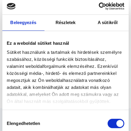
Előző
vizeletből vett minta alapján. Vérvizsgálat
esetén a vérvétel alapdíja 3200 forint,
ehhez adódik...
* Szakorvos jelölt (rezidens): általános orvosi oklevéllel rendelkező
Beleegyezés
Részletek
A sütikről
orvos, aki jogszabályok szerinti szakorvosi szakképesítés
megszerzésére irányuló képzésben vesz részt. Ezen orvosok által
önállóan nem végezhető szakmai tevékenységért teljes
felelősséggel tartozik és azt közvetlenül felügyeli az egészségügyi
Ez a weboldal sütiket használ
szolgáltató szakorvosa az első részvizsgáig, utána pedig a
szakorvosjelölt önállóan láthat el feladatokat. A foglaljorvost.hu
Sütiket használunk a tartalmak és hirdetések személyre
felelősségét kizárja esetleges névazonosságért bármely szakorvos
szabásához, közösségi funkciók biztosításához,
és szakorvosjelölt esetén.
valamint weboldalforgalmunk elemzéséhez. Ezenkívül
közösségi média-, hirdető- és elemező partnereinkkel
Főoldal
Laboráns orvos
megosztjuk az Ön weboldalhasználatra vonatkozó
adatait, akik kombinálhatják az adatokat más olyan
Post-Covid laborcsomag
adatokkal, amelyeket Ön adott meg számukra vagy az
Ön által használt más szolgáltatásokból gyűjtöttek.
Cookie
Hozzájárulás
szabályzat:
https://foglaljorvost.hu/info/foglaljorvost-
Elengedhetetlen
kiválasztása
hu-cookie-szabalyzat/