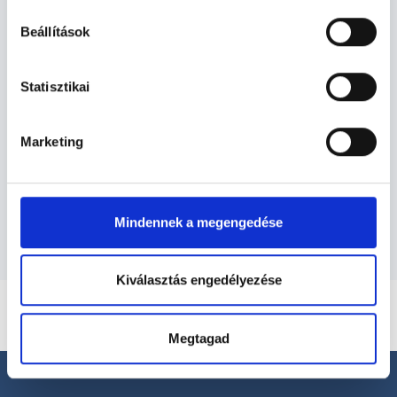
Beállítások
Laboráns orvos - Labor
vizsgálatok
Statisztikai
Labor vizsgálatok TERÜLETHEZ
Marketing
KAPCSOLÓDÓ SZAKTERÜLETEK
Szolgáltatások
Mindennek a megengedése
Kiválasztás engedélyezése
Megtagad