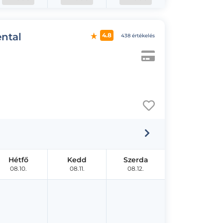
ental
4.8
438 értékelés
Hétfő
Kedd
Szerda
08.10.
08.11.
08.12.