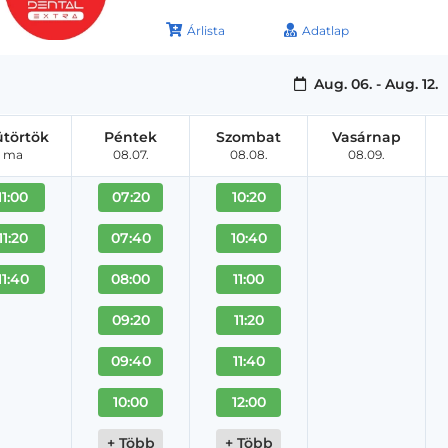
Árlista
Adatlap
Aug. 06. - Aug. 12.
ütörtök
Péntek
Szombat
Vasárnap
ma
08.07.
08.08.
08.09.
11:00
07:20
10:20
11:20
07:40
10:40
11:40
08:00
11:00
09:20
11:20
09:40
11:40
10:00
12:00
+ Több
+ Több