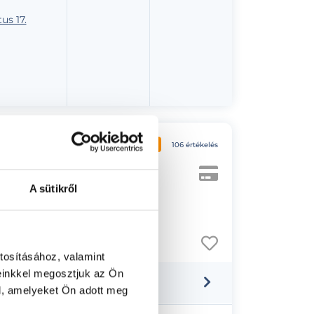
us 17.
Medical Center
4.9
106 értékelés
A sütikről
t 9. 88-as kapucsengő
tosításához, valamint
einkkel megosztjuk az Ön
l, amelyeket Ön adott meg