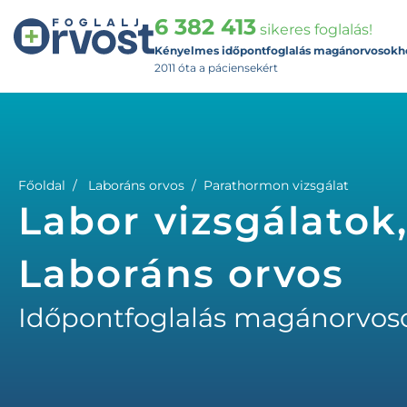
6 382 413
sikeres foglalás!
Kényelmes időpontfoglalás magánorvosokh
2011 óta a páciensekért
Főoldal
Laboráns orvos
Parathormon vizsgálat
Labor vizsgálatok
Laboráns orvos
Időpontfoglalás magánorvos