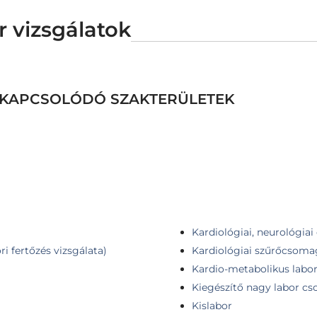
r vizsgálatok
EZ KAPCSOLÓDÓ SZAKTERÜLETEK
Kardiológiai, neurológia
ri fertőzés vizsgálata)
Kardiológiai szűrőcsoma
Kardio-metabolikus lab
Kiegészítő nagy labor c
Kislabor