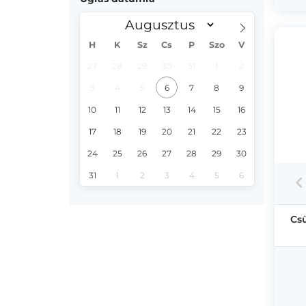
H
K
Sz
Cs
P
Szo
V
27
28
29
30
31
1
2
3
4
5
6
7
8
9
10
11
12
13
14
15
16
17
18
19
20
21
22
23
24
25
26
27
28
29
30
31
1
2
3
4
5
6
Cs