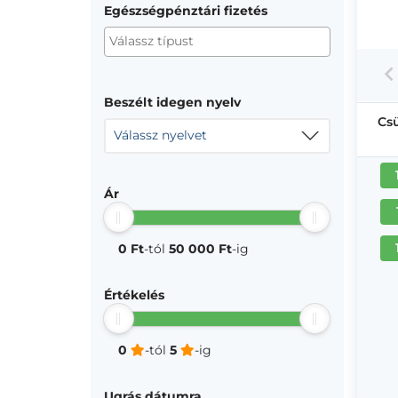
Egészségpénztári fizetés
Beszélt idegen nyelv
Cs
Válassz nyelvet
Ár
0 Ft
-tól
50 000 Ft
-ig
Értékelés
0
-tól
5
-ig
Ugrás dátumra