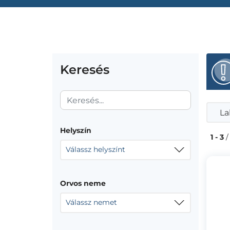
Keresés
La
Helyszín
1 - 3
/
Válassz helyszínt
Orvos neme
Válassz nemet