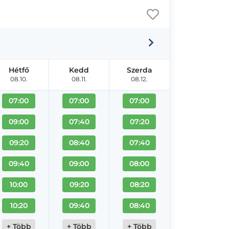
Hétfő
Kedd
Szerda
08.10.
08.11.
08.12.
07:00
07:00
07:00
09:00
07:40
07:20
09:20
08:40
07:40
09:40
09:00
08:00
10:00
09:20
08:20
10:20
09:40
08:40
+ Több
+ Több
+ Több