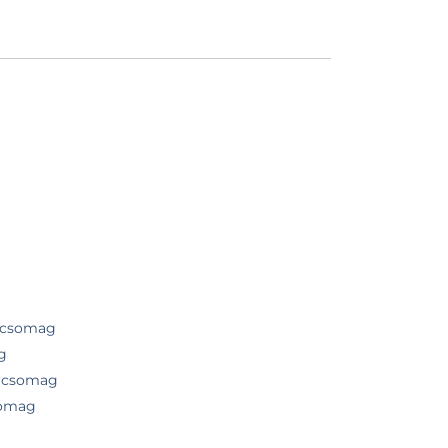
i csomag
g
orcsomag
somag