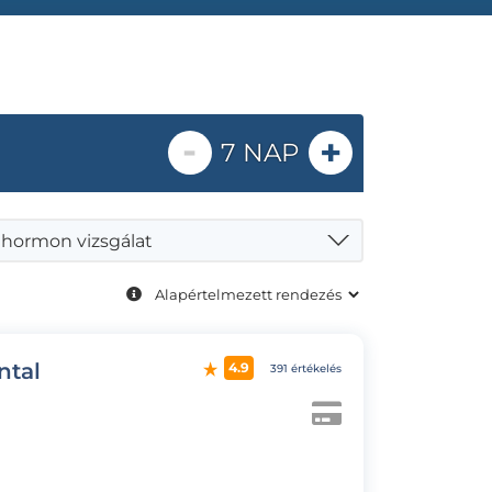
-
+
7 NAP
thormon vizsgálat
ntal
4.9
391 értékelés