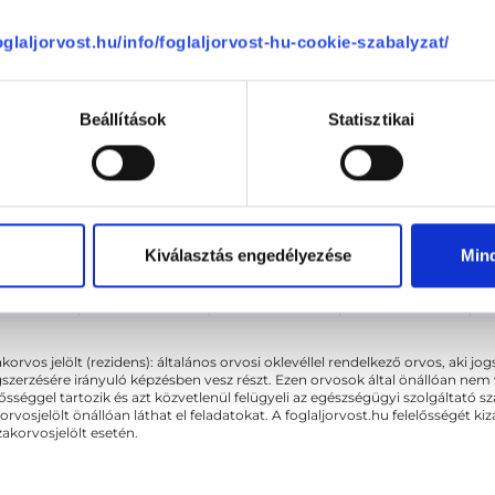
ütörtök
Péntek
Szombat
Vasárnap
ma
08.07.
08.08.
08.09.
foglaljorvost.hu/info/foglaljorvost-hu-cookie-szabalyzat/
Beállítások
Statisztikai
Sajnáljuk, jelenleg nincs szabad i
Kiválasztás engedélyezése
Min
akorvos jelölt (rezidens): általános orvosi oklevéllel rendelkező orvos, aki j
zerzésére irányuló képzésben vesz részt. Ezen orvosok által önállóan nem
lősséggel tartozik és azt közvetlenül felügyeli az egészségügyi szolgáltató s
orvosjelölt önállóan láthat el feladatokat. A foglaljorvost.hu felelősségét 
zakorvosjelölt esetén.