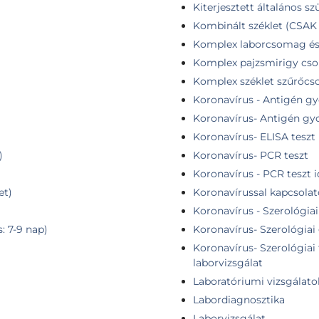
Kiterjesztett általános sz
Kombinált széklet (CSA
Komplex laborcsomag és 3
Komplex pajzsmirigy cs
Komplex széklet szűrőc
Koronavírus - Antigén gy
Koronavírus- Antigén gyo
)
Koronavírus- ELISA teszt
)
Koronavírus- PCR teszt
Koronavírus - PCR teszt 
et)
Koronavírussal kapcsolat
Koronavírus - Szerológiai
: 7-9 nap)
Koronavírus- Szerológiai 
Koronavírus- Szerológiai 
laborvizsgálat
Laboratóriumi vizsgálato
Labordiagnosztika
Laborvizsgálat