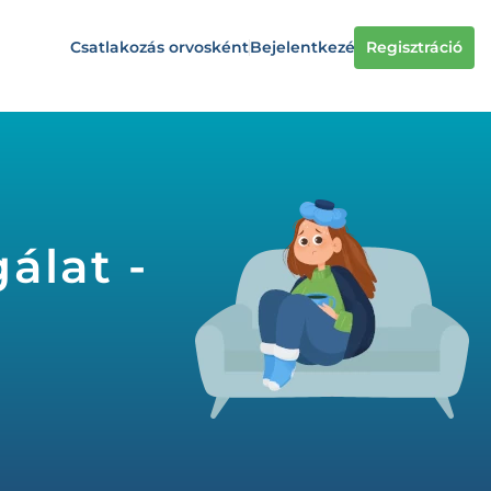
Csatlakozás orvosként
Bejelentkezés
Regisztráció
álat -