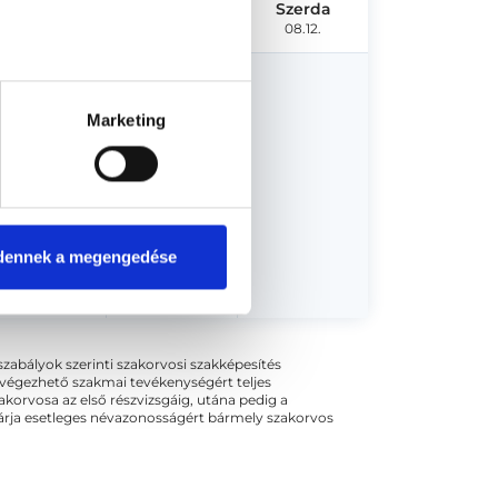
Hétfő
Kedd
Szerda
08.10.
08.11.
08.12.
Marketing
dőpont!
dennek a megengedése
ogszabályok szerinti szakorvosi szakképesítés
 végezhető szakmai tevékenységért teljes
zakorvosa az első részvizsgáig, utána pedig a
kizárja esetleges névazonosságért bármely szakorvos