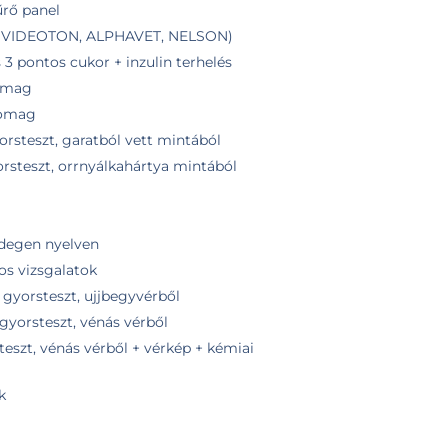
űrő panel
K VIDEOTON, ALPHAVET, NELSON)
 pontos cukor + inzulin terhelés
omag
somag
orsteszt, garatból vett mintából
rsteszt, orrnyálkahártya mintából
idegen nyelven
os vizsgalatok
 gyorsteszt, ujjbegyvérből
gyorsteszt, vénás vérből
teszt, vénás vérből + vérkép + kémiai
k