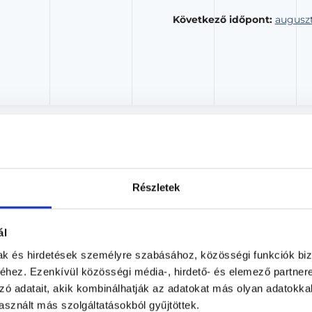
Következő időpont:
auguszt
Labor vizsgálatok - Uránia 
Laboráns orvos
Részletek
Forlife Uránia Medical Center
Budapest, VIII. kerület, Rákóczi út 19. 1. emele
ál
Árlista
Adatlap
mak és hirdetések személyre szabásához, közösségi funkciók biz
hez. Ezenkívül közösségi média-, hirdető- és elemező partner
Aug. 06. - Aug. 12.
zó adatait, akik kombinálhatják az adatokat más olyan adatokka
sznált más szolgáltatásokból gyűjtöttek.