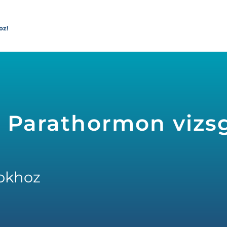
oz!
, Parathormon vizsg
okhoz