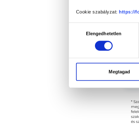
Cs
Cookie szabályzat:
https://
Hozzájárulás
Elengedhetetlen
kiválasztása
Megtagad
* Sz
megs
fele
szak
és s