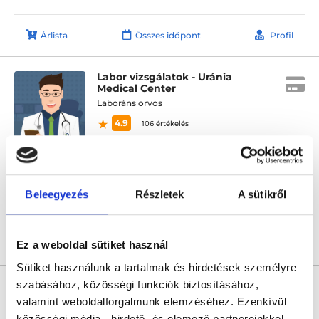
Árlista
Összes időpont
Profil
Labor vizsgálatok - Uránia
Medical Center
Laboráns orvos
4.9
106 értékelés
Forlife Uránia Medical Center
Budapest, VIII. kerület, Rákóczi út 19. 1. emelet 9. 88-as kapucsengő
Sajnáljuk, jelenleg nincs szabad időpont!
Beleegyezés
Részletek
A sütikről
Árlista
Összes időpont
Profil
Ez a weboldal sütiket használ
Sütiket használunk a tartalmak és hirdetések személyre
* Szakorvos jelölt (rezidens): általános orvosi oklevéllel rendelkező
szabásához, közösségi funkciók biztosításához,
orvos, aki jogszabályok szerinti szakorvosi szakképesítés
valamint weboldalforgalmunk elemzéséhez. Ezenkívül
megszerzésére irányuló képzésben vesz részt. Ezen orvosok által
önállóan nem végezhető szakmai tevékenységért teljes
közösségi média-, hirdető- és elemező partnereinkkel