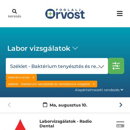
keresés
Labor vizsgálatok
Széklet - Baktérium tenyésztés és rezisztencia vizsgálat
laboráns orvos
széklet - Baktérium tenyésztés és rezisztencia vizsgálat
Ma,
augusztus 10.
Laborvizsgálatok - Radio
Dental