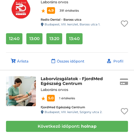
Laboráns orvos
4.9
391 értékelés
Radio Dental - Baross utca
Budapest, VIII. kerület, Baross utca 1.
12:40
13:00
13:20
13:40
Árlista
Összes időpont
Profil
Laborvizsgálatok - FjordMed
Egészség Centrum
Laboráns orvos
5.0
1 értékelés
FjordMed Egészség Centrum
Budapest, VIII. kerület, Szigony utca 2.
Következő időpont:
holnap