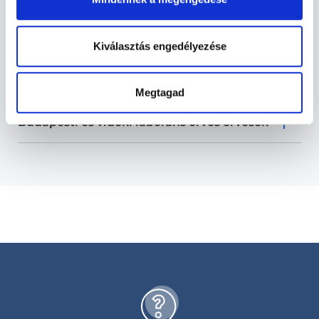
Labor vizsgálatok TERÜLETHEZ
KAPCSOLÓDÓ SZAKTERÜLETEK
Kiválasztás engedélyezése
Szolgáltatások
Megtagad
Budapesti és vidéki laboráns orvos orvosok