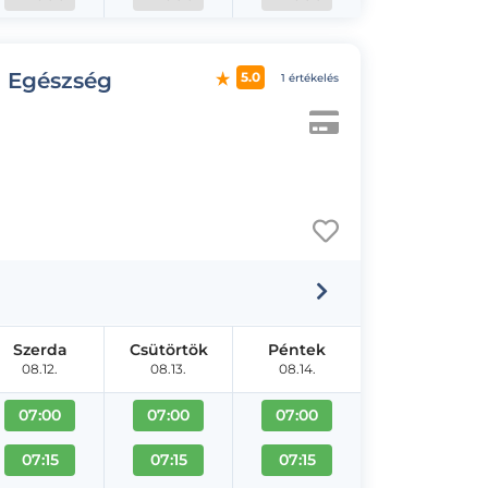
d Egészség
5.0
1 értékelés
Szerda
Csütörtök
Péntek
08.12.
08.13.
08.14.
07:00
07:00
07:00
07:15
07:15
07:15