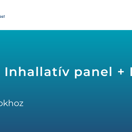
oz!
 Inhallatív panel + 
okhoz