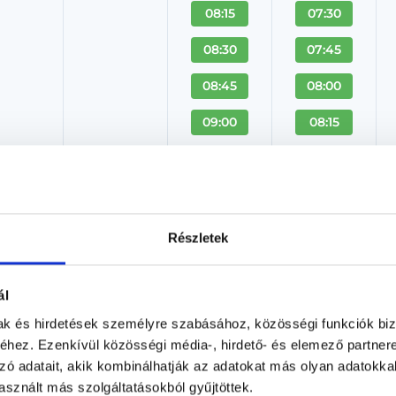
08:15
07:30
08:30
07:45
08:45
08:00
09:00
08:15
+ Több
+ Több
Laborvizsgálatok - Királyerde
Részletek
Laboráns orvos
Királyerdei Klinika
ál
Budapest, XXI. kerület, Szent István út 248-250
mak és hirdetések személyre szabásához, közösségi funkciók biz
hez. Ezenkívül közösségi média-, hirdető- és elemező partner
Árlista
Adatlap
zó adatait, akik kombinálhatják az adatokat más olyan adatokka
sznált más szolgáltatásokból gyűjtöttek.