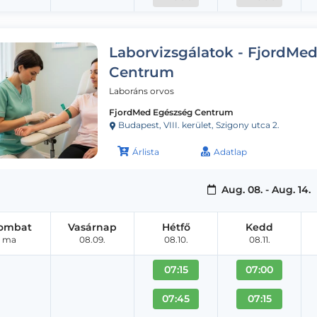
Laborvizsgálatok - FjordMe
Centrum
Laboráns orvos
FjordMed Egészség Centrum
Budapest, VIII. kerület, Szigony utca 2.
Árlista
Adatlap
Aug. 08. - Aug. 14.
ombat
Vasárnap
Hétfő
Kedd
ma
08.09.
08.10.
08.11.
07:15
07:00
07:45
07:15