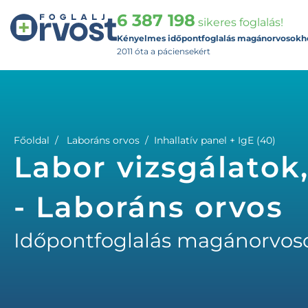
6 387 198
sikeres foglalás!
Kényelmes időpontfoglalás magánorvosokh
2011 óta a páciensekért
Főoldal
Laboráns orvos
Inhallatív panel + IgE (40)
Labor vizsgálatok,
- Laboráns orvos
Időpontfoglalás magánorvos