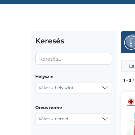
Keresés
La
Helyszín
1 - 3
/
Válassz helyszínt
Orvos neme
Válassz nemet