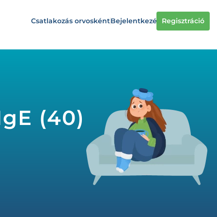
Csatlakozás orvosként
Bejelentkezés
Regisztráció
IgE (40)