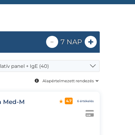
-
+
7 NAP
latív panel + IgE (40)
ia Med-M
4.7
6 értékelés