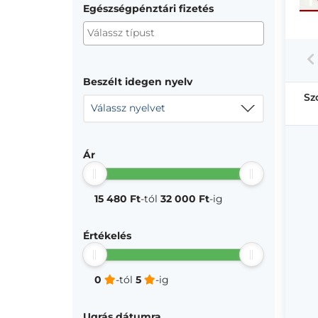
Egészségpénztári fizetés
Beszélt idegen nyelv
Sz
Válassz nyelvet
Ár
15 480 Ft
-tól
32 000 Ft
-ig
Értékelés
0
-tól
5
-ig
Ugrás dátumra