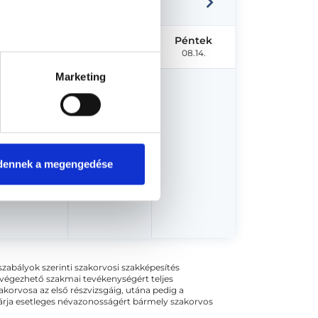
Szerda
Csütörtök
Péntek
08.12.
08.13.
08.14.
Marketing
dőpont!
dennek a megengedése
ogszabályok szerinti szakorvosi szakképesítés
 végezhető szakmai tevékenységért teljes
zakorvosa az első részvizsgáig, utána pedig a
kizárja esetleges névazonosságért bármely szakorvos