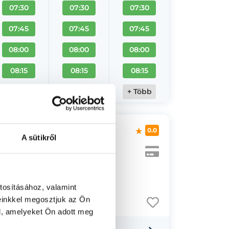
07:30
07:30
07:30
07:45
07:45
07:45
08:00
08:00
08:00
08:15
08:15
08:15
+ Több
+ Több
+ Több
i Klinika
0.0
A sütikről
.
tosításához, valamint
einkkel megosztjuk az Ön
l, amelyeket Ön adott meg