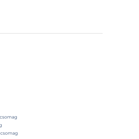
i csomag
g
orcsomag