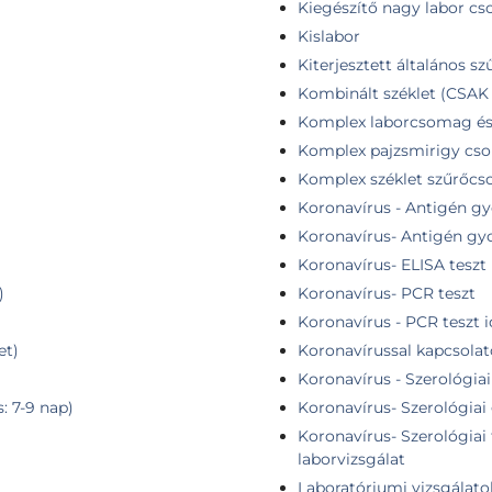
Kiegészítő nagy labor c
Kislabor
Kiterjesztett általános sz
Kombinált széklet (CSA
Komplex laborcsomag és 3
Komplex pajzsmirigy cs
Komplex széklet szűrőc
Koronavírus - Antigén gy
Koronavírus- Antigén gyo
)
Koronavírus- ELISA teszt
)
Koronavírus- PCR teszt
Koronavírus - PCR teszt 
et)
Koronavírussal kapcsolat
Koronavírus - Szerológiai
: 7-9 nap)
Koronavírus- Szerológiai 
Koronavírus- Szerológiai 
laborvizsgálat
Laboratóriumi vizsgálato