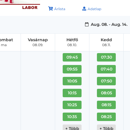
Árlista
Adatlap
Aug. 08. - Aug. 14.
ombat
Vasárnap
Hétfő
Kedd
ma
08.09.
08.10.
08.11.
09:45
07:30
09:55
07:40
10:05
07:50
10:15
08:05
10:25
08:15
10:35
08:25
+ Több
+ Több