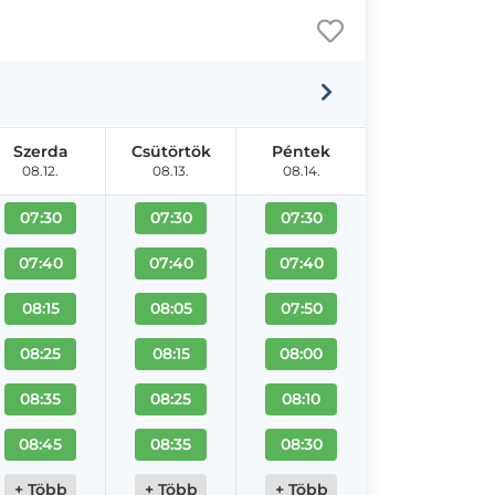
Szerda
Csütörtök
Péntek
08.12.
08.13.
08.14.
07:30
07:30
07:30
07:40
07:40
07:40
08:15
08:05
07:50
08:25
08:15
08:00
08:35
08:25
08:10
08:45
08:35
08:30
+ Több
+ Több
+ Több