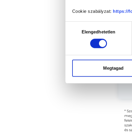
Cookie szabályzat:
https://
Sz
Hozzájárulás
Elengedhetetlen
kiválasztása
Megtagad
* Sz
megs
fele
szak
és s