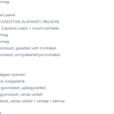
somag
űrő panel
K VIDEOTON, ALPHAVET, NELSON)
 pontos cukor + inzulin terhelés
omag
somag
orsteszt, garatból vett mintából
rsteszt, orrnyálkahártya mintából
idegen nyelven
os vizsgalatok
 gyorsteszt, ujjbegyvérből
gyorsteszt, vénás vérből
teszt, vénás vérből + vérkép + kémiai
k