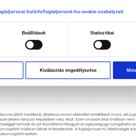
Aug. 08. - Aug. 14.
foglaljorvost.hu/info/foglaljorvost-hu-cookie-szabalyzat/
ombat
Vasárnap
Hétfő
Kedd
ma
08.09.
08.10.
08.11.
Beállítások
Statisztikai
Sajnáljuk, jelenleg nincs szabad i
Kiválasztás engedélyezése
Min
akorvos jelölt (rezidens): általános orvosi oklevéllel rendelkező orvos, aki j
zerzésére irányuló képzésben vesz részt. Ezen orvosok által önállóan nem
lősséggel tartozik és azt közvetlenül felügyeli az egészségügyi szolgáltató s
orvosjelölt önállóan láthat el feladatokat. A foglaljorvost.hu felelősségét 
zakorvosjelölt esetén.