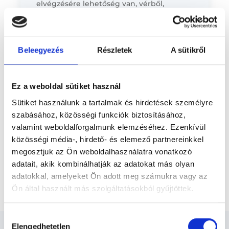
elvégzésére lehetőség van, vérből,
Előző
vizeletből vett minta alapján. Vérvizsgálat
esetén a vérvétel alapdíja 3200 forint,
ehhez adódik...
Beleegyezés
Részletek
A sütikről
* Szakorvos jelölt (rezidens): általános orvosi oklevéllel rendelkező
orvos, aki jogszabályok szerinti szakorvosi szakképesítés
megszerzésére irányuló képzésben vesz részt. Ezen orvosok által
önállóan nem végezhető szakmai tevékenységért teljes
felelősséggel tartozik és azt közvetlenül felügyeli az egészségügyi
Ez a weboldal sütiket használ
szolgáltató szakorvosa az első részvizsgáig, utána pedig a
szakorvosjelölt önállóan láthat el feladatokat. A foglaljorvost.hu
Sütiket használunk a tartalmak és hirdetések személyre
felelősségét kizárja esetleges névazonosságért bármely szakorvos
szabásához, közösségi funkciók biztosításához,
és szakorvosjelölt esetén.
valamint weboldalforgalmunk elemzéséhez. Ezenkívül
közösségi média-, hirdető- és elemező partnereinkkel
Főoldal
Laboráns orvos
megosztjuk az Ön weboldalhasználatra vonatkozó
adatait, akik kombinálhatják az adatokat más olyan
SARS-CoV-2 IgG, IgM kvalitatív antitest kimutatás
adatokkal, amelyeket Ön adott meg számukra vagy az
gyorsteszttel
Ön által használt más szolgáltatásokból gyűjtöttek.
Cookie
Hozzájárulás
szabályzat:
https://foglaljorvost.hu/info/foglaljorvost-
Elengedhetetlen
kiválasztása