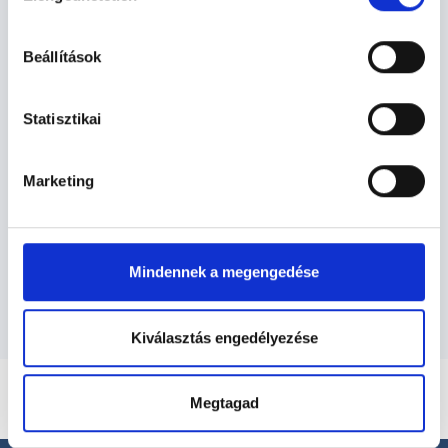
hu-cookie-szabalyzat/
Beállítások
Laboráns orvos - Labor
vizsgálatok
Statisztikai
Marketing
Labor vizsgálatok TERÜLETHEZ
KAPCSOLÓDÓ SZAKTERÜLETEK
Szolgáltatások
Mindennek a megengedése
Kiválasztás engedélyezése
Megtagad