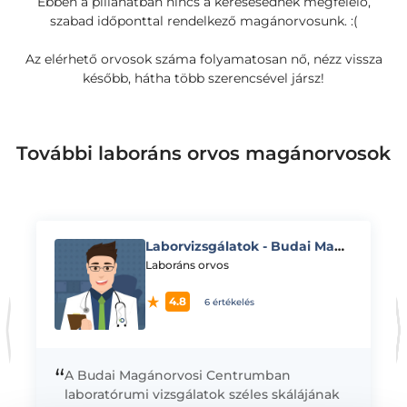
Ebben a pillanatban nincs a keresésednek megfelelő,
szabad időponttal rendelkező magánorvosunk. :(
Az elérhető orvosok száma folyamatosan nő, nézz vissza
később, hátha több szerencsével jársz!
További laboráns orvos magánorvosok
Laborvizsgálatok - Budai Magánorvosi Centrum - Fehérvári u. 97-99.
K
Laboráns orvos
4.8
6 értékelés
“
A Budai Magánorvosi Centrumban
laboratórumi vizsgálatok széles skálájának