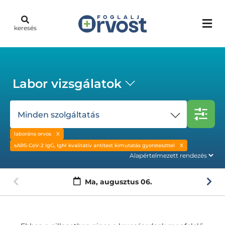
keresés
Labor vizsgálatok
Minden szolgáltatás
laboráns orvos
sARS-CoV-2 IgG, IgM kvalitatív antitest kimutatás gyorsteszttel
Ma,
augusztus 06.