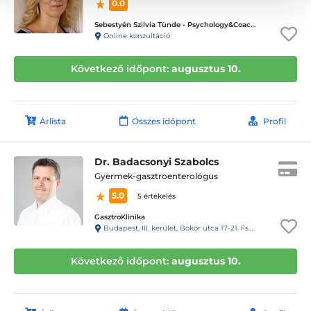
0.0
Sebestyén Szilvia Tünde - Psychology&Coaching - ICD terápiás magánpraxis
Online konzultáció
Következő időpont:
augusztus 10.
Árlista
Összes időpont
Profil
Dr. Badacsonyi Szabolcs
Gyermek-gasztroenterológus
5.0
5 értékelés
GasztroKlinika
Budapest, III. kerület, Bokor utca 17-21. Fszt.
Következő időpont:
augusztus 10.