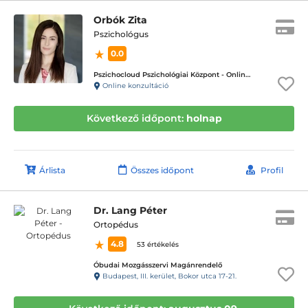
Orbók Zita
Pszichológus
0.0
Pszichocloud Pszichológiai Központ - Online ügyfélfogadás
Online konzultáció
Következő időpont:
holnap
Árlista
Összes időpont
Profil
Dr. Lang Péter
Ortopédus
4.8
53 értékelés
Óbudai Mozgásszervi Magánrendelő
Budapest, III. kerület, Bokor utca 17-21.