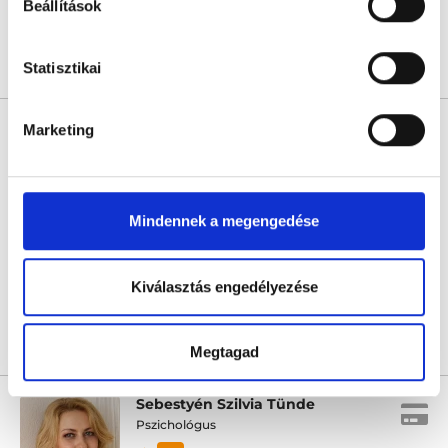
Beállítások
Statisztikai
Árlista
Összes időpont
Profil
Kálóczi-Wolher Veronika
Marketing
Dietetikus
5.0
18 értékelés
Wolher Veronika ONLINE magánrendelés
Mindennek a megengedése
Online konzultáció
Következő időpont:
augusztus 10.
Kiválasztás engedélyezése
Árlista
Összes időpont
Profil
Megtagad
Sebestyén Szilvia Tünde
Pszichológus