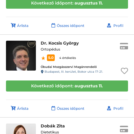
Következő időpont:
augusztus 11.
Árlista
Összes időpont
Profil
Dr. Kocsis György
Ortopédus
5.0
4 értékelés
Óbudai Mozgásszervi Magánrendelő
Budapest, III. kerület, Bokor utca 17-21.
Következő időpont:
augusztus 11.
Árlista
Összes időpont
Profil
Dobák Zita
Dietetikus