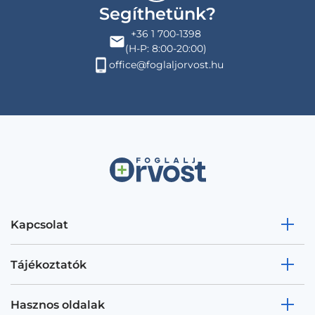
Segíthetünk?
+36 1 700-1398
(H-P: 8:00-20:00)
office@foglaljorvost.hu
Kapcsolat
Tájékoztatók
Hasznos oldalak