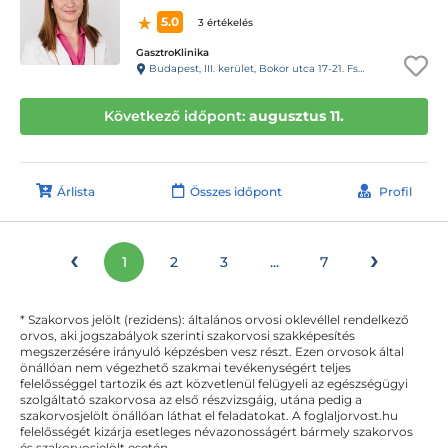
5.0
3 értékelés
GasztroKlinika
Budapest, III. kerület, Bokor utca 17-21. Fszt.
Következő időpont:
augusztus 11.
Árlista
Összes időpont
Profil
‹
›
1
2
3
...
7
* Szakorvos jelölt (rezidens): általános orvosi oklevéllel rendelkező
orvos, aki jogszabályok szerinti szakorvosi szakképesítés
megszerzésére irányuló képzésben vesz részt. Ezen orvosok által
önállóan nem végezhető szakmai tevékenységért teljes
felelősséggel tartozik és azt közvetlenül felügyeli az egészségügyi
szolgáltató szakorvosa az első részvizsgáig, utána pedig a
szakorvosjelölt önállóan láthat el feladatokat. A foglaljorvost.hu
felelősségét kizárja esetleges névazonosságért bármely szakorvos
és szakorvosjelölt esetén.