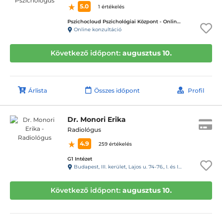
5.0
1 értékelés
Pszichocloud Pszichológiai Központ - Online ügyfélfogadás
Online konzultáció
Következő időpont:
augusztus 10.
Árlista
Összes időpont
Profil
Dr. Monori Erika
Radiológus
4.9
259 értékelés
G1 Intézet
Budapest, III. kerület, Lajos u. 74-76., I. és III. emelet.
Következő időpont:
augusztus 10.