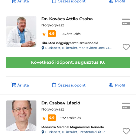
Árlista
Összes időpont
Profil
Dr. Kovács Attila Csaba
Nőgyógyász
4.9
106 értékelés
Tilu-Med nőgyógyászati szakrendelő
Budapest, III. kerület, Montevideo utca 7.1.em Szépvölgyi Medical SPA
Következő időpont:
augusztus 10.
Árlista
Összes időpont
Profil
Dr. Csabay László
Nőgyógyász
4.9
272 értékelés
Medastra Medical Magánorvosi Rendelő
Budapest, III. kerület, Szentendrei út 13