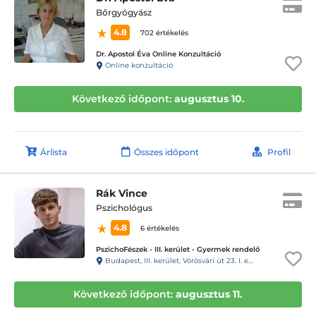
Bőrgyógyász
4.8
702 értékelés
Dr. Apostol Éva Online Konzultáció
Online konzultáció
Következő időpont:
augusztus 10.
Árlista
Összes időpont
Profil
Rák Vince
Pszichológus
4.8
6 értékelés
PszichoFészek - III. kerület - Gyermek rendelő
Budapest, III. kerület, Vörösvári út 23. I. em. 1.
Következő időpont:
augusztus 11.