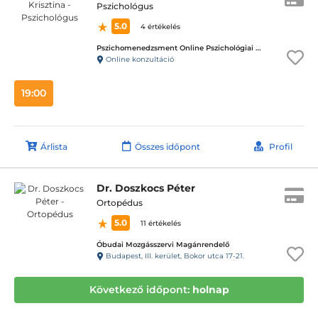
Pszichológus
5.0
4 értékelés
Pszichomenedzsment Online Pszichológiai Tanácsadó Központ
Online konzultáció
19:00
Árlista
Összes időpont
Profil
Dr. Doszkocs Péter
Ortopédus
5.0
11 értékelés
Óbudai Mozgásszervi Magánrendelő
Budapest, III. kerület, Bokor utca 17-21.
Következő időpont:
holnap