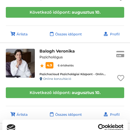
Következő időpont:
augusztus 10.
Árlista
Összes időpont
Profil
Balogh Veronika
Pszichológus
4.9
6 értékelés
Pszichocloud Pszichológiai Központ - Online ügyfélfogadás
Online konzultáció
Következő időpont:
augusztus 10.
Árlista
Összes időpont
Profil