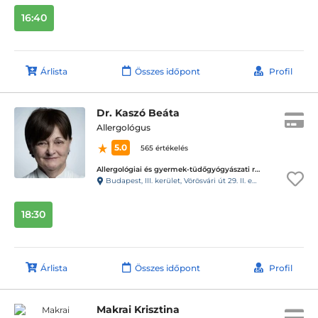
16:40
Árlista
Összes időpont
Profil
Dr. Kaszó Beáta
Allergológus
5.0
565 értékelés
Allergológiai és gyermek-tüdőgyógyászati rendelő - Budapest, III. ker.
Budapest, III. kerület, Vörösvári út 29. II. em. 5.
18:30
Árlista
Összes időpont
Profil
Makrai Krisztina