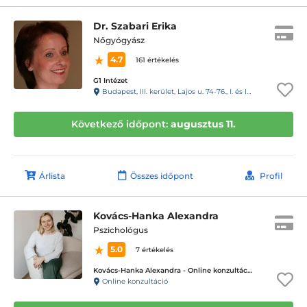
Dr. Szabari Erika
Nőgyógyász
4.7
161 értékelés
G1 Intézet
Budapest, III. kerület, Lajos u. 74-76., I. és III. emelet.
Következő időpont:
augusztus 11.
Árlista
Összes időpont
Profil
Kovács-Hanka Alexandra
Pszichológus
5.0
7 értékelés
Kovács-Hanka Alexandra - Online konzultáció
Online konzultáció