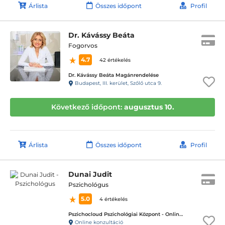
Árlista
Összes időpont
Profil
Dr. Kávássy Beáta
Fogorvos
4.7
42 értékelés
Dr. Kávássy Beáta Magánrendelése
Budapest, III. kerület, Szőlő utca 9.
Következő időpont:
augusztus 10.
Árlista
Összes időpont
Profil
Dunai Judit
Pszichológus
5.0
4 értékelés
Pszichocloud Pszichológiai Központ - Online ügyfélfogadás
Online konzultáció