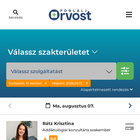
keresés
Válassz szakterületet
Válassz szolgáltatást
Budapest, III. kerület
Időpont: 2026.06.13.
Ma,
augusztus 07.
Rátz Krisztina
Addiktológiai konzultáns szakember
0.0