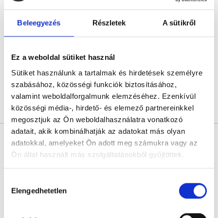
Tóth Adél
Pszichológus
Beleegyezés
Részletek
A sütikről
4.7
18 értékelés
Tóth Adél - Online konzultáció
Online konzultáció
Ez a weboldal sütiket használ
Következő időpont:
augusztus 10.
Sütiket használunk a tartalmak és hirdetések személyre
szabásához, közösségi funkciók biztosításához,
valamint weboldalforgalmunk elemzéséhez. Ezenkívül
közösségi média-, hirdető- és elemező partnereinkkel
Árlista
Összes időpont
Profil
megosztjuk az Ön weboldalhasználatra vonatkozó
adatait, akik kombinálhatják az adatokat más olyan
Kilégzési teszt - Gasztroklinika
adatokkal, amelyeket Ön adott meg számukra vagy az
Buda
Ön által használt más szolgáltatásokból gyűjtöttek.
Diagnoszta
0.0
Cookie
Hozzájárulás
GasztroKlinika
szabályzat:
https://foglaljorvost.hu/info/foglaljorvost-
Elengedhetetlen
Budapest, III. kerület, Bokor utca 17-21. Fszt.
kiválasztása
hu-cookie-szabalyzat/
Következő időpont:
augusztus 10.