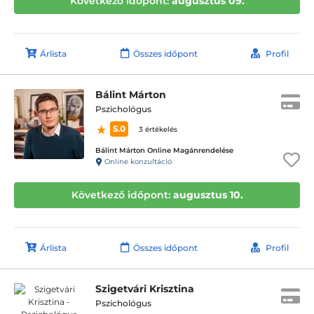
Következő időpont:
augusztus 09.
Árlista
Összes időpont
Profil
Bálint Márton
Pszichológus
5.0
3 értékelés
Bálint Márton Online Magánrendelése
Online konzultáció
Következő időpont:
augusztus 10.
Árlista
Összes időpont
Profil
Szigetvári Krisztina
Pszichológus