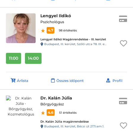
Lengyel Ildikó
Pszichológus
4.7
98 értékelés
Lengyel Ildikó Magánrendelése - III. kerület
Budapest, III. kerület, Szőlő utca 78. IX. emelet 50. szám
11:00
14:00
Árlista
Összes időpont
Profil
Dr. Kalán Júlia
Bőrgyógyász
4.6
51 értékelés
Dr. Kalán Júlia magánrendelése
Budapest, III. kerület, Bécsi út 217.I.em.1.