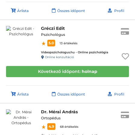
Árlista
Összes időpont
Profil
Gréczi Edit
Pszichológus
5.0
13 értékelés
Videopszichologus.hu - Online pszichológia
Online konzultáció
Következő időpont:
holnap
Árlista
Összes időpont
Profil
Dr. Mérai András
Ortopédus
4.9
68 értékelés