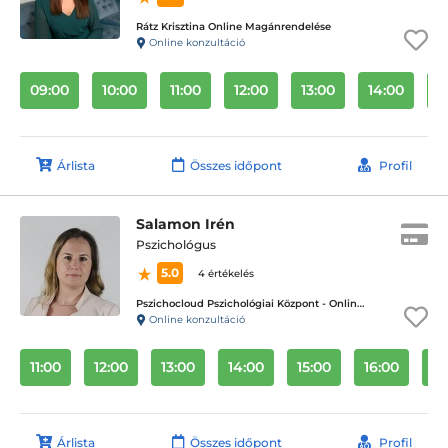
Rátz Krisztina Online Magánrendelése
Online konzultáció
09:00
10:00
11:00
12:00
13:00
14:00
1
Árlista
Összes időpont
Profil
Salamon Irén
Pszichológus
5.0
4 értékelés
Pszichocloud Pszichológiai Központ - Online ügyfélfogadás
Online konzultáció
11:00
12:00
13:00
14:00
15:00
16:00
17
Árlista
Összes időpont
Profil