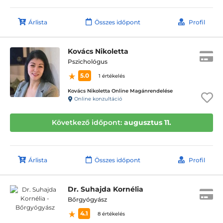
Árlista
Összes időpont
Profil
Kovács Nikoletta
Pszichológus
5.0
1 értékelés
Kovács Nikoletta Online Magánrendelése
Online konzultáció
Következő időpont:
augusztus 11.
Árlista
Összes időpont
Profil
Dr. Suhajda Kornélia
Bőrgyógyász
4.1
8 értékelés