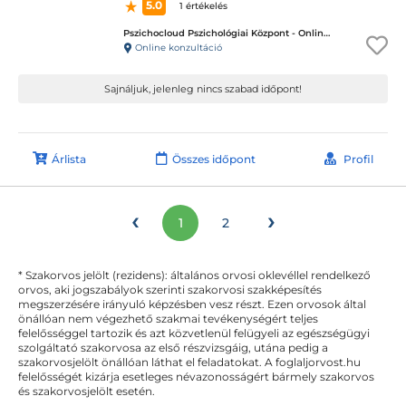
5.0
1 értékelés
Pszichocloud Pszichológiai Központ - Online ügyfélfogadás
Online konzultáció
Sajnáljuk, jelenleg nincs szabad időpont!
Árlista
Összes időpont
Profil
‹
›
1
2
* Szakorvos jelölt (rezidens): általános orvosi oklevéllel rendelkező
orvos, aki jogszabályok szerinti szakorvosi szakképesítés
megszerzésére irányuló képzésben vesz részt. Ezen orvosok által
önállóan nem végezhető szakmai tevékenységért teljes
felelősséggel tartozik és azt közvetlenül felügyeli az egészségügyi
szolgáltató szakorvosa az első részvizsgáig, utána pedig a
szakorvosjelölt önállóan láthat el feladatokat. A foglaljorvost.hu
felelősségét kizárja esetleges névazonosságért bármely szakorvos
és szakorvosjelölt esetén.