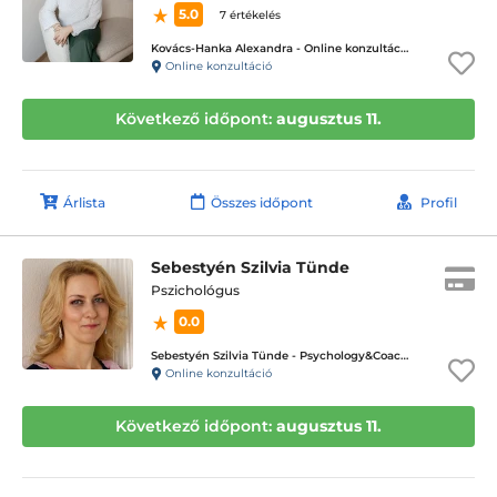
5.0
7 értékelés
Kovács-Hanka Alexandra - Online konzultáció
Online konzultáció
Következő időpont:
augusztus 11.
Árlista
Összes időpont
Profil
Sebestyén Szilvia Tünde
Pszichológus
0.0
Sebestyén Szilvia Tünde - Psychology&Coaching - ICD terápiás magánpraxis
Online konzultáció
Következő időpont:
augusztus 11.