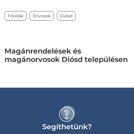
Főoldal
Orvosok
Diósd
Magánrendelések és
magánorvosok Diósd településen
Segíthetünk?