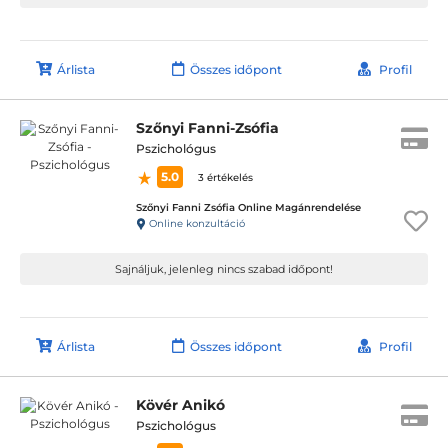
Árlista
Összes időpont
Profil
Szőnyi Fanni-Zsófia
Pszichológus
5.0
3 értékelés
Szőnyi Fanni Zsófia Online Magánrendelése
Online konzultáció
Sajnáljuk, jelenleg nincs szabad időpont!
Árlista
Összes időpont
Profil
Kövér Anikó
Pszichológus