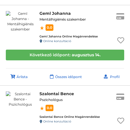
Geml Johanna
Mentálhigiénés szakember
0.0
Geml Johanna Online Magánrendelése
Online konzultáció
Következő időpont:
augusztus 14.
Árlista
Összes időpont
Profil
Szalontai Bence
Pszichológus
0.0
Szalontai Bence Online Magánrendelése
Online konzultáció