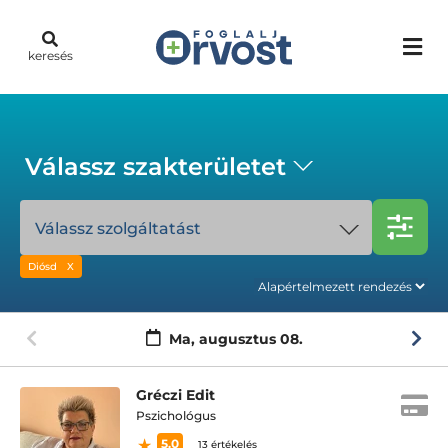
keresés
Válassz szakterületet
Válassz szolgáltatást
Diósd
Ma,
augusztus 08.
Gréczi Edit
Pszichológus
5.0
13 értékelés