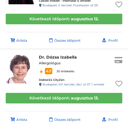
Czeizel Intézet - Postnatal II. emelet
Budapest, II. kerület, Pusztaszeri út 59.
Következő időpont:
augusztus 12.
Árlista
Összes időpont
Profil
Dr. Dózsa Izabella
Allergológus
4.7
30 értékelés
Doktor24 CityZen
Budapest, XIII. kerület, Váci út 37. 1. emelet
Következő időpont:
augusztus 13.
Árlista
Összes időpont
Profil