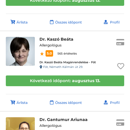
Következő időpont:
augusztus 13.
Árlista
Összes időpont
Profil
Dr. Kaszó Beáta
Allergológus
5.0
565 értékelés
Dr. Kaszó Beáta Magánrendelése - Fót
Fót, Németh Kálmán út 29.
Következő időpont:
augusztus 13.
Árlista
Összes időpont
Profil
Dr. Gantumur Ariunaa
Allergológus