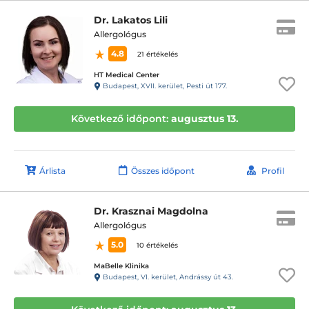
Dr. Lakatos Lili
Allergológus
4.8
21 értékelés
HT Medical Center
Budapest, XVII. kerület, Pesti út 177.
Következő időpont:
augusztus 13.
Árlista
Összes időpont
Profil
Dr. Krasznai Magdolna
Allergológus
5.0
10 értékelés
MaBelle Klinika
Budapest, VI. kerület, Andrássy út 43.