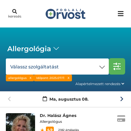
keresés
Allergológia
Válassz szolgáltatást
allergológus
Időpont: 2025.07.17.
Ma,
augusztus 08.
Dr. Halász Ágnes
Allergológus
4.9
2182 értékelés