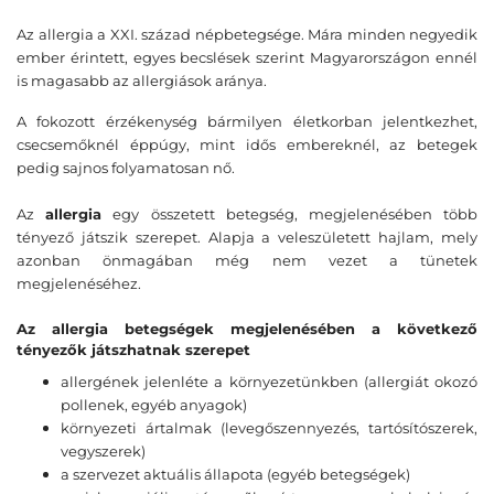
Az allergia a XXI. század népbetegsége. Mára minden negyedik
ember érintett, egyes becslések szerint Magyarországon ennél
is magasabb az allergiások aránya.
A fokozott érzékenység bármilyen életkorban jelentkezhet,
csecsemőknél éppúgy, mint idős embereknél, az betegek
pedig sajnos folyamatosan nő.
Az
allergia
egy összetett betegség, megjelenésében több
tényező játszik szerepet. Alapja a veleszületett hajlam, mely
azonban önmagában még nem vezet a tünetek
megjelenéséhez.
Az allergia betegségek megjelenésében a következő
tényezők játszhatnak
szerepet
allergének jelenléte a környezetünkben (allergiát okozó
pollenek, egyéb anyagok)
környezeti ártalmak (levegőszennyezés, tartósítószerek,
vegyszerek)
a szervezet aktuális állapota (egyéb betegségek)