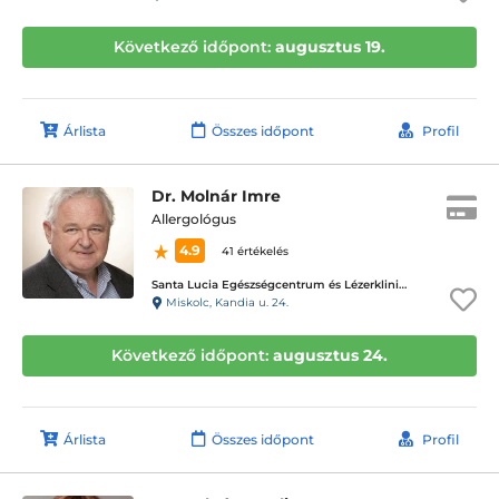
Következő időpont:
augusztus 19.
Árlista
Összes időpont
Profil
Dr. Molnár Imre
Allergológus
4.9
41 értékelés
Santa Lucia Egészségcentrum és Lézerklinika
Miskolc, Kandia u. 24.
Következő időpont:
augusztus 24.
Árlista
Összes időpont
Profil