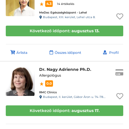
4.3
14 értékelés
MeDoc Egészségközpont - Lehel
Budapest, XIII. kerület, Lehel utca 8.
Következő időpont:
augusztus 13.
Árlista
Összes időpont
Profil
Dr. Nagy Adrienne Ph.D.
Allergológus
0.0
RMC Clinics
Budapest, II. kerület, Gábor Áron u. 74–78. III. emelet
Következő időpont:
augusztus 17.