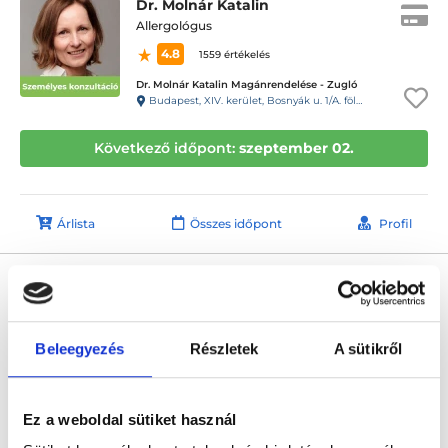
Dr. Molnár Katalin
Allergológus
4.8
1559 értékelés
Dr. Molnár Katalin Magánrendelése - Zugló
Budapest, XIV. kerület, Bosnyák u. 1/A. földszint (Tisza István tér), II-es rendelő csengője (16.sz. csengő)
Következő időpont:
szeptember 02.
Árlista
Összes időpont
Profil
Dr. Farkas Márta
Allergológus
0.0
Beleegyezés
Részletek
A sütikről
Doktor24 Multiklinika
Budapest, XI. kerület, Koszorúslány utca 1.
Ez a weboldal sütiket használ
Következő időpont:
szeptember 04.