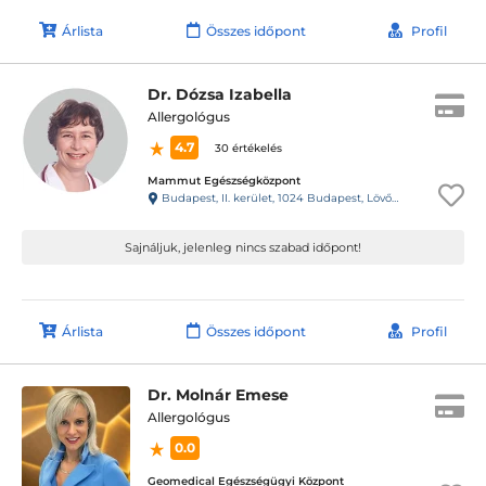
Árlista
Összes időpont
Profil
Dr. Dózsa Izabella
Allergológus
4.7
30 értékelés
Mammut Egészségközpont
Budapest, II. kerület, 1024 Budapest, Lövőház utca 1-5. Mammut II., 4. emelet
Sajnáljuk, jelenleg nincs szabad időpont!
Árlista
Összes időpont
Profil
Dr. Molnár Emese
Allergológus
0.0
Geomedical Egészségügyi Központ