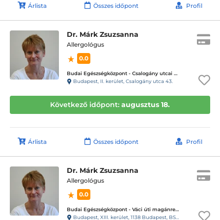
Árlista
Összes időpont
Profil
Dr. Márk Zsuzsanna
Allergológus
0.0
Budai Egészségközpont - Csalogány utcai magánrendelők
Budapest, II. kerület, Csalogány utca 43.
Következő időpont:
augusztus 18.
Árlista
Összes időpont
Profil
Dr. Márk Zsuzsanna
Allergológus
0.0
Budai Egészségközpont - Váci úti magánrendelők
Budapest, XIII. kerület, 1138 Budapest, BSR Center, Váci út 135-139.