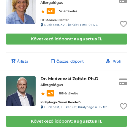
Allergológus
4.6
52 értékelés
HT Medical Center
Budapest, XVII. kerület, Pesti út 177.
Következő időpont:
augusztus 11.
Árlista
Összes időpont
Profil
Dr. Medveczki Zoltán Ph.D
Allergológus
4.7
188 értékelés
Királyhágó Orvosi Rendelő
Budapest, XII. kerület, Királyhágó u. 16. fszt. 4.
Következő időpont:
augusztus 11.