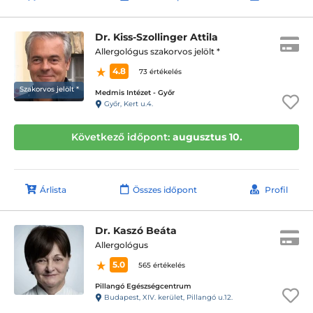
Dr. Kiss-Szollinger Attila
Allergológus szakorvos jelölt *
4.8
73 értékelés
Szakorvos jelölt *
Medmis Intézet - Győr
Győr, Kert u.4.
Következő időpont:
augusztus 10.
Árlista
Összes időpont
Profil
Dr. Kaszó Beáta
Allergológus
5.0
565 értékelés
Pillangó Egészségcentrum
Budapest, XIV. kerület, Pillangó u.12.