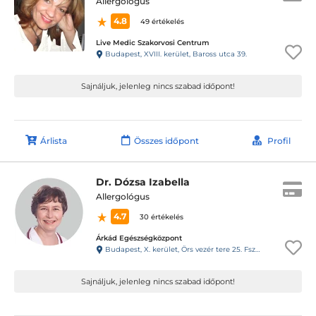
Allergológus
4.8
49 értékelés
Live Medic Szakorvosi Centrum
Budapest, XVIII. kerület, Baross utca 39.
Sajnáljuk, jelenleg nincs szabad időpont!
Árlista
Összes időpont
Profil
Dr. Dózsa Izabella
Allergológus
4.7
30 értékelés
Árkád Egészségközpont
Budapest, X. kerület, Örs vezér tere 25. Fsz.048
Sajnáljuk, jelenleg nincs szabad időpont!