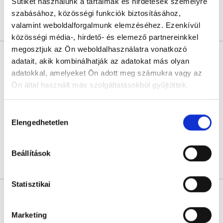
Sütiket használunk a tartalmak és hirdetések személyre
szabásához, közösségi funkciók biztosításához,
valamint weboldalforgalmunk elemzéséhez. Ezenkívül
Árlista
Összes időpont
Profil
közösségi média-, hirdető- és elemező partnereinkkel
megosztjuk az Ön weboldalhasználatra vonatkozó
Dr. Molnár Katalin
adatait, akik kombinálhatják az adatokat más olyan
Allergológus
adatokkal, amelyeket Ön adott meg számukra vagy az
4.8
1559 értékelés
Ön által használt más szolgáltatásokból gyűjtöttek.
Dr. Molnár Katalin Magánrendelése - Pasaréti út, II. Kerület
Budapest, II. kerület, Pasaréti u. 36.
Cookie
Hozzájárulás
szabályzat:
https://foglaljorvost.hu/info/foglaljorvost-
Elengedhetetlen
kiválasztása
Következő időpont:
szeptember 04.
hu-cookie-szabalyzat/
Beállítások
Árlista
Összes időpont
Profil
Statisztikai
Dr. Lengyel Veronika
Allergológus
Marketing
5.0
1 értékelés