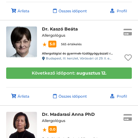
Árlista
Összes időpont
Profil
Dr. Kaszó Beáta
Allergológus
5.0
565 értékelés
Allergológiai és gyermek-tüdőgyógyászati rendelő - Budapest, III. ker.
Budapest, III. kerület, Vörösvári út 29. II. em. 5.
Következő időpont:
augusztus 12.
Árlista
Összes időpont
Profil
Dr. Madarasi Anna PhD
Allergológus
0.0