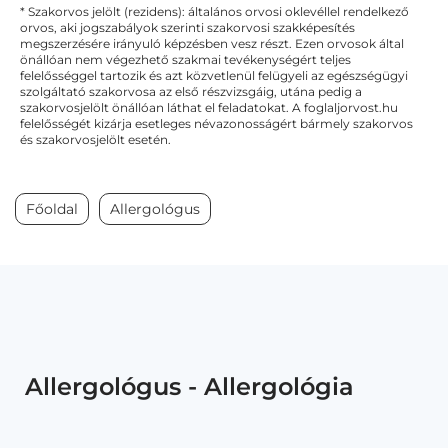
* Szakorvos jelölt (rezidens): általános orvosi oklevéllel rendelkező
orvos, aki jogszabályok szerinti szakorvosi szakképesítés
megszerzésére irányuló képzésben vesz részt. Ezen orvosok által
önállóan nem végezhető szakmai tevékenységért teljes
felelősséggel tartozik és azt közvetlenül felügyeli az egészségügyi
szolgáltató szakorvosa az első részvizsgáig, utána pedig a
szakorvosjelölt önállóan láthat el feladatokat. A foglaljorvost.hu
felelősségét kizárja esetleges névazonosságért bármely szakorvos
és szakorvosjelölt esetén.
Főoldal
Allergológus
Allergológus - Allergológia