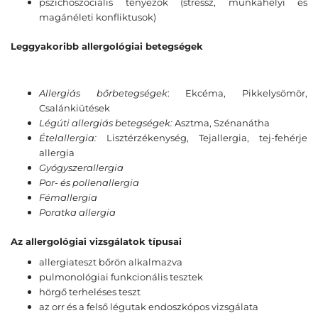
pszichoszociális tényezõk (stressz, munkahelyi és
magánéleti konfliktusok)
Leggyakoribb allergológiai betegségek
Allergiás bőrbetegségek
: Ekcéma, Pikkelysömör,
Csalánkiütések
Légúti allergiás betegségek:
Asztma, Szénanátha
Ételallergia:
Lisztérzékenység, Tejallergia, tej-fehérje
allergia
Gyógyszerallergia
Por- és pollenallergia
Fémallergia
Poratka allergia
Az allergológiai vizsgálatok típusai
allergiateszt bőrön alkalmazva
pulmonológiai funkcionális tesztek
hörgő terheléses teszt
az orr és a felső légutak endoszkópos vizsgálata