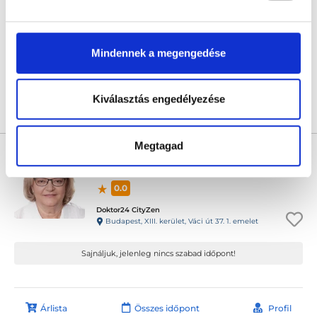
Wáberer Medical Center - HillSide
Budapest, XII. kerület, Alkotás utca 55-61. Hillside
Mindennek a megengedése
Sajnáljuk, jelenleg nincs szabad időpont!
Kiválasztás engedélyezése
Árlista
Összes időpont
Profil
Megtagad
Dr. Farkas Márta
Allergológus
0.0
Doktor24 CityZen
Budapest, XIII. kerület, Váci út 37. 1. emelet
Sajnáljuk, jelenleg nincs szabad időpont!
Árlista
Összes időpont
Profil