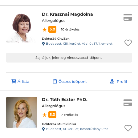
Dr. Krasznai Magdolna
Allergológus
5.0
10 értékelés
Doktor24 CityZen
Budapest, XIII. kerület, Váci út 37. 1. emelet
Sajnáljuk, jelenleg nincs szabad időpont!
Árlista
Összes időpont
Profil
Dr. Tóth Eszter PhD.
Allergológus
5.0
7 értékelés
Doktor24 Multiklinika
Budapest, XI. kerület, Koszorúslány utca 1.