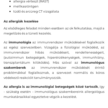
allergia vérteszt (RAST)
mellkasröntgen
tüdő és arcüreg CT vizsgálata
Az allergiák kezelése
Az elsődleges feladat minden esetben az ok felkutatása, majd a
megelőzés és a tüneti kezelés.
Az
immunológia
az immunrendszer működésével foglalkozik
az egész szervezetben. Vizsgálja a fiziológiai működést, az
immunrendszer hibás működéseit, rendellenességeit,
(autoimmun betegségek, hiperérzékenységek, immunhiány,
transzplantátum kilökődés). Más szóval az
immunológus
szakemberek
az immunrendszer működését érintő
problémákkal foglalkoznak, a szervezet normális és kóros
védekező reakcióit tanulmányozzák.
Az allergia is az immunológiai betegségek közé tartozik
, így
- szükség esetén - immunológus szakembereink allergológus
munkatársaikkal egyeztetve végzik a kezelést.