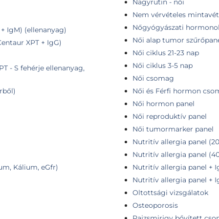
Nagyrutin - női
Nem vérvételes mintavét
Nőgyógyászati hormono
 + IgM) (ellenanyag)
Női alap tumor szűrőpan
Centaur XPT + IgG)
Női ciklus 21-23 nap
Női ciklus 3-5 nap
T - S fehérje ellenanyag,
Női csomag
rből)
Női és Férfi hormon cs
Női hormon panel
Női reproduktív panel
Női tumormarker panel
Nutritív allergia panel (20
Nutritív allergia panel (4
ium, Kálium, eGfr)
Nutritív allergia panel + I
Nutritív allergia panel + 
Oltottsági vizsgálatok
Osteoporosis
Pajzsmirigy bővített cs