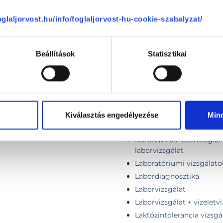
Komplex pajzsmirigy cs
foglaljorvost.hu/info/foglaljorvost-hu-cookie-szabalyzat/
Komplex széklet szűrőc
Koronavírus - Antigén gy
Koronavírus- Antigén gyo
Beállítások
Statisztikai
)
Koronavírus- ELISA teszt
)
Koronavírus- PCR teszt
Koronavírus - PCR teszt 
et)
Koronavírussal kapcsolat
Koronavírus - Szerológiai
Kiválasztás engedélyezése
Min
: 7-9 nap)
Koronavírus- Szerológiai 
Koronavírus- Szerológiai 
laborvizsgálat
Laboratóriumi vizsgálato
Labordiagnosztika
Laborvizsgálat
Laborvizsgálat + vizeletv
Laktózintolerancia vizsgá