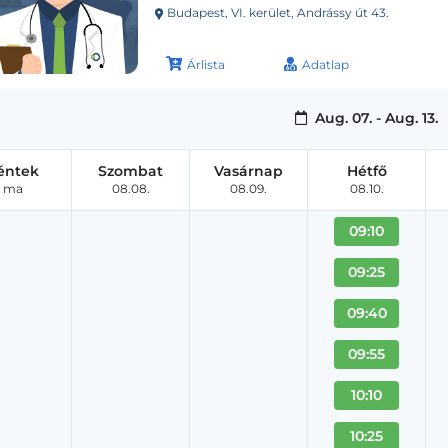
Budapest, VI. kerület, Andrássy út 43.
Árlista
Adatlap
Aug. 07. - Aug. 13.
éntek
Szombat
Vasárnap
Hétfő
ma
08.08.
08.09.
08.10.
09:10
09:25
09:40
09:55
10:10
10:25