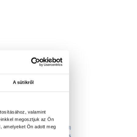
i csomag
A sütikről
g
orcsomag
somag
tosításához, valamint
einkkel megosztjuk az Ön
űrő panel
l, amelyeket Ön adott meg
K VIDEOTON, ALPHAVET, NELSON)
 pontos cukor + inzulin terhelés