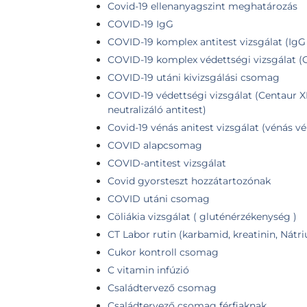
Covid-19 ellenanyagszint meghatározás
COVID-19 IgG
COVID-19 komplex antitest vizsgálat (IgG
COVID-19 komplex védettségi vizsgálat (
COVID-19 utáni kivizsgálási csomag
COVID-19 védettségi vizsgálat (Centaur XP
neutralizáló antitest)
Covid-19 vénás anitest vizsgálat (vénás vé
COVID alapcsomag
COVID-antitest vizsgálat
Covid gyorsteszt hozzátartozónak
COVID utáni csomag
Cöliákia vizsgálat ( gluténérzékenység )
CT Labor rutin (karbamid, kreatinin, Nátr
Cukor kontroll csomag
C vitamin infúzió
Családtervező csomag
Családtervező csomag férfiaknak