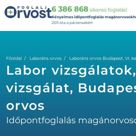
6 386 868
sikeres foglalás!
Kényelmes időpontfoglalás magánorvosokh
2011 óta a páciensekért
Főoldal
Laboráns orvos
Laboráns orvos Budapest, VI. ke
Labor vizsgálatok
vizsgálat, Budapes
orvos
Időpontfoglalás magánorvos