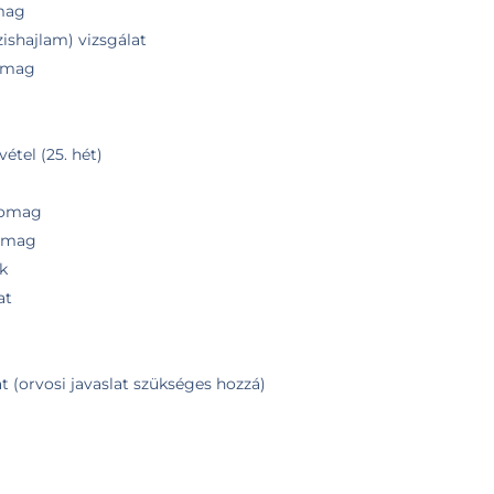
omag
ishajlam) vizsgálat
somag
étel (25. hét)
g
somag
somag
k
at
at (orvosi javaslat szükséges hozzá)