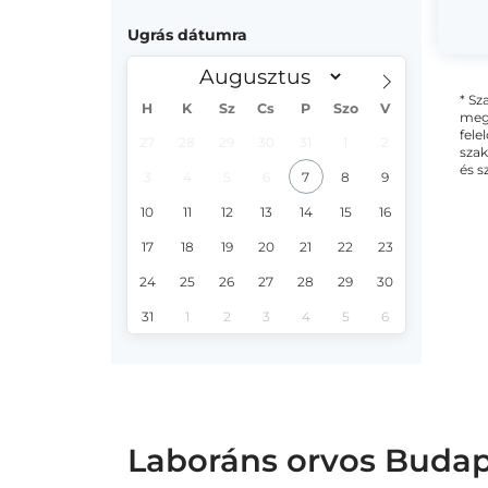
Ugrás dátumra
* Sz
H
K
Sz
Cs
P
Szo
V
megs
fele
27
28
29
30
31
1
2
szak
és s
3
4
5
6
7
8
9
10
11
12
13
14
15
16
17
18
19
20
21
22
23
24
25
26
27
28
29
30
31
1
2
3
4
5
6
Laboráns orvos Budapes