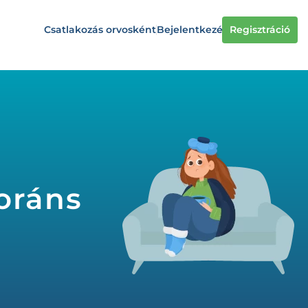
Csatlakozás orvosként
Bejelentkezés
Regisztráció
a
boráns