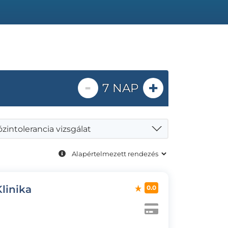
-
+
7 NAP
zintolerancia vizsgálat
linika
0.0