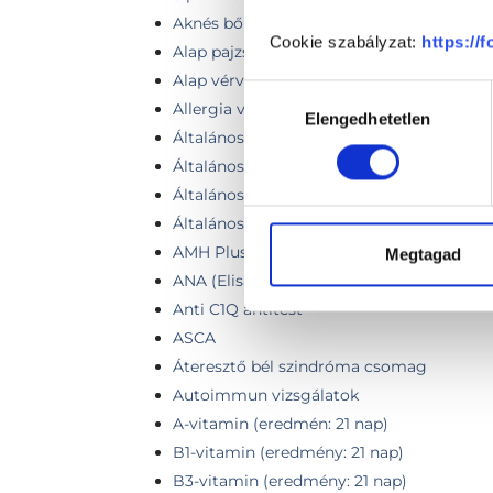
Aknés bőr csomag
Cookie szabályzat:
https://
Alap pajzsmirigy csomag
Alap vérvételi panel
Hozzájárulás
Allergia vizsgálatok
Elengedhetetlen
kiválasztása
Általános kisrutin vizsgálat (vér és vizelet
Általános közepes vizsgálat (vér és vizelet
Általános laborvizsgálat
Általános nagyrutin vizsgálat (vér és vizel
AMH Plus
Megtagad
ANA (Elisa) + ENA szűrés (eredménykiadás
Anti C1Q antitest
ASCA
Áteresztő bél szindróma csomag
Autoimmun vizsgálatok
A-vitamin (eredmén: 21 nap)
B1-vitamin (eredmény: 21 nap)
B3-vitamin (eredmény: 21 nap)