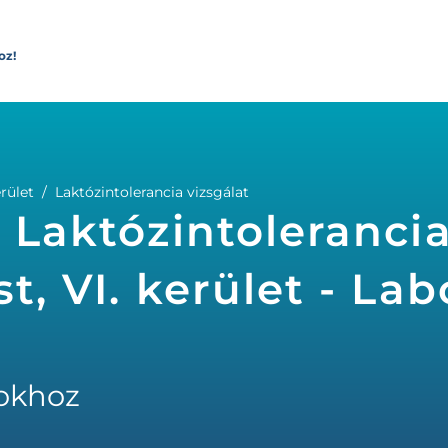
oz!
rület
Laktózintolerancia vizsgálat
, Laktózintoleranci
t, VI. kerület - La
okhoz