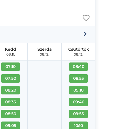
Kedd
Szerda
Csütörtök
08.11.
08.12.
08.13.
07:10
08:40
07:50
08:55
08:20
09:10
08:35
09:40
08:50
09:55
09:05
10:10