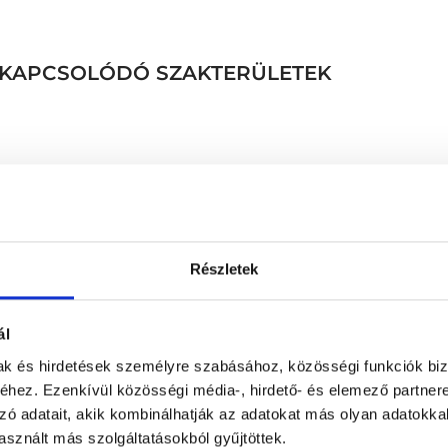
EZ KAPCSOLÓDÓ SZAKTERÜLETEK
Kardiológiai, neurológia
Részletek
ri fertőzés vizsgálata)
Kardiológiai szűrőcsoma
Kardio-metabolikus lab
ál
Kiegészítő nagy labor c
Kislabor
mak és hirdetések személyre szabásához, közösségi funkciók biz
hez. Ezenkívül közösségi média-, hirdető- és elemező partner
Kiterjesztett általános sz
zó adatait, akik kombinálhatják az adatokat más olyan adatokka
Kombinált széklet (CSA
sznált más szolgáltatásokból gyűjtöttek.
Komplex laborcsomag és 3