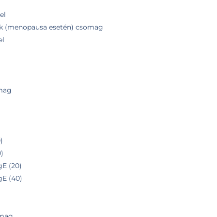
el
k (menopausa esetén) csomag
el
omag
)
0)
gE (20)
IgE (40)
omag