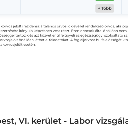
+ Több
akorvos jelölt (rezidens): általános orvosi oklevéllel rendelkező orvos, aki j
zerzésére irányuló képzésben vesz részt. Ezen orvosok által önállóan nem
lősséggel tartozik és azt közvetlenül felügyeli az egészségügyi szolgáltató s
orvosjelölt önállóan láthat el feladatokat. A foglaljorvost.hu felelősségét 
zakorvosjelölt esetén.
t, VI. kerület - Labor vizsgál