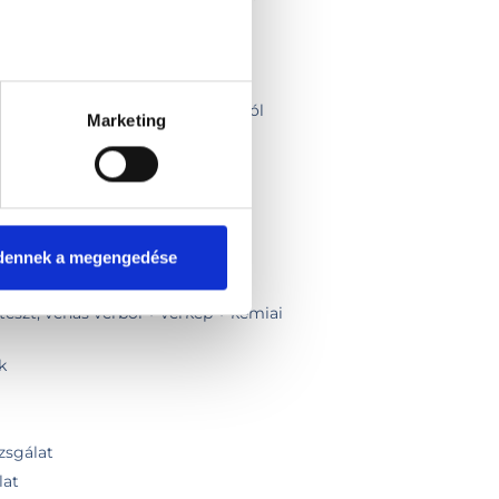
omag
somag
orsteszt, garatból vett mintából
rsteszt, orrnyálkahártya mintából
Marketing
idegen nyelven
os vizsgalatok
 gyorsteszt, ujjbegyvérből
dennek a megengedése
gyorsteszt, vénás vérből
teszt, vénás vérből + vérkép + kémiai
k
izsgálat
lat