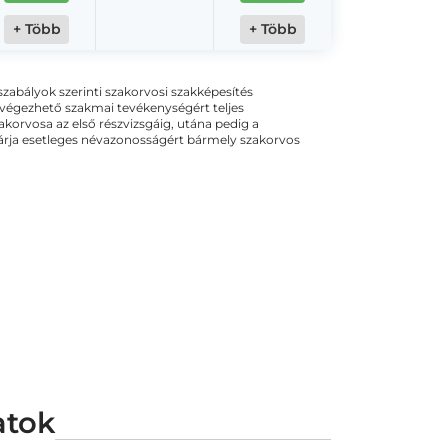
+ Több
+ Több
ogszabályok szerinti szakorvosi szakképesítés
 végezhető szakmai tevékenységért teljes
zakorvosa az első részvizsgáig, utána pedig a
kizárja esetleges névazonosságért bármely szakorvos
atok