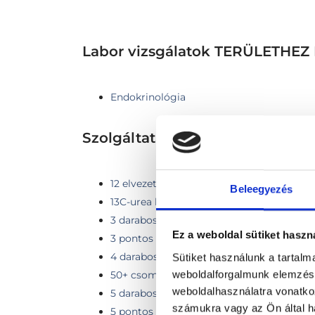
Labor vizsgálatok TERÜLETH
Endokrinológia
Szolgáltatások
12 elvezetéses nyugalmi EKG
Beleegyezés
13C-urea kilégzési teszt (Helicobacter pylo
3 darabos hormon panel
Ez a weboldal sütiket haszn
3 pontos Cukor-Inzulinterhelés - 2 óra
4 darabos hormon panel
Sütiket használunk a tartal
weboldalforgalmunk elemzésé
50+ csomag hölgyeknek
weboldalhasználatra vonatko
5 darabos hormon panel
számukra vagy az Ön által ha
5 pontos Cukor-Inzulin terhelés - 2 óra