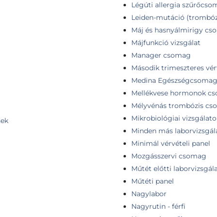
Légúti allergia szűrőcs
Leiden-mutáció (trombóz
Máj és hasnyálmirigy c
Májfunkció vizsgálat
Manager csomag
Második trimeszteres vérv
Medina Egészségcsoma
Mellékvese hormonok c
Mélyvénás trombózis c
Mikrobiológiai vizsgálato
nek
Minden más laborvizsgál
Minimál vérvételi panel
Mozgásszervi csomag
Műtét előtti laborvizsgál
Műtéti panel
Nagylabor
Nagyrutin - férfi