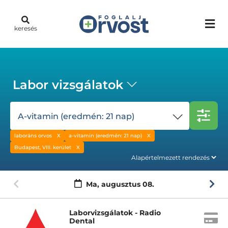
keresés
Labor vizsgálatok
A-vitamin (eredmén: 21 nap)
laboráns orvos
a-vitamin (eredmén: 21 nap)
Budapest, VIII. kerület
Ma,
augusztus 08.
Laborvizsgálatok - Radio
Dental