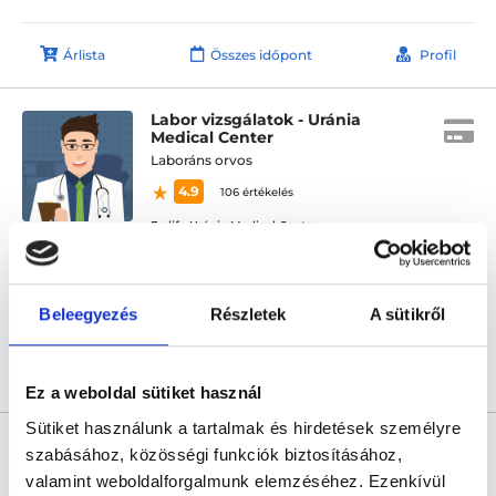
Árlista
Összes időpont
Profil
Labor vizsgálatok - Uránia
Medical Center
Laboráns orvos
4.9
106 értékelés
Forlife Uránia Medical Center
Budapest, VIII. kerület, Rákóczi út 19. 1. emelet 9. 88-as kapucsengő
Sajnáljuk, jelenleg nincs szabad időpont!
Beleegyezés
Részletek
A sütikről
Árlista
Összes időpont
Profil
Ez a weboldal sütiket használ
Sütiket használunk a tartalmak és hirdetések személyre
* Szakorvos jelölt (rezidens): általános orvosi oklevéllel rendelkező
orvos, aki jogszabályok szerinti szakorvosi szakképesítés
szabásához, közösségi funkciók biztosításához,
megszerzésére irányuló képzésben vesz részt. Ezen orvosok által
valamint weboldalforgalmunk elemzéséhez. Ezenkívül
önállóan nem végezhető szakmai tevékenységért teljes