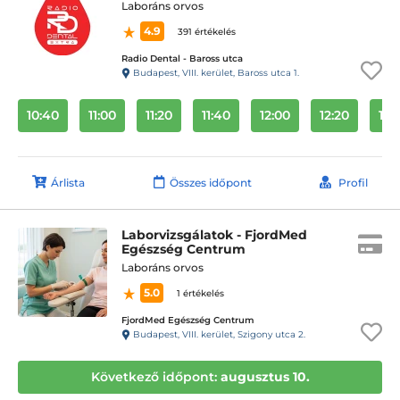
Laboráns orvos
4.9
391 értékelés
Radio Dental - Baross utca
Budapest, VIII. kerület, Baross utca 1.
10:40
11:00
11:20
11:40
12:00
12:20
12:
Árlista
Összes időpont
Profil
Laborvizsgálatok - FjordMed
Egészség Centrum
Laboráns orvos
5.0
1 értékelés
FjordMed Egészség Centrum
Budapest, VIII. kerület, Szigony utca 2.
Következő időpont:
augusztus 10.