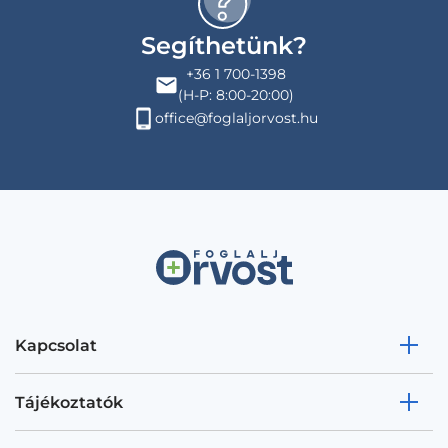
Segíthetünk?
+36 1 700-1398
(H-P: 8:00-20:00)
office@foglaljorvost.hu
Kapcsolat
Tájékoztatók