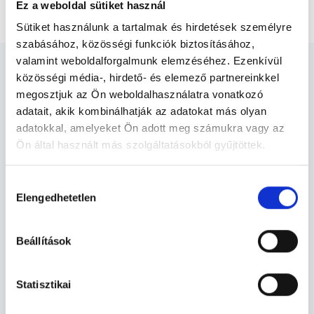
Dietetikai konzultáció (1. vagy 2. alkalom)
Ez a weboldal sütiket használ
Sütiket használunk a tartalmak és hirdetések személyre
szabásához, közösségi funkciók biztosításához,
valamint weboldalforgalmunk elemzéséhez. Ezenkívül
közösségi média-, hirdető- és elemező partnereinkkel
megosztjuk az Ön weboldalhasználatra vonatkozó
adatait, akik kombinálhatják az adatokat más olyan
Dietetikus - Dietetika
adatokkal, amelyeket Ön adott meg számukra vagy az
Ön által használt más szolgáltatásokból gyűjtöttek.
Cookie
Dietetika TERÜLETHEZ KAPCSOLÓDÓ
Hozzájárulás
szabályzat:
https://foglaljorvost.hu/info/foglaljorvost-
SZAKTERÜLETEK
Elengedhetetlen
kiválasztása
hu-cookie-szabalyzat/
Szolgáltatások
Beállítások
Budapesti és vidéki dietetikus orvosok
Statisztikai