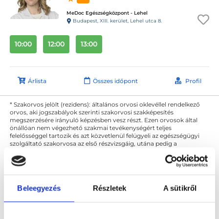
MeDoc Egészségközpont - Lehel
Budapest, XIII. kerület, Lehel utca 8.
10:00
12:00
13:00
Árlista
Összes időpont
Profil
* Szakorvos jelölt (rezidens): általános orvosi oklevéllel rendelkező
orvos, aki jogszabályok szerinti szakorvosi szakképesítés
megszerzésére irányuló képzésben vesz részt. Ezen orvosok által
önállóan nem végezhető szakmai tevékenységért teljes
felelősséggel tartozik és azt közvetlenül felügyeli az egészségügyi
szolgáltató szakorvosa az első részvizsgáig, utána pedig a
szakorvosjelölt önállóan láthat el feladatokat. A foglaljorvost.hu
felelősségét kizárja esetleges névazonosságért bármely szakorvos
és szakorvosjelölt esetén.
Beleegyezés
Részletek
A sütikről
Főoldal
Dietetikus