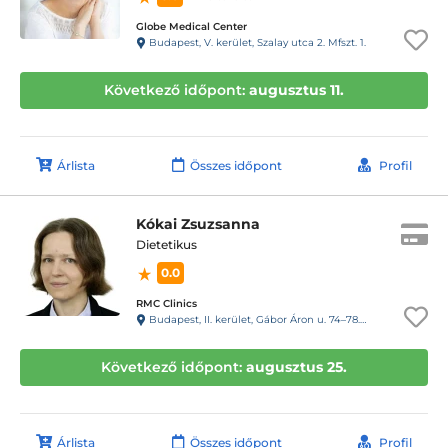
Globe Medical Center
Budapest, V. kerület, Szalay utca 2. Mfszt. 1.
Következő időpont:
augusztus 11.
Árlista
Összes időpont
Profil
Kókai Zsuzsanna
Dietetikus
0.0
RMC Clinics
Budapest, II. kerület, Gábor Áron u. 74–78. III. emelet
Következő időpont:
augusztus 25.
Árlista
Összes időpont
Profil