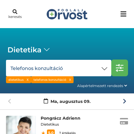
keresés
Dietetika
Telefonos konzultáció
dietetikus
telefonos konzultáció
Ma,
augusztus 09.
Pongrácz Adrienn
Dietetikus
5.0
7 értékelés