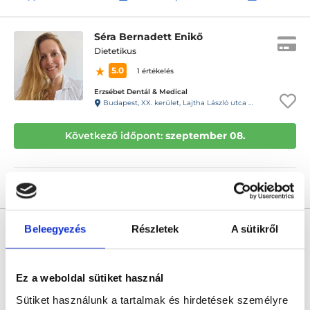
Séra Bernadett Enikő
Dietetikus
5.0
1 értékelés
Erzsébet Dentál & Medical
Budapest, XX. kerület, Lajtha László utca 24. földszint, 5-ös ajtó
Következő időpont:
szeptember 08.
Árlista
Összes időpont
Profil
Kálóczi-Wolher Veronika
Beleegyezés
Részletek
A sütikről
Dietetikus
5.0
18 értékelés
Ez a weboldal sütiket használ
Wolher Veronika ONLINE magánrendelés
Online konzultáció
Sütiket használunk a tartalmak és hirdetések személyre