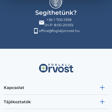
Segíthetünk?
+36 1 700-1398
(H-P: 8:00-20:00)
office@foglaljorvost.hu
Kapcsolat
Tájékoztatók