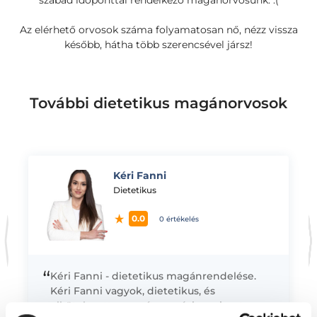
szabad időponttal rendelkező magánorvosunk. :(
Az elérhető orvosok száma folyamatosan nő, nézz vissza
később, hátha több szerencsével jársz!
További dietetikus magánorvosok
Kéri Fanni
K
Dietetikus
0.0
0 értékelés
“
Kéri Fanni - dietetikus magánrendelése.
Kéri Fanni vagyok, dietetikus, és
elkötelezetten segítem pácienseimet az