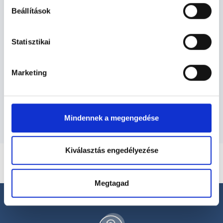
Beállítások
Dietetikus - Dietetika
Statisztikai
Dietetika TERÜLETHEZ KAPCSOLÓDÓ
SZAKTERÜLETEK
Marketing
Szolgáltatások
Mindennek a megengedése
Kiválasztás engedélyezése
Megtagad