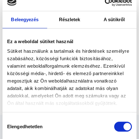
Előző
egészségesebb, kiegyensúlyozottabb
életmód kialakításában, valamint a
különböző betegségekből való
Beleegyezés
Részletek
A sütikről
felépülésben. Tanulmányaimat...
* Szakorvos jelölt (rezidens): általános orvosi oklevéllel rendelkező
orvos, aki jogszabályok szerinti szakorvosi szakképesítés
megszerzésére irányuló képzésben vesz részt. Ezen orvosok által
önállóan nem végezhető szakmai tevékenységért teljes
Ez a weboldal sütiket használ
felelősséggel tartozik és azt közvetlenül felügyeli az egészségügyi
szolgáltató szakorvosa az első részvizsgáig, utána pedig a
Sütiket használunk a tartalmak és hirdetések személyre
szakorvosjelölt önállóan láthat el feladatokat. A foglaljorvost.hu
felelősségét kizárja esetleges névazonosságért bármely szakorvos
szabásához, közösségi funkciók biztosításához,
és szakorvosjelölt esetén.
valamint weboldalforgalmunk elemzéséhez. Ezenkívül
közösségi média-, hirdető- és elemező partnereinkkel
megosztjuk az Ön weboldalhasználatra vonatkozó
Főoldal
Dietetikus
adatait, akik kombinálhatják az adatokat más olyan
adatokkal, amelyeket Ön adott meg számukra vagy az
Teljeskörű Dietetikai csomag
Ön által használt más szolgáltatásokból gyűjtöttek.
Cookie
Hozzájárulás
szabályzat:
https://foglaljorvost.hu/info/foglaljorvost-
Elengedhetetlen
kiválasztása
hu-cookie-szabalyzat/