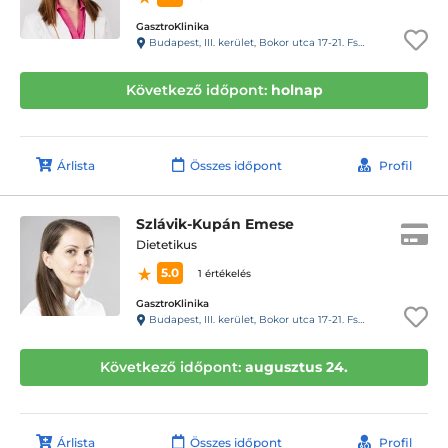
GasztroKlinika
Budapest, III. kerület, Bokor utca 17-21. Fszt.
Következő időpont:
holnap
Árlista
Összes időpont
Profil
Szlávik-Kupán Emese
Dietetikus
5.0
1 értékelés
GasztroKlinika
Budapest, III. kerület, Bokor utca 17-21. Fszt.
Következő időpont:
augusztus 24.
Árlista
Összes időpont
Profil