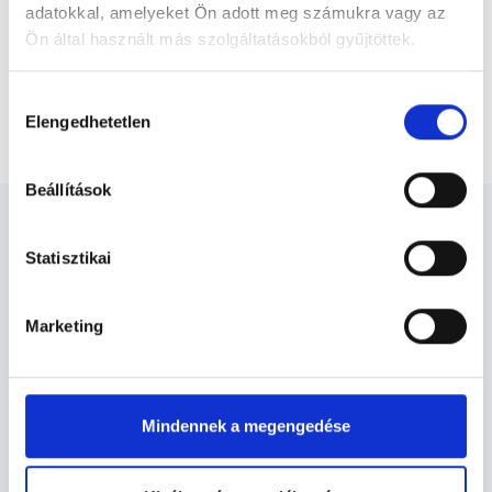
adatokkal, amelyeket Ön adott meg számukra vagy az
Ön által használt más szolgáltatásokból gyűjtöttek.
Főoldal
Dietetikus
Cookie
Hozzájárulás
szabályzat:
https://foglaljorvost.hu/info/foglaljorvost-
Elengedhetetlen
Videókonzultáció - Dietetika tanácsadás
kiválasztása
hu-cookie-szabalyzat/
Beállítások
Statisztikai
Dietetikus - Dietetika
Marketing
Dietetika TERÜLETHEZ KAPCSOLÓDÓ
SZAKTERÜLETEK
Mindennek a megengedése
Szolgáltatások