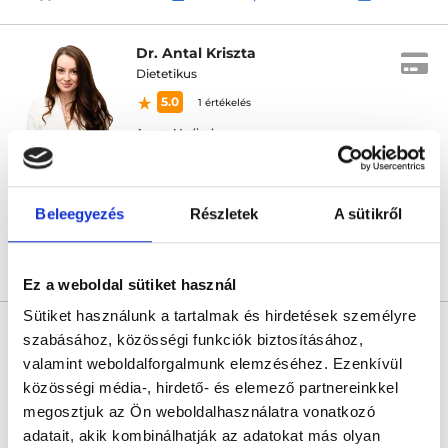
Dr. Antal Kriszta
Dietetikus
5.0
1 értékelés
Aurora Medical
Pécs, Alkotmány u. 41.
Sajnáljuk, jelenleg nincs szabad időpont!
Beleegyezés
Részletek
A sütikről
Árlista
Összes időpont
Profil
Ez a weboldal sütiket használ
Sütiket használunk a tartalmak és hirdetések személyre
* Szakorvos jelölt (rezidens): általános orvosi oklevéllel rendelkező
orvos, aki jogszabályok szerinti szakorvosi szakképesítés
szabásához, közösségi funkciók biztosításához,
megszerzésére irányuló képzésben vesz részt. Ezen orvosok által
valamint weboldalforgalmunk elemzéséhez. Ezenkívül
önállóan nem végezhető szakmai tevékenységért teljes
felelősséggel tartozik és azt közvetlenül felügyeli az egészségügyi
közösségi média-, hirdető- és elemező partnereinkkel
szolgáltató szakorvosa az első részvizsgáig, utána pedig a
megosztjuk az Ön weboldalhasználatra vonatkozó
szakorvosjelölt önállóan láthat el feladatokat. A foglaljorvost.hu
felelősségét kizárja esetleges névazonosságért bármely szakorvos
adatait, akik kombinálhatják az adatokat más olyan
és szakorvosjelölt esetén.