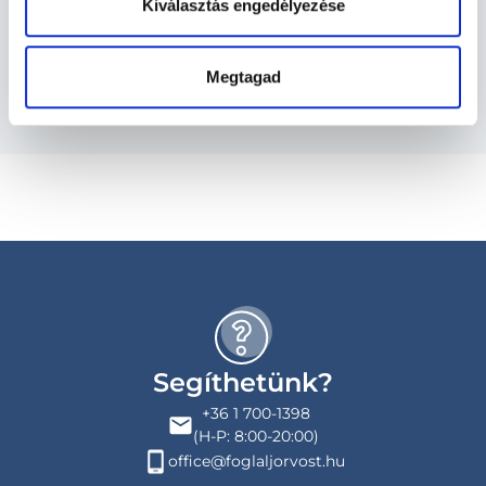
Kiválasztás engedélyezése
Budapesti és vidéki dietetikus orvosok
Megtagad
Segíthetünk?
+36 1 700-1398
(H-P: 8:00-20:00)
office@foglaljorvost.hu