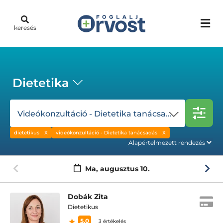
keresés
Dietetika
Videókonzultáció - Dietetika tanácsadás
dietetikus
videókonzultáció - Dietetika tanácsadás
Ma,
augusztus 10.
Dobák Zita
Dietetikus
5.0
3 értékelés