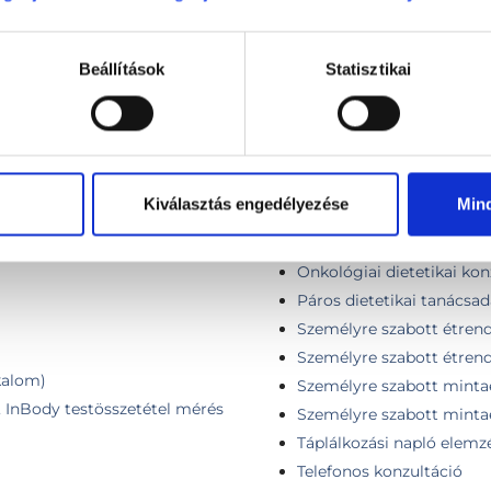
el méréssel SECA
Ellenőrző vizsgálat
sadással és testösszetétel
Első konzultáció (IR / T
Beállítások
Statisztikai
Első konzultáció (pajzsmi
Első tanácsadás
IBS dietetikai konzultáci
I. konzultáció + kontrollv
Konzultáció, általános vi
Kiválasztás engedélyezése
Min
Mikrobióm vizsgálat kiér
Onkológiai dietetikai kon
Onkológiai dietetikai kon
Páros dietetikai tanácsadá
Személyre szabott étrend 
Személyre szabott étrend
lkalom)
Személyre szabott mintaé
s, InBody testösszetétel mérés
Személyre szabott minta
Táplálkozási napló elemz
Telefonos konzultáció