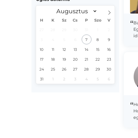
H
K
Sz
Cs
P
Szo
V
“
Ba
E
27
28
29
30
31
1
2
i
3
4
5
6
7
8
9
kö
d
10
11
12
13
14
15
16
17
18
19
20
21
22
23
24
25
26
27
28
29
30
31
1
2
3
4
5
6
“
Ho
Ho
eg
m
s
ki