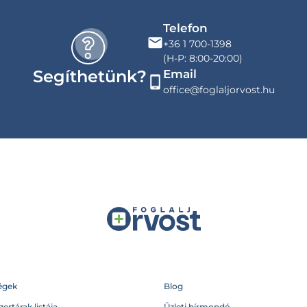
Telefon
+36 1 700-1398
(H-P: 8:00-20:00)
Segíthetünk?
Email
office@foglaljorvost.hu
égek
Blog
ertárak listája
Üzleti hírmondó