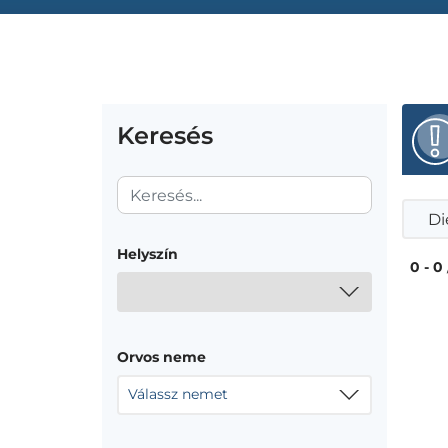
Keresés
Di
Helyszín
0 - 0
Orvos neme
Válassz nemet