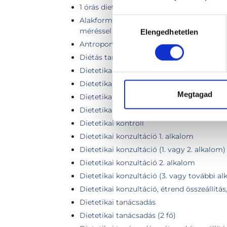
1 órás dietetikai tanácsadás testösszetét
Alakformálás konzultáció dietetikai tanác
Hozzájárulás
méréssel
Elengedhetetlen
kiválasztása
Antropometriai mérés és elemzés
Diétás tanácsadás
Dietetika
Dietetikai 45 perces kontroll + SECA
Megtagad
Dietetikai gondozás
Dietetikai gondozás videós konzultáció
Dietetikai kontroll
Dietetikai konzultáció 1. alkalom
Dietetikai konzultáció (1. vagy 2. alkalom)
Dietetikai konzultáció 2. alkalom
Dietetikai konzultáció (3. vagy további a
Dietetikai konzultáció, étrend összeállítá
Dietetikai tanácsadás
Dietetikai tanácsadás (2 fő)