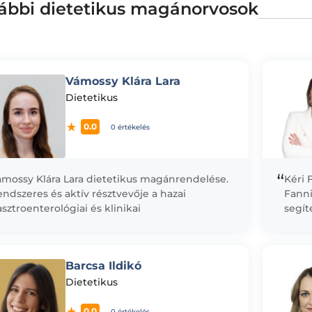
ábbi dietetikus magánorvosok
Vámossy Klára Lara
Dietetikus
0.0
0 értékelés
“
ámossy Klára Lara dietetikus magánrendelése.
Kéri 
ndszeres és aktív résztvevője a hazai
Fanni
sztroenterológiai és klinikai
segít
áplálkozástudományi konferenciáknak, ahol
kiegy
olyamatosan ismerteti szakmai munkájának
valam
edményeit. Szakterületei közé tartozik...
felép
Barcsa Ildikó
Dietetikus
0.0
0 értékelés