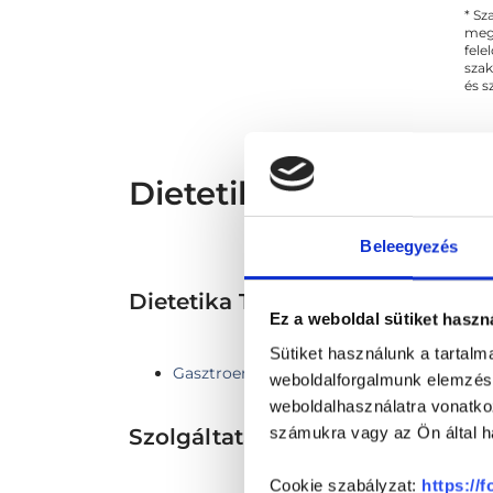
* Sz
megs
fele
szak
és s
Dietetikus - Dietetika
Beleegyezés
Dietetika TERÜLETHEZ KAPC
Ez a weboldal sütiket haszn
Sütiket használunk a tartal
Gasztroenterológia
weboldalforgalmunk elemzésé
weboldalhasználatra vonatko
Szolgáltatások
számukra vagy az Ön által ha
Cookie szabályzat:
https://