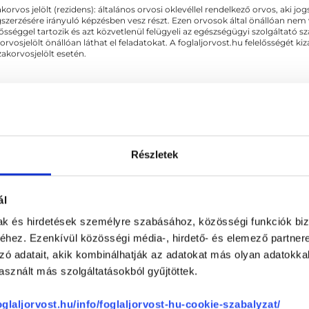
akorvos jelölt (rezidens): általános orvosi oklevéllel rendelkező orvos, aki j
zerzésére irányuló képzésben vesz részt. Ezen orvosok által önállóan nem
lősséggel tartozik és azt közvetlenül felügyeli az egészségügyi szolgáltató s
orvosjelölt önállóan láthat el feladatokat. A foglaljorvost.hu felelősségét 
zakorvosjelölt esetén.
Részletek
SOLÓDÓ SZAKTERÜLETEK
ál
mak és hirdetések személyre szabásához, közösségi funkciók biz
hez. Ezenkívül közösségi média-, hirdető- és elemező partner
zó adatait, akik kombinálhatják az adatokat más olyan adatokka
sznált más szolgáltatásokból gyűjtöttek.
foglaljorvost.hu/info/foglaljorvost-hu-cookie-szabalyzat/