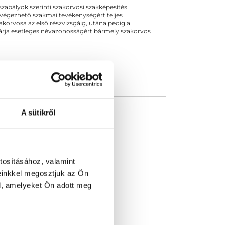
ogszabályok szerinti szakorvosi szakképesítés
 végezhető szakmai tevékenységért teljes
zakorvosa az első részvizsgáig, utána pedig a
kizárja esetleges névazonosságért bármely szakorvos
A sütikről
tosításához, valamint
einkkel megosztjuk az Ön
l, amelyeket Ön adott meg