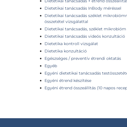
Dietetikai tanácsadás + étrend összeállítá
Dietetikai tanácsadás InBody méréssel
Dietetikai tanácsadás széklet mikrobiómma
összetétel vizsgálattal
Dietetikai tanácsadás, széklet mikrobióm 
Dietetikai tanácsadás videós konzultáció
Dietetika kontroll vizsgálat
Dietetika konzultáció
Egészséges / preventív étrendi oktatás
Egyéb
Egyéni dietetikai tanácsadás testösszetéte
Egyéni étrend készítése
Egyéni étrend összeállítás (10 napos rece