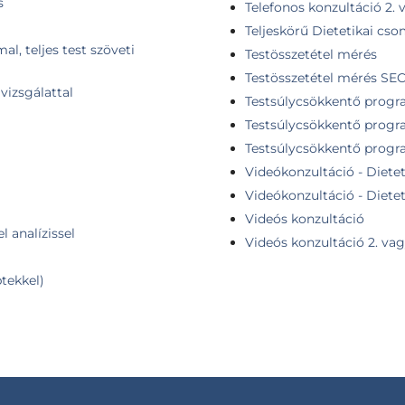
s
Telefonos konzultáció 2.
Teljeskörű Dietetikai cs
l, teljes test szöveti
Testösszetétel mérés
Testösszetétel mérés SE
vizsgálattal
Testsúlycsökkentő progr
Testsúlycsökkentő progr
Testsúlycsökkentő progr
Videókonzultáció - Dietet
Videókonzultáció - Diete
Videós konzultáció
l analízissel
Videós konzultáció 2. va
ptekkel)