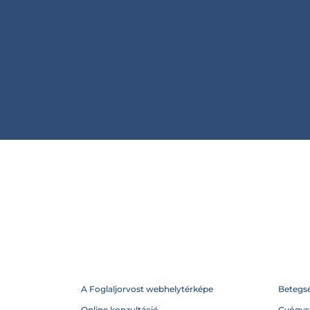
A Foglaljorvost webhelytérképe
Betegs
Online konzultáció
Gyógysz