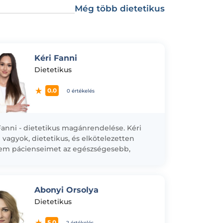
Még több dietetikus
Kéri Fanni
Dietetikus
0.0
0 értékelés
Fanni - dietetikus magánrendelése. Kéri
 vagyok, dietetikus, és elkötelezetten
em pácienseimet az egészségesebb,
ensúlyozottabb életmód kialakításában,
int a különböző betegségekből való
ülésben. Tanulmányaimat...
Abonyi Orsolya
Dietetikus
5.0
2 értékelés