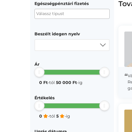
Tov
Egészségpénztári fizetés
Beszélt idegen nyelv
Ár
“
V
Re
0 Ft
-tól
50 000 Ft
-ig
ga
t
Értékelés
f
er
0
-tól
5
-ig
Ugrás dátumra