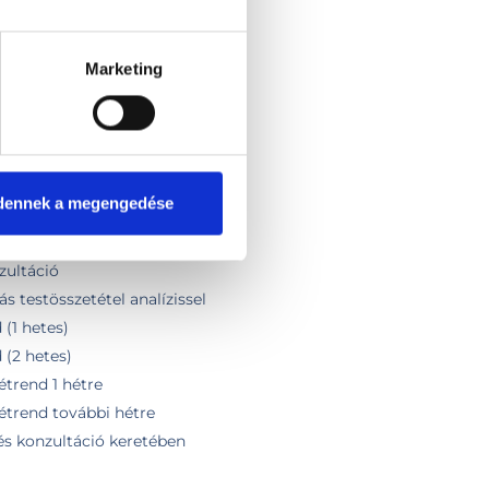
2DM / PCO)
Marketing
rigy)
ó
izsgálat
zsgálat
dennek a megengedése
tékelése
troll
zultáció
s testösszetétel analízissel
(1 hetes)
 (2 hetes)
trend 1 hétre
étrend további hétre
és konzultáció keretében