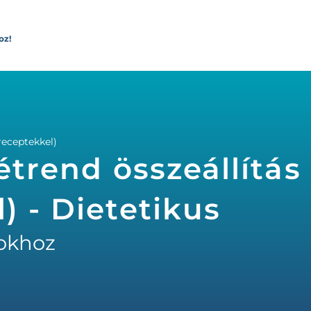
oz!
receptekkel)
étrend összeállítás 
) - Dietetikus
okhoz