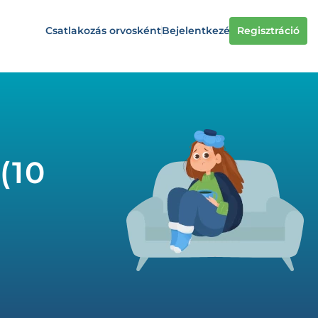
Csatlakozás orvosként
Bejelentkezés
Regisztráció
(10