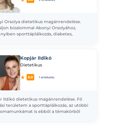
i Orsolya dietetikus magánrendelése.
ljon bizalommal Abonyi Orsolyához,
yiben sporttáplálkozás, diabetes,
inrezisztencia, vagy táplálékallergia miatt
tikusra lenne szüksége!
Kopjár Ildikó
Dietetikus
5.0
1 értékelés
r Ildikó dietetikus magánrendelése. Fő
ási területem a sporttáplálkozás, az utóbbi
lomamunkámat is ebből a témakörből
. Ma már nyilvánvaló, hogy a táplálkozás