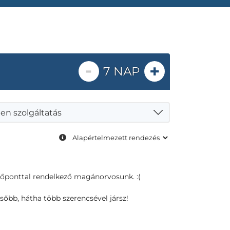
-
+
7 NAP
en szolgáltatás
dőponttal rendelkező magánorvosunk. :(
sőbb, hátha több szerencsével jársz!