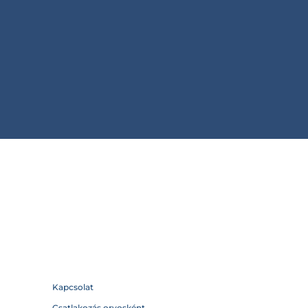
Kapcsolat
Csatlakozás orvosként