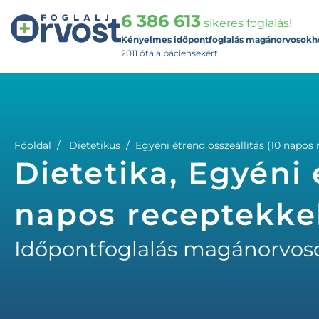
6 386 613
sikeres foglalás!
Kényelmes időpontfoglalás magánorvosokh
2011 óta a páciensekért
Főoldal
Dietetikus
Egyéni étrend összeállítás (10 napos 
Dietetika, Egyéni 
napos receptekkel
Időpontfoglalás magánorvos