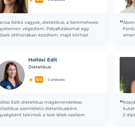
“
rcsa Ildikó vagyok, dietetikus, a Semmelweis
Abony
gyetemen végeztem. Pályafutásomat egy
Fordu
dősek otthonában kezdtem, majd kórházi
amenn
rnyezetben folytattam, ahol azóta is
inzul
olgozom. A mindennapi munkám során...
diete
Hollósi Edit
Dietetikus
0.0
0 értékelés
“
llósi Edit dietetikus magánrendelése.
Kopjá
lisztikus szemléletű dietetikusként
kutat
ységként tekintek a test-lélek-szellem
2 dip
űködésére, ezért ezen szemlélet alapján
írtam
zeretnék segíteni a hozzám fordulóknak a
és...
billent egyensúlyi állapotból...