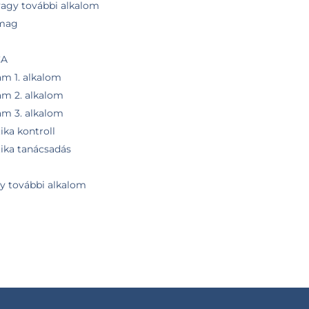
 vagy további alkalom
omag
CA
am 1. alkalom
am 2. alkalom
am 3. alkalom
ika kontroll
tika tanácsadás
gy további alkalom