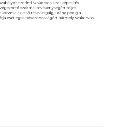
ogszabályok szerinti szakorvosi szakképesítés
 végezhető szakmai tevékenységért teljes
zakorvosa az első részvizsgáig, utána pedig a
kizárja esetleges névazonosságért bármely szakorvos