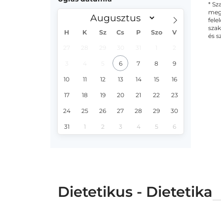
* Sz
megs
fele
szak
H
K
Sz
Cs
P
Szo
V
és s
27
28
29
30
31
1
2
3
4
5
6
7
8
9
10
11
12
13
14
15
16
17
18
19
20
21
22
23
24
25
26
27
28
29
30
31
1
2
3
4
5
6
Dietetikus - Dietetika