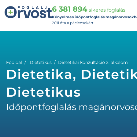
6 381 894
sikeres foglalás!
Kényelmes időpontfoglalás magánorvosokh
2011 óta a páciensekért
Főoldal
Dietetikus
Dietetikai konzultáció 2. alkalom
Dietetika, Dieteti
Dietetikus
Időpontfoglalás magánorvos