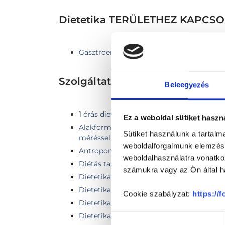
Dietetika TERÜLETHEZ KAPC
Gasztroenterológia
Szolgáltatások
Beleegyezés
1 órás dietetikai tanácsadás testösszetét
Ez a weboldal sütiket haszn
Alakformálás konzultáció dietetikai tanác
Sütiket használunk a tartal
méréssel
weboldalforgalmunk elemzésé
Antropometriai mérés és elemzés
weboldalhasználatra vonatko
Diétás tanácsadás
számukra vagy az Ön által ha
Dietetika
Dietetikai 45 perces kontroll + SECA
Cookie szabályzat:
https://
Dietetikai gondozás
Dietetikai gondozás videós konzultáció
Hozzájárulás