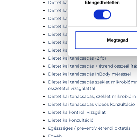
Dietetikai kontroll
Elengedhetetlen
kiválasztása
Dietetikai konzultáció 1. alkalom
Dietetikai konzultáció (1. vagy 2. alkalom)
Dietetikai konzultáció 2. alkalom
Dietetikai konzultáció (3. vagy további a
Megtagad
Dietetikai konzultáció, étrend összeállítá
Dietetikai tanácsadás
Dietetikai tanácsadás (2 fő)
Dietetikai tanácsadás + étrend összeállítá
Dietetikai tanácsadás InBody méréssel
Dietetikai tanácsadás széklet mikrobiómma
összetétel vizsgálattal
Dietetikai tanácsadás, széklet mikrobióm 
Dietetikai tanácsadás videós konzultáció
Dietetika kontroll vizsgálat
Dietetika konzultáció
Egészséges / preventív étrendi oktatás
Egyéb