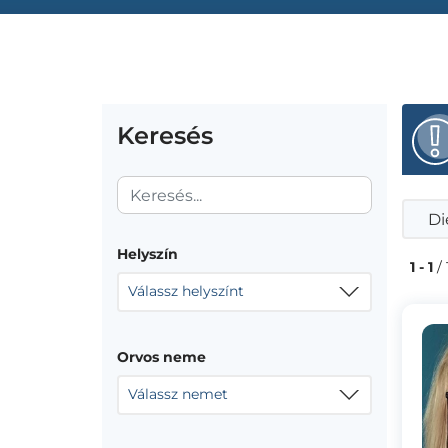
Keresés
Di
Helyszín
1 - 1
/ 
Válassz helyszínt
Orvos neme
Válassz nemet