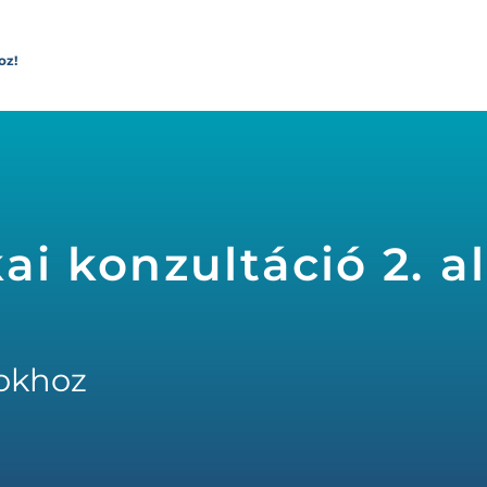
oz!
kai konzultáció 2. a
okhoz