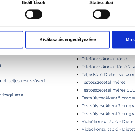
Beállítások
Statisztikai
Onkológiai dietetikai kon
Páros dietetikai tanácsadá
Személyre szabott étrend 
Személyre szabott étrend
lkalom)
Személyre szabott mintaé
Kiválasztás engedélyezése
Min
s, InBody testösszetétel mérés
Személyre szabott minta
Táplálkozási napló elemz
Telefonos konzultáció
s
Telefonos konzultáció 2.
Teljeskörű Dietetikai cs
l, teljes test szöveti
Testösszetétel mérés
Testösszetétel mérés SE
vizsgálattal
Testsúlycsökkentő progr
Testsúlycsökkentő progr
Testsúlycsökkentő progr
Videókonzultáció - Dietet
Videókonzultáció - Diete