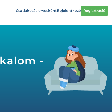
Csatlakozás orvosként
Bejelentkezés
Regisztráció
lkalom -