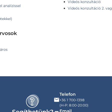
Videós konzultáció
l analízissel
Videós konzultáció 2. va
ptekkel)
orvosok
város
Telefon
+36 1 700-1398
(H-P: 8:00-20:00)
Segíthetünk?
Email