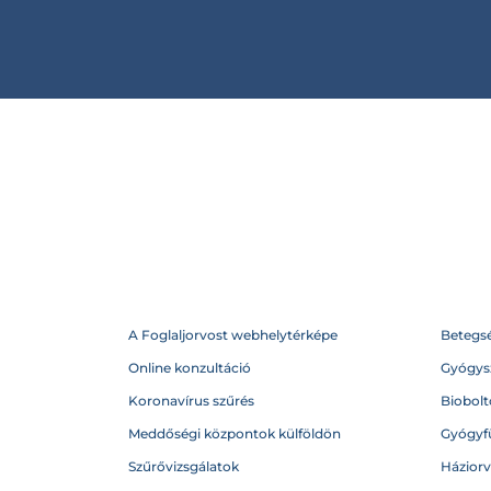
A Foglaljorvost webhelytérképe
Betegs
Online konzultáció
Gyógysz
Koronavírus szűrés
Biobolto
Meddőségi központok külföldön
Gyógyf
Szűrővizsgálatok
Házior