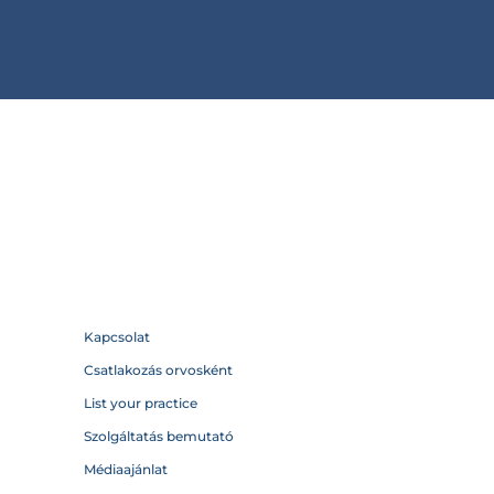
Kapcsolat
Csatlakozás orvosként
List your practice
Szolgáltatás bemutató
Médiaajánlat