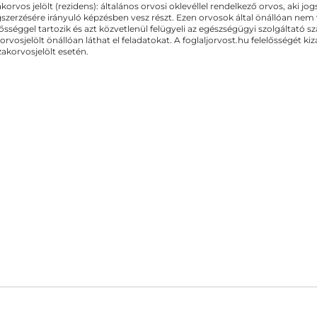
akorvos jelölt (rezidens): általános orvosi oklevéllel rendelkező orvos, aki j
zerzésére irányuló képzésben vesz részt. Ezen orvosok által önállóan nem
lősséggel tartozik és azt közvetlenül felügyeli az egészségügyi szolgáltató s
orvosjelölt önállóan láthat el feladatokat. A foglaljorvost.hu felelősségét 
zakorvosjelölt esetén.