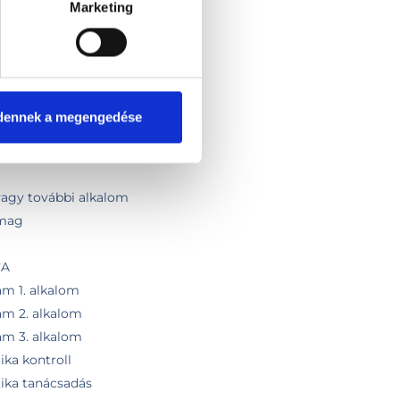
Marketing
zultáció
s testösszetétel analízissel
(1 hetes)
 (2 hetes)
trend 1 hétre
dennek a megengedése
étrend további hétre
és konzultáció keretében
 vagy további alkalom
omag
CA
am 1. alkalom
am 2. alkalom
am 3. alkalom
ika kontroll
tika tanácsadás