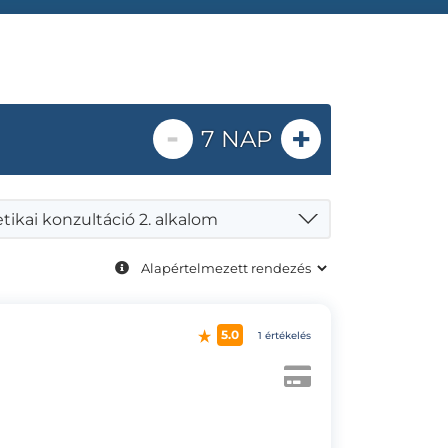
-
+
7 NAP
tikai konzultáció 2. alkalom
5.0
1 értékelés