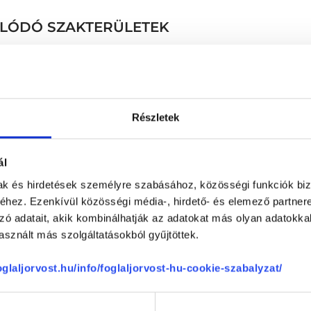
SOLÓDÓ SZAKTERÜLETEK
Részletek
el méréssel SECA
Ellenőrző vizsgálat
ál
sadással és testösszetétel
Első konzultáció (IR / T
mak és hirdetések személyre szabásához, közösségi funkciók biz
Első konzultáció (pajzsmi
hez. Ezenkívül közösségi média-, hirdető- és elemező partner
Első tanácsadás
zó adatait, akik kombinálhatják az adatokat más olyan adatokka
IBS dietetikai konzultáci
sznált más szolgáltatásokból gyűjtöttek.
I. konzultáció + kontrollv
Konzultáció, általános vi
foglaljorvost.hu/info/foglaljorvost-hu-cookie-szabalyzat/
Mikrobióm vizsgálat kiér
Onkológiai dietetikai kon