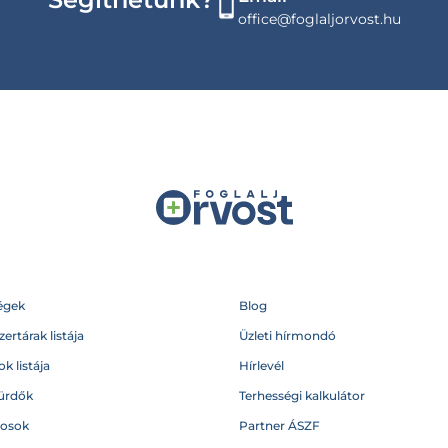
office@foglaljorvost.hu
égek
Blog
ertárak listája
Üzleti hírmondó
k listája
Hírlevél
ürdők
Terhességi kalkulátor
vosok
Partner ÁSZF