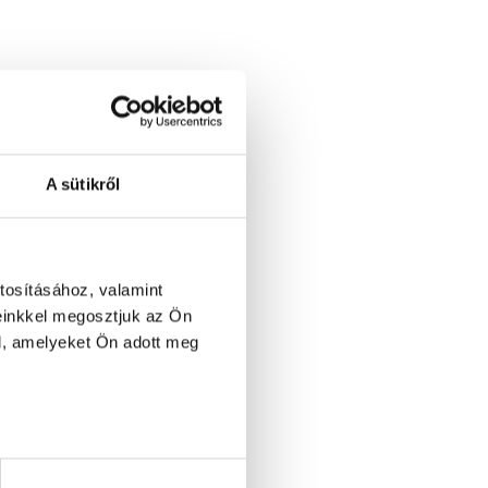
A sütikről
2DM / PCO)
tosításához, valamint
rigy)
einkkel megosztjuk az Ön
l, amelyeket Ön adott meg
ó
izsgálat
zsgálat
tékelése
troll