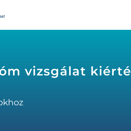
oz!
ióm vizsgálat kiért
okhoz