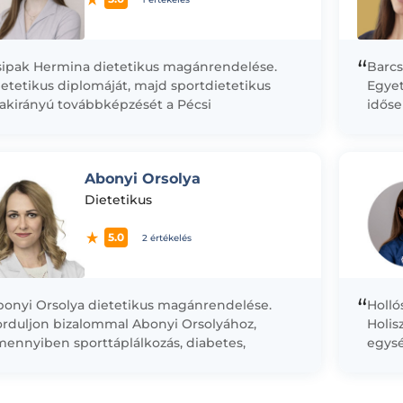
“
sipak Hermina dietetikus magánrendelése.
Barcs
etetikus diplomáját, majd sportdietetikus
Egye
zakirányú továbbképzését a Pécsi
időse
udományegyetem Egészségtudományi Karán
körny
erezte. Tanulmányai során arra törekedett,
dolgo
gy ne csak azt értse...
Abonyi Orsolya
Dietetikus
5.0
2 értékelés
“
bonyi Orsolya dietetikus magánrendelése.
Holló
orduljon bizalommal Abonyi Orsolyához,
Holis
mennyiben sporttáplálkozás, diabetes,
egysé
zulinrezisztencia, vagy táplálékallergia miatt
működ
etetikusra lenne szüksége!
szere
kibill