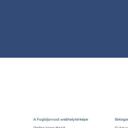
A Foglaljorvost webhelytérképe
Betegs
Online konzultáció
Gyógysz