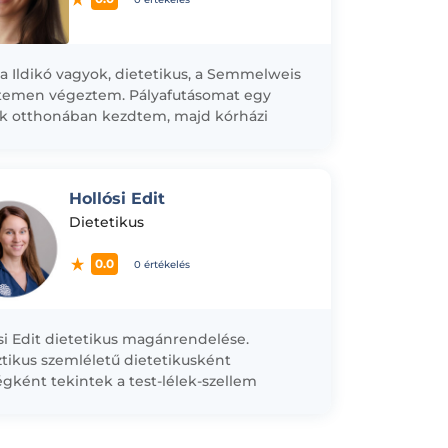
a Ildikó vagyok, dietetikus, a Semmelweis
temen végeztem. Pályafutásomat egy
k otthonában kezdtem, majd kórházi
ezetben folytattam, ahol azóta is
zom. A mindennapi munkám során...
Hollósi Edit
Dietetikus
0.0
0 értékelés
si Edit dietetikus magánrendelése.
ztikus szemléletű dietetikusként
gként tekintek a test-lélek-szellem
ésére, ezért ezen szemlélet alapján
tnék segíteni a hozzám fordulóknak a
ent egyensúlyi állapotból...