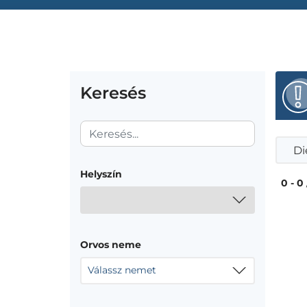
Keresés
Di
Helyszín
0 - 0
Orvos neme
Válassz nemet