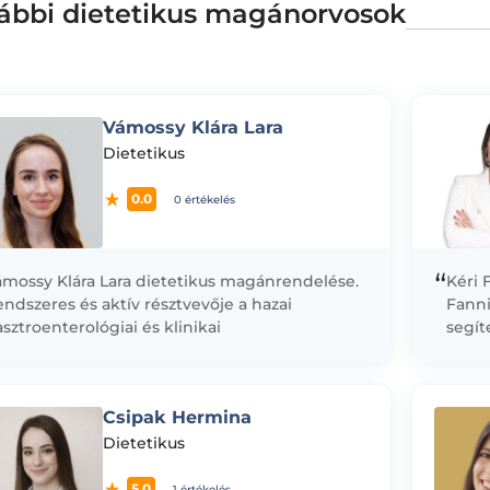
ábbi dietetikus magánorvosok
Vámossy Klára Lara
Dietetikus
0.0
0 értékelés
“
ámossy Klára Lara dietetikus magánrendelése.
Kéri 
ndszeres és aktív résztvevője a hazai
Fanni
sztroenterológiai és klinikai
segít
áplálkozástudományi konferenciáknak, ahol
kiegy
olyamatosan ismerteti szakmai munkájának
valam
edményeit. Szakterületei közé tartozik...
felép
Csipak Hermina
Dietetikus
5.0
1 értékelés