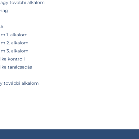
 vagy további alkalom
omag
CA
am 1. alkalom
am 2. alkalom
am 3. alkalom
ika kontroll
tika tanácsadás
gy további alkalom