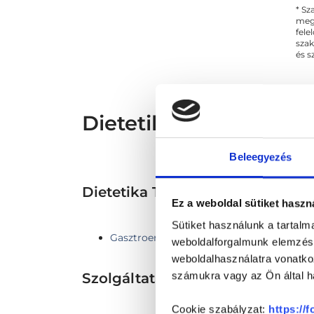
* Sz
megs
fele
szak
és s
Dietetikus - Dietetika
Beleegyezés
Dietetika TERÜLETHEZ KAPC
Ez a weboldal sütiket haszn
Sütiket használunk a tartal
Gasztroenterológia
weboldalforgalmunk elemzésé
weboldalhasználatra vonatko
Szolgáltatások
számukra vagy az Ön által ha
Cookie szabályzat:
https://