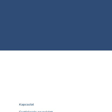
Kapcsolat
Csatlakozás orvosként