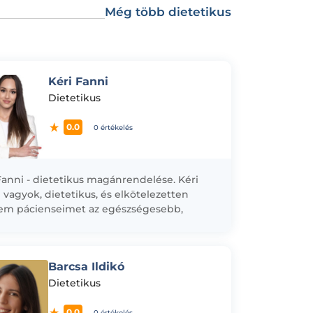
Még több dietetikus
Kéri Fanni
Dietetikus
0.0
0 értékelés
Fanni - dietetikus magánrendelése. Kéri
 vagyok, dietetikus, és elkötelezetten
em pácienseimet az egészségesebb,
ensúlyozottabb életmód kialakításában,
int a különböző betegségekből való
ülésben. Tanulmányaimat...
Barcsa Ildikó
Dietetikus
0.0
0 értékelés