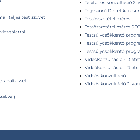
s
Telefonos konzultáció 2.
Teljeskörű Dietetikai cs
l, teljes test szöveti
Testösszetétel mérés
Testösszetétel mérés SE
vizsgálattal
Testsúlycsökkentő progr
Testsúlycsökkentő progr
Testsúlycsökkentő progr
Videókonzultáció - Dietet
Videókonzultáció - Diete
Videós konzultáció
l analízissel
Videós konzultáció 2. va
ptekkel)