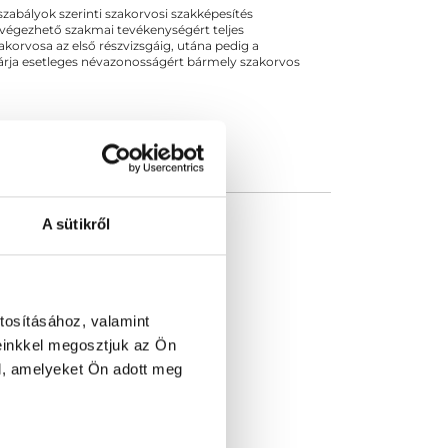
ogszabályok szerinti szakorvosi szakképesítés
 végezhető szakmai tevékenységért teljes
zakorvosa az első részvizsgáig, utána pedig a
kizárja esetleges névazonosságért bármely szakorvos
A sütikről
tosításához, valamint
einkkel megosztjuk az Ön
l, amelyeket Ön adott meg