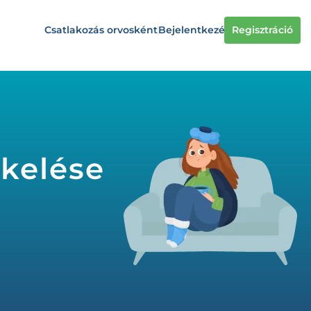
Csatlakozás orvosként
Bejelentkezés
Regisztráció
ékelése