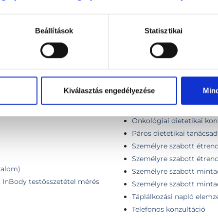
el méréssel SECA
Ellenőrző vizsgálat
sadással és testösszetétel
Első konzultáció (IR / T
Beállítások
Statisztikai
Első konzultáció (pajzsmi
Első tanácsadás
IBS dietetikai konzultáci
I. konzultáció + kontrollv
Konzultáció, általános vi
Kiválasztás engedélyezése
Min
Mikrobióm vizsgálat kiér
Onkológiai dietetikai kon
Onkológiai dietetikai kon
Páros dietetikai tanácsadá
Személyre szabott étrend 
Személyre szabott étrend
lkalom)
Személyre szabott mintaé
s, InBody testösszetétel mérés
Személyre szabott minta
Táplálkozási napló elemz
Telefonos konzultáció