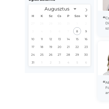
H
K
Sz
Cs
P
Szo
V
“
C
Di
27
28
29
30
31
1
2
s
3
4
5
6
7
8
9
T
sz
10
11
12
13
14
15
16
ho
17
18
19
20
21
22
23
24
25
26
27
28
29
30
31
1
2
3
4
5
6
“
A
F
a
in
di