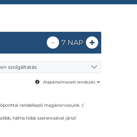
-
+
7 NAP
en szolgáltatás
dőponttal rendelkező magánorvosunk. :(
sőbb, hátha több szerencsével jársz!