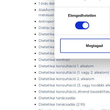
1 órás dietetikai tanácsadás testösszetét
Alakformálás konzultáció dietetikai tanác
Hozzájárulás
méréssel
Elengedhetetlen
kiválasztása
Antropometriai mérés és elemzés
Diétás tanácsadás
Dietetika
Dietetikai 45 perces kontroll + SECA
Megtagad
Dietetikai gondozás
Dietetikai gondozás videós konzultáció
Dietetikai kontroll
Dietetikai konzultáció 1. alkalom
Dietetikai konzultáció (1. vagy 2. alkalom)
Dietetikai konzultáció 2. alkalom
Dietetikai konzultáció (3. vagy további a
Dietetikai konzultáció, étrend összeállítá
Dietetikai tanácsadás
Dietetikai tanácsadás (2 fő)