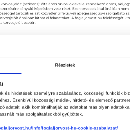
akorvos jelölt (rezidens): általános orvosi oklevéllel rendelkező orvos, aki j
zerzésére irányuló képzésben vesz részt. Ezen orvosok által önállóan nem
lősséggel tartozik és azt közvetlenül felügyeli az egészségügyi szolgáltató s
orvosjelölt önállóan láthat el feladatokat. A foglaljorvost.hu felelősségét 
zakorvosjelölt esetén.
Részletek
SOLÓDÓ SZAKTERÜLETEK
ál
mak és hirdetések személyre szabásához, közösségi funkciók biz
hez. Ezenkívül közösségi média-, hirdető- és elemező partner
zó adatait, akik kombinálhatják az adatokat más olyan adatokka
sznált más szolgáltatásokból gyűjtöttek.
foglaljorvost.hu/info/foglaljorvost-hu-cookie-szabalyzat/