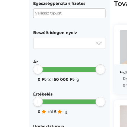
Tov
Egészségpénztári fizetés
Beszélt idegen nyelv
Ár
“
V
Re
0 Ft
-tól
50 000 Ft
-ig
ga
t
Értékelés
f
er
0
-tól
5
-ig
Ugrás dátumra