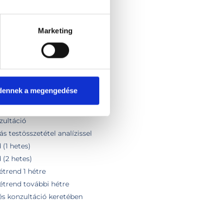
2DM / PCO)
Marketing
rigy)
ó
izsgálat
zsgálat
dennek a megengedése
tékelése
troll
zultáció
s testösszetétel analízissel
(1 hetes)
 (2 hetes)
trend 1 hétre
étrend további hétre
és konzultáció keretében