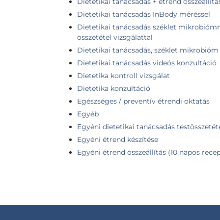
Dietetikai tanácsadás + étrend összeállítá
Dietetikai tanácsadás InBody méréssel
Dietetikai tanácsadás széklet mikrobiómma
összetétel vizsgálattal
Dietetikai tanácsadás, széklet mikrobióm 
Dietetikai tanácsadás videós konzultáció
Dietetika kontroll vizsgálat
Dietetika konzultáció
Egészséges / preventív étrendi oktatás
Egyéb
Egyéni dietetikai tanácsadás testösszetéte
Egyéni étrend készítése
Egyéni étrend összeállítás (10 napos rece