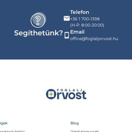
Telefon
+36 1 700-1398
(H-P: 8:00-20:00)
Segíthetünk?
Email
office@foglaljorvost.hu
égek
Blog
ertárak listája
Üzleti hírmondó