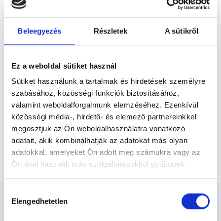
Előző
egészséges táplálkozás útját. Sokoldalú
szakember: Dietetikusként, minőségügyi
és...
Beleegyezés
Részletek
A sütikről
* Szakorvos jelölt (rezidens): általános orvosi oklevéllel rendelkező
orvos, aki jogszabályok szerinti szakorvosi szakképesítés
megszerzésére irányuló képzésben vesz részt. Ezen orvosok által
önállóan nem végezhető szakmai tevékenységért teljes
Ez a weboldal sütiket használ
felelősséggel tartozik és azt közvetlenül felügyeli az egészségügyi
szolgáltató szakorvosa az első részvizsgáig, utána pedig a
Sütiket használunk a tartalmak és hirdetések személyre
szakorvosjelölt önállóan láthat el feladatokat. A foglaljorvost.hu
felelősségét kizárja esetleges névazonosságért bármely szakorvos
szabásához, közösségi funkciók biztosításához,
és szakorvosjelölt esetén.
valamint weboldalforgalmunk elemzéséhez. Ezenkívül
közösségi média-, hirdető- és elemező partnereinkkel
megosztjuk az Ön weboldalhasználatra vonatkozó
Főoldal
Dietetikus
adatait, akik kombinálhatják az adatokat más olyan
adatokkal, amelyeket Ön adott meg számukra vagy az
Személyre szabott mintaétrend 1 hétre
Ön által használt más szolgáltatásokból gyűjtöttek.
Cookie
Hozzájárulás
szabályzat:
https://foglaljorvost.hu/info/foglaljorvost-
Elengedhetetlen
kiválasztása
hu-cookie-szabalyzat/