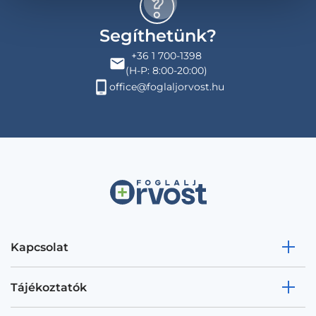
Segíthetünk?
+36 1 700-1398
(H-P: 8:00-20:00)
office@foglaljorvost.hu
Kapcsolat
Tájékoztatók