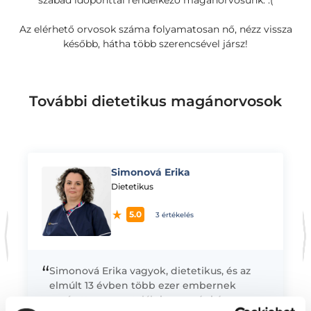
szabad időponttal rendelkező magánorvosunk. :(
Az elérhető orvosok száma folyamatosan nő, nézz vissza
később, hátha több szerencsével jársz!
További dietetikus magánorvosok
Simonová Erika
K
Dietetikus
5.0
3 értékelés
“
Simonová Erika vagyok, dietetikus, és az
elmúlt 13 évben több ezer embernek
segítettem megtalálni az egyéni és