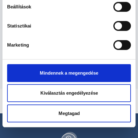
Beállítások
Dietetikus - Dietetika
Statisztikai
Dietetika TERÜLETHEZ KAPCSOLÓDÓ
SZAKTERÜLETEK
Marketing
Szolgáltatások
Mindennek a megengedése
Kiválasztás engedélyezése
Megtagad