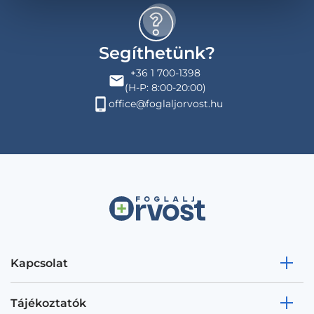
Segíthetünk?
+36 1 700-1398
(H-P: 8:00-20:00)
office@foglaljorvost.hu
Kapcsolat
Tájékoztatók