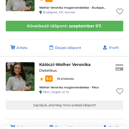
Wolher Veronika magánrendelése - Budapest XIII. kerület
Budapest, XIII. kerület
Következő időpont:
szeptember 07.
Árlista
Összes időpont
Profil
Kálóczi-Wolher Veronika
Dietetikus
5.0
18 értékelés
Wolher Veronika magánrendelése - Pécs
Pécs, Szigeti út 12.
Sajnáljuk, jelenleg nincs szabad időpont!
Árlista
Összes időpont
Profil