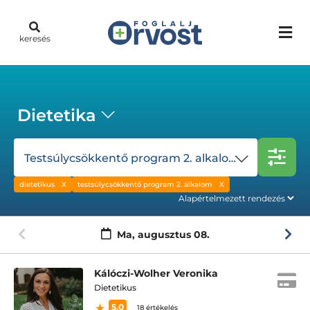
keresés
Dietetika
Testsúlycsökkentő program 2. alkalom
dietetikus
testsúlycsökkentő program 2. alkalom
Ma,
augusztus 08.
Kálóczi-Wolher Veronika
Dietetikus
5.0
18 értékelés