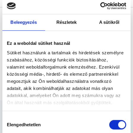
* Szakorvos jelölt (rezidens): általános orvosi oklevéllel rendelkező
orvos, aki jogszabályok szerinti szakorvosi szakképesítés
Beleegyezés
Részletek
A sütikről
megszerzésére irányuló képzésben vesz részt. Ezen orvosok által
önállóan nem végezhető szakmai tevékenységért teljes
felelősséggel tartozik és azt közvetlenül felügyeli az egészségügyi
szolgáltató szakorvosa az első részvizsgáig, utána pedig a
szakorvosjelölt önállóan láthat el feladatokat. A foglaljorvost.hu
Ez a weboldal sütiket használ
felelősségét kizárja esetleges névazonosságért bármely szakorvos
és szakorvosjelölt esetén.
Sütiket használunk a tartalmak és hirdetések személyre
szabásához, közösségi funkciók biztosításához,
valamint weboldalforgalmunk elemzéséhez. Ezenkívül
Főoldal
Dietetikus
közösségi média-, hirdető- és elemező partnereinkkel
megosztjuk az Ön weboldalhasználatra vonatkozó
Testsúlycsökkentő program 2. alkalom
adatait, akik kombinálhatják az adatokat más olyan
adatokkal, amelyeket Ön adott meg számukra vagy az
Ön által használt más szolgáltatásokból gyűjtöttek.
Cookie
Hozzájárulás
szabályzat:
https://foglaljorvost.hu/info/foglaljorvost-
Elengedhetetlen
kiválasztása
hu-cookie-szabalyzat/