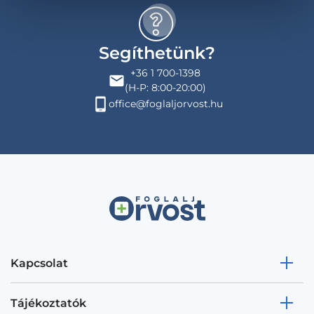
Segíthetünk?
+36 1 700-1398
(H-P: 8:00-20:00)
office@foglaljorvost.hu
Kapcsolat
Tájékoztatók