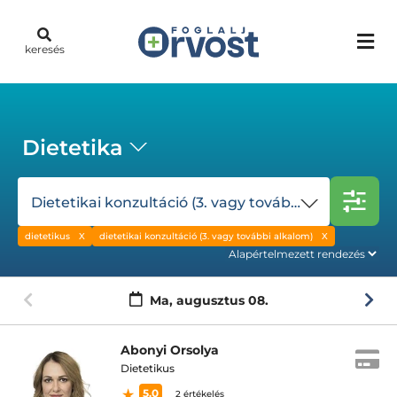
keresés
Dietetika
Dietetikai konzultáció (3. vagy további alkalom)
dietetikus
dietetikai konzultáció (3. vagy további alkalom)
Ma,
augusztus 08.
Abonyi Orsolya
Dietetikus
5.0
2 értékelés