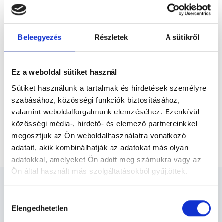
* Szakorvos jelölt (rezidens): általános orvosi oklevéllel rendelkező
orvos, aki jogszabályok szerinti szakorvosi szakképesítés
Beleegyezés
Részletek
A sütikről
megszerzésére irányuló képzésben vesz részt. Ezen orvosok által
önállóan nem végezhető szakmai tevékenységért teljes
felelősséggel tartozik és azt közvetlenül felügyeli az egészségügyi
szolgáltató szakorvosa az első részvizsgáig, utána pedig a
szakorvosjelölt önállóan láthat el feladatokat. A foglaljorvost.hu
Ez a weboldal sütiket használ
felelősségét kizárja esetleges névazonosságért bármely szakorvos
és szakorvosjelölt esetén.
Sütiket használunk a tartalmak és hirdetések személyre
szabásához, közösségi funkciók biztosításához,
valamint weboldalforgalmunk elemzéséhez. Ezenkívül
Főoldal
Dietetikus
közösségi média-, hirdető- és elemező partnereinkkel
megosztjuk az Ön weboldalhasználatra vonatkozó
Dietetikai konzultáció (3. vagy további alkalom)
adatait, akik kombinálhatják az adatokat más olyan
adatokkal, amelyeket Ön adott meg számukra vagy az
Ön által használt más szolgáltatásokból gyűjtöttek.
Cookie
Hozzájárulás
szabályzat:
https://foglaljorvost.hu/info/foglaljorvost-
Elengedhetetlen
kiválasztása
hu-cookie-szabalyzat/