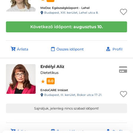
MeDoc Egészségközpont - Lehel
Budapest, XIII. kerület, Lehel utca 8.
Következő időpont:
augusztus 10.
Árlista
Összes időpont
Profil
Erdélyi Alíz
Dietetikus
0.0
EndoCARE Intézet
Budapest, III. kerület, Bokor utca 17-21.
Sajnáljuk, jelenleg nincs szabad időpont!
Árlista
Összes időpont
Profil