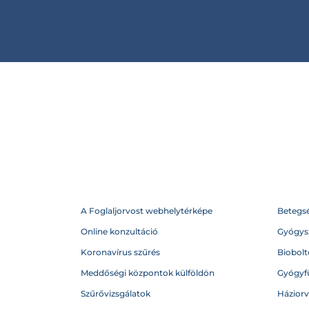
A Foglaljorvost webhelytérképe
Betegs
Online konzultáció
Gyógysz
Koronavírus szűrés
Biobolto
Meddőségi központok külföldön
Gyógyf
Szűrővizsgálatok
Házior