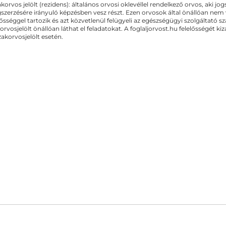
akorvos jelölt (rezidens): általános orvosi oklevéllel rendelkező orvos, aki j
zerzésére irányuló képzésben vesz részt. Ezen orvosok által önállóan nem
lősséggel tartozik és azt közvetlenül felügyeli az egészségügyi szolgáltató s
orvosjelölt önállóan láthat el feladatokat. A foglaljorvost.hu felelősségét 
zakorvosjelölt esetén.