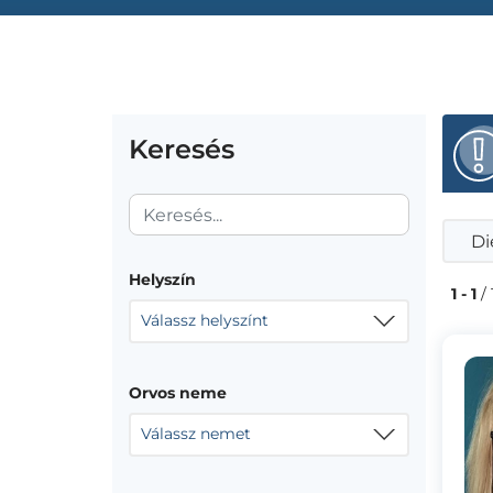
Keresés
Di
Helyszín
1 - 1
/ 
Válassz helyszínt
Orvos neme
Válassz nemet