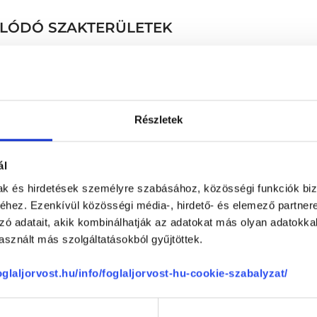
SOLÓDÓ SZAKTERÜLETEK
Részletek
el méréssel SECA
Ellenőrző vizsgálat
ál
sadással és testösszetétel
Első konzultáció (IR / T
mak és hirdetések személyre szabásához, közösségi funkciók biz
Első konzultáció (pajzsmi
hez. Ezenkívül közösségi média-, hirdető- és elemező partner
Első tanácsadás
zó adatait, akik kombinálhatják az adatokat más olyan adatokka
IBS dietetikai konzultáci
sznált más szolgáltatásokból gyűjtöttek.
I. konzultáció + kontrollv
Konzultáció, általános vi
foglaljorvost.hu/info/foglaljorvost-hu-cookie-szabalyzat/
Mikrobióm vizsgálat kiér
Onkológiai dietetikai kon