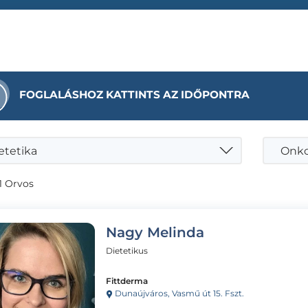
FOGLALÁSHOZ KATTINTS AZ IDŐPONTRA
etetika
Onkol
1 Orvos
Nagy Melinda
Dietetikus
Fittderma
Dunaújváros, Vasmű út 15. Fszt.