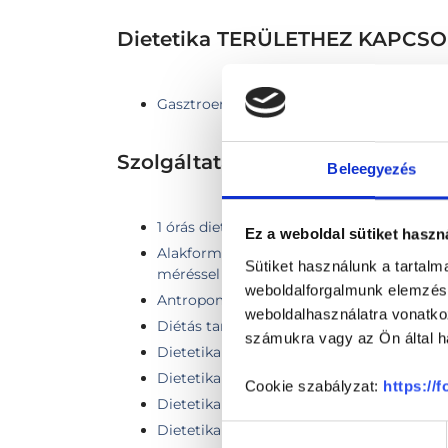
Dietetika TERÜLETHEZ KAPC
Gasztroenterológia
Szolgáltatások
Beleegyezés
1 órás dietetikai tanácsadás testösszetét
Ez a weboldal sütiket haszn
Alakformálás konzultáció dietetikai tanác
Sütiket használunk a tartal
méréssel
weboldalforgalmunk elemzésé
Antropometriai mérés és elemzés
weboldalhasználatra vonatko
Diétás tanácsadás
számukra vagy az Ön által ha
Dietetika
Dietetikai 45 perces kontroll + SECA
Cookie szabályzat:
https://
Dietetikai gondozás
Dietetikai gondozás videós konzultáció
Hozzájárulás