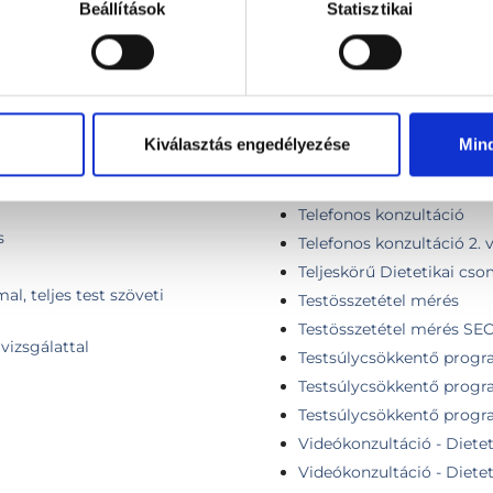
Beállítások
Statisztikai
Onkológiai dietetikai kon
Páros dietetikai tanácsadá
Személyre szabott étrend 
Személyre szabott étrend
lkalom)
Személyre szabott mintaé
Kiválasztás engedélyezése
Min
s, InBody testösszetétel mérés
Személyre szabott minta
Táplálkozási napló elemz
Telefonos konzultáció
s
Telefonos konzultáció 2.
Teljeskörű Dietetikai cs
l, teljes test szöveti
Testösszetétel mérés
Testösszetétel mérés SE
vizsgálattal
Testsúlycsökkentő progr
Testsúlycsökkentő progr
Testsúlycsökkentő progr
Videókonzultáció - Dietet
Videókonzultáció - Diete