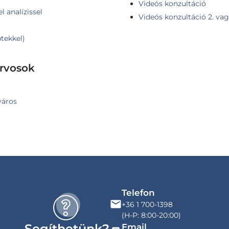
Videós konzultáció
l analízissel
Videós konzultáció 2. va
ptekkel)
orvosok
város
Telefon
+36 1 700-1398
(H-P: 8:00-20:00)
Segíthetünk?
Email