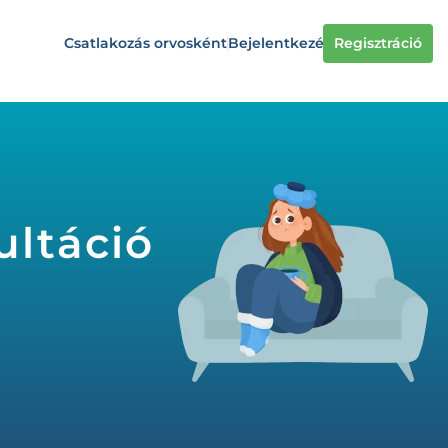
Csatlakozás orvosként
Bejelentkezés
Regisztráció
ultáció