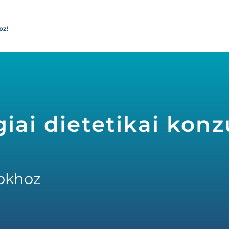
oz!
iai dietetikai konz
okhoz