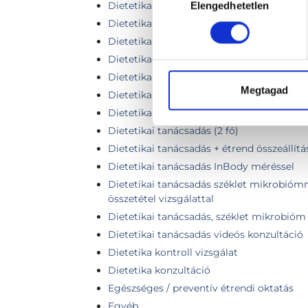
Dietetikai kontroll
Elengedhetetlen
kiválasztása
Dietetikai konzultáció 1. alkalom
Dietetikai konzultáció (1. vagy 2. alkalom)
Dietetikai konzultáció 2. alkalom
Dietetikai konzultáció (3. vagy további a
Megtagad
Dietetikai konzultáció, étrend összeállítá
Dietetikai tanácsadás
Dietetikai tanácsadás (2 fő)
Dietetikai tanácsadás + étrend összeállítá
Dietetikai tanácsadás InBody méréssel
Dietetikai tanácsadás széklet mikrobiómma
összetétel vizsgálattal
Dietetikai tanácsadás, széklet mikrobióm 
Dietetikai tanácsadás videós konzultáció
Dietetika kontroll vizsgálat
Dietetika konzultáció
Egészséges / preventív étrendi oktatás
Egyéb