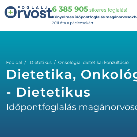
6 385 905
sikeres foglalás!
Kényelmes időpontfoglalás magánorvosokh
2011 óta a páciensekért
Főoldal
Dietetikus
Onkológiai dietetikai konzultáció
Dietetika, Onkológ
- Dietetikus
Időpontfoglalás magánorvos