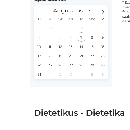
* Sz
megs
fele
szak
H
K
Sz
Cs
P
Szo
V
és s
27
28
29
30
31
1
2
3
4
5
6
7
8
9
10
11
12
13
14
15
16
17
18
19
20
21
22
23
24
25
26
27
28
29
30
31
1
2
3
4
5
6
Dietetikus - Dietetika