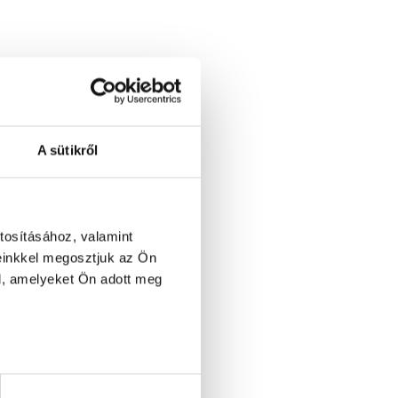
A sütikről
2DM / PCO)
tosításához, valamint
rigy)
einkkel megosztjuk az Ön
l, amelyeket Ön adott meg
ó
izsgálat
zsgálat
tékelése
troll