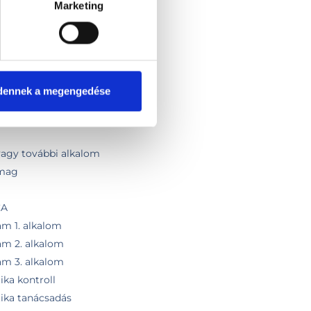
Marketing
zultáció
s testösszetétel analízissel
(1 hetes)
 (2 hetes)
trend 1 hétre
dennek a megengedése
étrend további hétre
és konzultáció keretében
 vagy további alkalom
omag
CA
am 1. alkalom
am 2. alkalom
am 3. alkalom
ika kontroll
tika tanácsadás