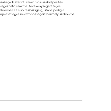
ogszabályok szerinti szakorvosi szakképesítés
 végezhető szakmai tevékenységért teljes
zakorvosa az első részvizsgáig, utána pedig a
kizárja esetleges névazonosságért bármely szakorvos