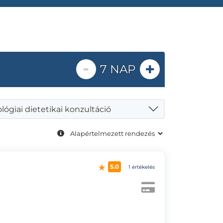
-
+
7 NAP
ógiai dietetikai konzultáció
5.0
1 értékelés