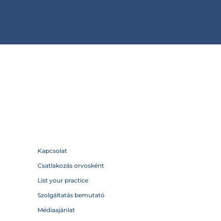
Kapcsolat
Csatlakozás orvosként
List your practice
Szolgáltatás bemutató
Médiaajánlat