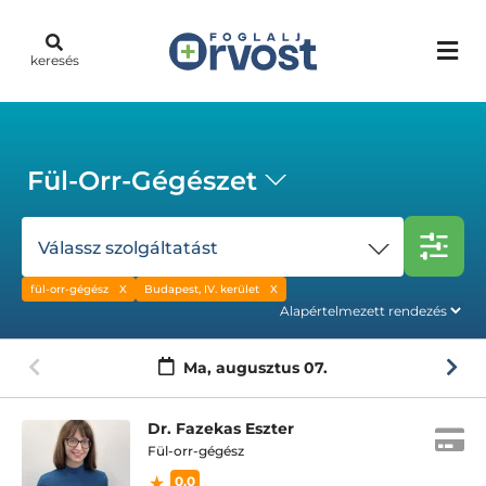
keresés
Fül-Orr-Gégészet
Válassz szolgáltatást
fül-orr-gégész
Budapest, IV. kerület
Ma,
augusztus 07.
Dr. Fazekas Eszter
Fül-orr-gégész
0.0