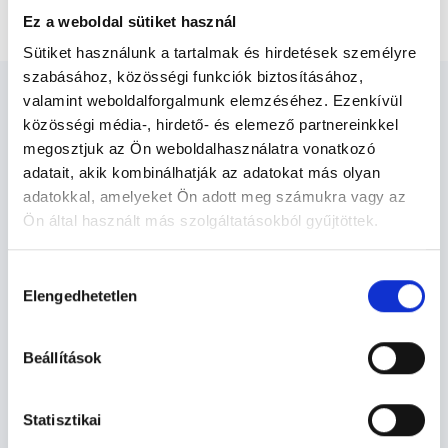
Fül-orr-gégész Budapest, IV. kerület
Ez a weboldal sütiket használ
Sütiket használunk a tartalmak és hirdetések személyre
szabásához, közösségi funkciók biztosításához,
valamint weboldalforgalmunk elemzéséhez. Ezenkívül
közösségi média-, hirdető- és elemező partnereinkkel
megosztjuk az Ön weboldalhasználatra vonatkozó
adatait, akik kombinálhatják az adatokat más olyan
Fül-orr-gégész Budapest, IV.
adatokkal, amelyeket Ön adott meg számukra vagy az
kerület - Fül-Orr-Gégészet
Ön által használt más szolgáltatásokból gyűjtöttek.
Cookie
Hozzájárulás
Fül-Orr-Gégészet TERÜLETHEZ
szabályzat:
https://foglaljorvost.hu/info/foglaljorvost-
Elengedhetetlen
kiválasztása
KAPCSOLÓDÓ SZAKTERÜLETEK
hu-cookie-szabalyzat/
Beállítások
Szolgáltatások
Statisztikai
Budapesti és vidéki fül-orr-gégész orvosok