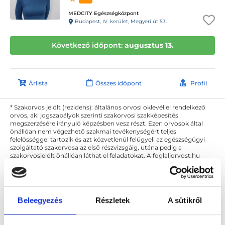
MEDCITY Egészségközpont
Budapest, IV. kerület, Megyeri út 53.
Következő időpont:
augusztus 13.
Árlista
Összes időpont
Profil
* Szakorvos jelölt (rezidens): általános orvosi oklevéllel rendelkező
orvos, aki jogszabályok szerinti szakorvosi szakképesítés
megszerzésére irányuló képzésben vesz részt. Ezen orvosok által
önállóan nem végezhető szakmai tevékenységért teljes
felelősséggel tartozik és azt közvetlenül felügyeli az egészségügyi
szolgáltató szakorvosa az első részvizsgáig, utána pedig a
szakorvosjelölt önállóan láthat el feladatokat. A foglaljorvost.hu
felelősségét kizárja esetleges névazonosságért bármely szakorvos
és szakorvosjelölt esetén.
Beleegyezés
Részletek
A sütikről
Főoldal
Fül-orr-gégész
Budapest, IV. kerület