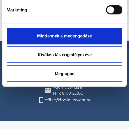
Marketing
Mindennek a megengedése
Kiválasztás engedélyezése
Megtagad
Segíthetünk?
+36 1 700-1398
(H-P: 8:00-20:00)
office@foglaljorvost.hu