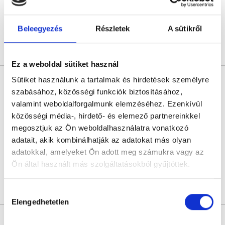
Következő időpont:
augusztus 27.
Beleegyezés
Részletek
A sütikről
Árlista
Összes időpont
Profil
Ez a weboldal sütiket használ
Dr. Jámbor Dániel
Sütiket használunk a tartalmak és hirdetések személyre
Fül-orr-gégész
szabásához, közösségi funkciók biztosításához,
valamint weboldalforgalmunk elemzéséhez. Ezenkívül
5.0
4 értékelés
közösségi média-, hirdető- és elemező partnereinkkel
Duna Medical Center
megosztjuk az Ön weboldalhasználatra vonatkozó
Budapest, IX. kerület, Lechner Ödön fasor 5.
adatait, akik kombinálhatják az adatokat más olyan
Következő időpont:
szeptember 03.
adatokkal, amelyeket Ön adott meg számukra vagy az
Ön által használt más szolgáltatásokból gyűjtöttek.
Cookie
Árlista
Összes időpont
Profil
Hozzájárulás
szabályzat:
https://foglaljorvost.hu/info/foglaljorvost-
Elengedhetetlen
kiválasztása
hu-cookie-szabalyzat/
* Szakorvos jelölt (rezidens): általános orvosi oklevéllel rendelkező
orvos, aki jogszabályok szerinti szakorvosi szakképesítés