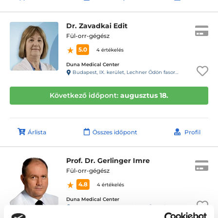
Dr. Zavadkai Edit
Fül-orr-gégész
5.0
4 értékelés
Duna Medical Center
Budapest, IX. kerület, Lechner Ödön fasor 5.
Következő időpont:
augusztus 18.
Árlista
Összes időpont
Profil
Prof. Dr. Gerlinger Imre
Fül-orr-gégész
4.8
4 értékelés
Duna Medical Center
Budapest, IX. kerület, Lechner Ödön fasor 5.