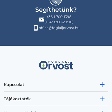
Segíthetünk?
+36 1 700-1398
(H-P: 8:00-20:00)
office@foglaljorvost.hu
Kapcsolat
Tájékoztatók