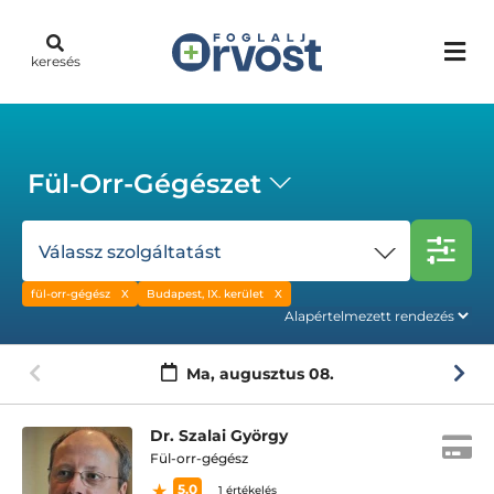
keresés
Fül-Orr-Gégészet
Válassz szolgáltatást
fül-orr-gégész
Budapest, IX. kerület
Ma,
augusztus 08.
Dr. Szalai György
Fül-orr-gégész
5.0
1 értékelés