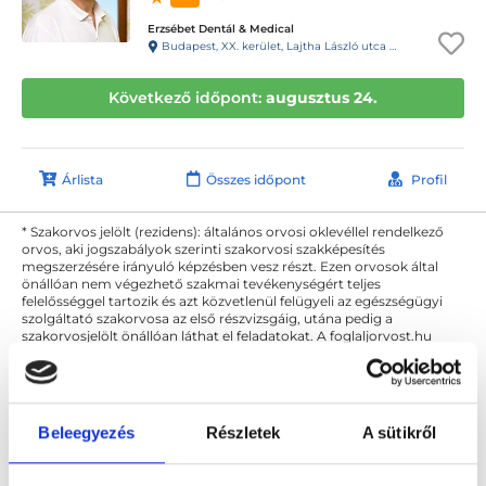
Erzsébet Dentál & Medical
Budapest, XX. kerület, Lajtha László utca 24. földszint, 5-ös ajtó
Következő időpont:
augusztus 24.
Árlista
Összes időpont
Profil
* Szakorvos jelölt (rezidens): általános orvosi oklevéllel rendelkező
orvos, aki jogszabályok szerinti szakorvosi szakképesítés
megszerzésére irányuló képzésben vesz részt. Ezen orvosok által
önállóan nem végezhető szakmai tevékenységért teljes
felelősséggel tartozik és azt közvetlenül felügyeli az egészségügyi
szolgáltató szakorvosa az első részvizsgáig, utána pedig a
szakorvosjelölt önállóan láthat el feladatokat. A foglaljorvost.hu
felelősségét kizárja esetleges névazonosságért bármely szakorvos
és szakorvosjelölt esetén.
Beleegyezés
Részletek
A sütikről
Főoldal
Fül-orr-gégész
Budapest, XX. kerület