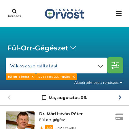
keresés
Fül-Orr-Gégészet
Válassz szolgáltatást
fül-orr-gégész
Budapest, XX. kerület
Ma,
augusztus 06.
Dr. Móri István Péter
Fül-orr-gégész
4.9
192 értékelés