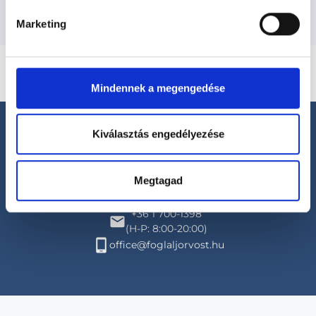
Marketing
Mindennek a megengedése
Kiválasztás engedélyezése
Megtagad
Segíthetünk?
+36 1 700-1398
(H-P: 8:00-20:00)
office@foglaljorvost.hu