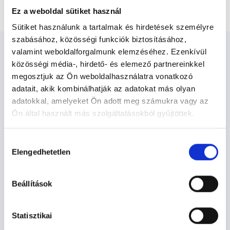
Fül-orr-gégész Budapest, XX. kerület
Ez a weboldal sütiket használ
Sütiket használunk a tartalmak és hirdetések személyre
szabásához, közösségi funkciók biztosításához,
valamint weboldalforgalmunk elemzéséhez. Ezenkívül
közösségi média-, hirdető- és elemező partnereinkkel
megosztjuk az Ön weboldalhasználatra vonatkozó
adatait, akik kombinálhatják az adatokat más olyan
Fül-orr-gégész Budapest, XX.
adatokkal, amelyeket Ön adott meg számukra vagy az
kerület - Fül-Orr-Gégészet
Ön által használt más szolgáltatásokból gyűjtöttek.
Cookie
Hozzájárulás
Fül-Orr-Gégészet TERÜLETHEZ
szabályzat:
https://foglaljorvost.hu/info/foglaljorvost-
Elengedhetetlen
kiválasztása
KAPCSOLÓDÓ SZAKTERÜLETEK
hu-cookie-szabalyzat/
Beállítások
Szolgáltatások
Statisztikai
Budapesti és vidéki fül-orr-gégész orvosok