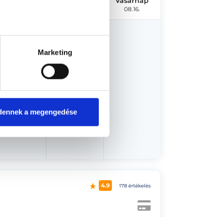
Péntek
Szombat
Vasárnap
08.14.
08.15.
08.16.
Marketing
dennek a megengedése
4.9
178 értékelés