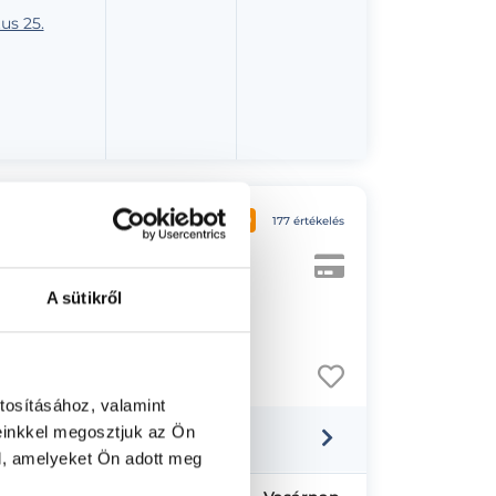
us 25.
5.0
177 értékelés
A sütikről
tosításához, valamint
einkkel megosztjuk az Ön
l, amelyeket Ön adott meg