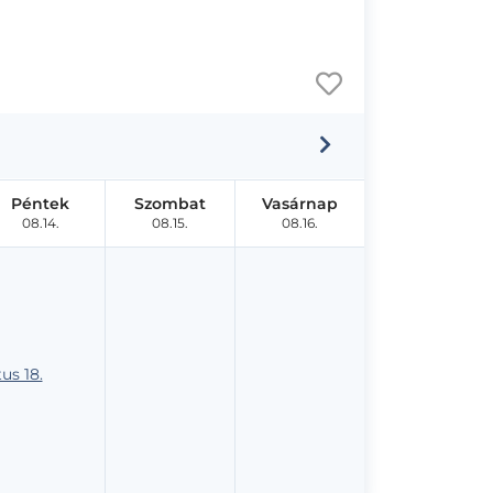
Péntek
Szombat
Vasárnap
08.14.
08.15.
08.16.
us 18.