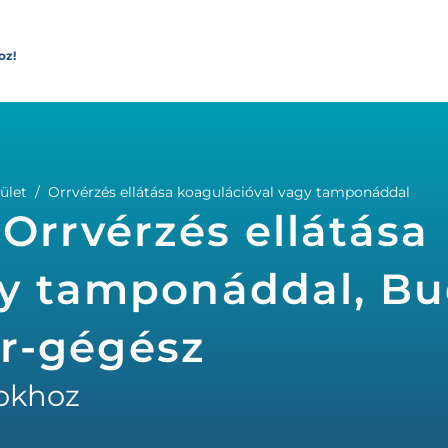
oz!
ület
Orrvérzés ellátása koagulációval vagy tamponáddal
 Orrvérzés ellátása
gy tamponáddal, Bu
orr-gégész
okhoz