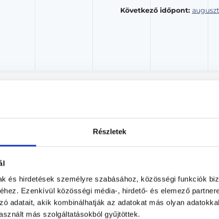
Következő időpont:
auguszt
Dr. Pozsgay Erzsébet
Fül-orr-gégész, Gyermek fül-orr-gégész
Részletek
Kálmán Rendelő
Budapest, XI. kerület, Bartók Béla út 16. fsz.1.
ál
Árlista
Adatlap
mak és hirdetések személyre szabásához, közösségi funkciók biz
hez. Ezenkívül közösségi média-, hirdető- és elemező partner
Aug. 10. - Aug. 16.
zó adatait, akik kombinálhatják az adatokat más olyan adatokka
sznált más szolgáltatásokból gyűjtöttek.