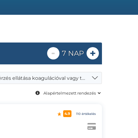
-
+
7 NAP
Orrvérzés ellátása koagulációval vagy tamponáddal
4.9
110 értékelés