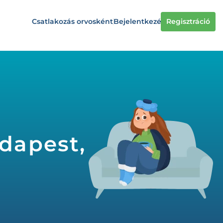
Csatlakozás orvosként
Bejelentkezés
Regisztráció
dapest,