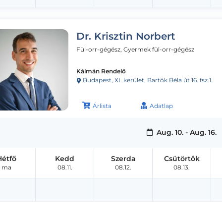
Dr. Krisztin Norbert
Fül-orr-gégész, Gyermek fül-orr-gégész
Kálmán Rendelő
Budapest, XI. kerület, Bartók Béla út 16. fsz.1.
Árlista
Adatlap
Aug. 10. - Aug. 16.
Hétfő
Kedd
Szerda
Csütörtök
ma
08.11.
08.12.
08.13.