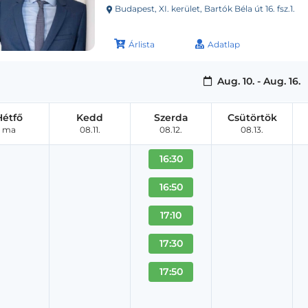
Budapest, XI. kerület, Bartók Béla út 16. fsz.1.
Árlista
Adatlap
Aug. 10. - Aug. 16.
Hétfő
Kedd
Szerda
Csütörtök
ma
08.11.
08.12.
08.13.
16:30
16:50
17:10
17:30
17:50