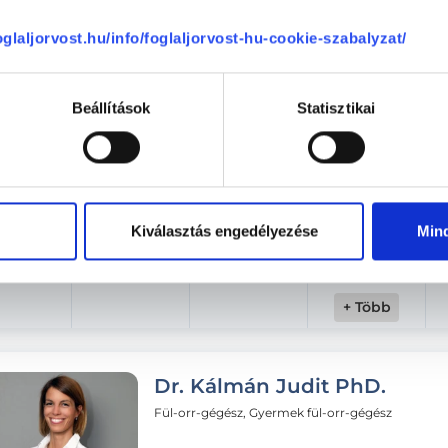
Hétfő
Kedd
Szerda
Csütörtök
ma
08.11.
08.12.
08.13.
foglaljorvost.hu/info/foglaljorvost-hu-cookie-szabalyzat/
16:40
17:00
Beállítások
Statisztikai
17:20
17:40
18:00
Kiválasztás engedélyezése
Min
18:20
+ Több
Dr. Kálmán Judit PhD.
Fül-orr-gégész, Gyermek fül-orr-gégész