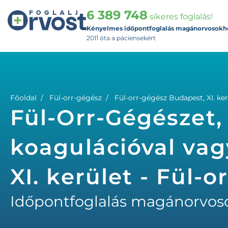
6 389 748
sikeres foglalás!
Kényelmes időpontfoglalás magánorvosokh
2011 óta a páciensekért
Főoldal
Fül-orr-gégész
Fül-orr-gégész Budapest, XI. ker
Fül-Orr-Gégészet,
koagulációval va
XI. kerület - Fül-
Időpontfoglalás magánorvos