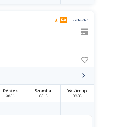
5.0
17 értékelés
Péntek
Szombat
Vasárnap
08.14.
08.15.
08.16.