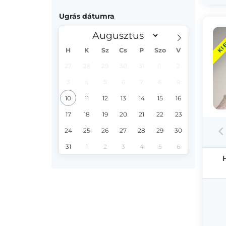
Ugrás dátumra
KI
H
K
Sz
Cs
P
Szo
V
27
28
29
30
31
1
2
3
4
5
6
7
8
9
10
11
12
13
14
15
16
17
18
19
20
21
22
23
24
25
26
27
28
29
30
31
1
2
3
4
5
6