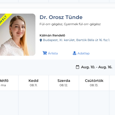
Dr. Orosz Tünde
EMELT
Fül-orr-gégész, Gyermek fül-orr-gégész
Kálmán Rendelő
Budapest, XI. kerület, Bartók Béla út 16. fsz.1.
Árlista
Adatlap
Aug. 10. - Aug. 16.
Hétfő
Kedd
Szerda
Csütörtök
ma
08.11.
08.12.
08.13.