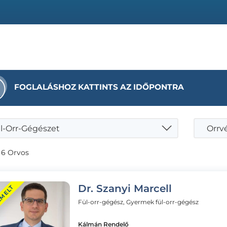
FOGLALÁSHOZ KATTINTS AZ IDŐPONTRA
l-Orr-Gégészet
 6 Orvos
Dr. Szanyi Marcell
EMELT
Fül-orr-gégész, Gyermek fül-orr-gégész
Kálmán Rendelő