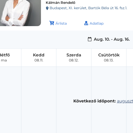
Kálmán Rendelő
Budapest, XI. kerület, Bartók Béla út 16. fsz.1.
Árlista
Adatlap
Aug. 10. - Aug. 16.
Hétfő
Kedd
Szerda
Csütörtök
ma
08.11.
08.12.
08.13.
Következő időpont:
auguszt