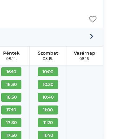
Péntek
Szombat
Vasárnap
08.14.
08.15.
08.16.
16:10
10:00
16:30
10:20
16:50
10:40
17:10
11:00
17:30
11:20
17:50
11:40