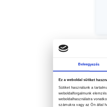
Beleegyezés
Ez a weboldal sütiket haszn
Sütiket használunk a tartal
weboldalforgalmunk elemzésé
weboldalhasználatra vonatko
számukra vagy az Ön által ha