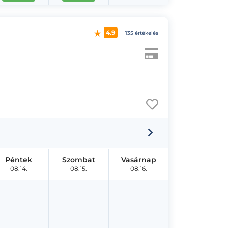
4.9
135 értékelés
Péntek
Szombat
Vasárnap
08.14.
08.15.
08.16.