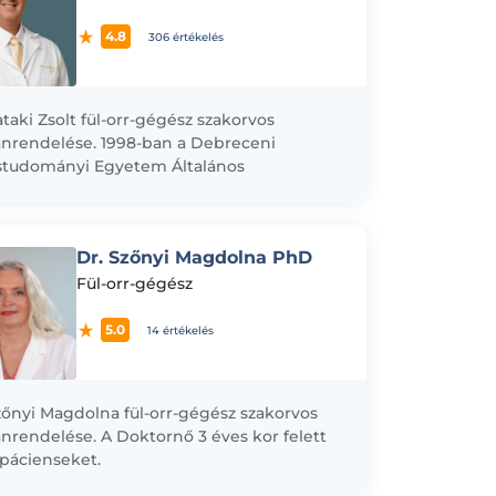
4.8
306 értékelés
ataki Zsolt fül-orr-gégész szakorvos
rendelése. 1998-ban a Debreceni
studományi Egyetem Általános
tudományi Karán diplomáztam. 2003-ban „
óan megfelelt” minősítéssel tettem
izsgát fül- orr– gégegyógyászatból...
Dr. Szőnyi Magdolna PhD
Fül-orr-gégész
5.0
14 értékelés
zőnyi Magdolna fül-orr-gégész szakorvos
rendelése. A Doktornő 3 éves kor felett
l pácienseket.