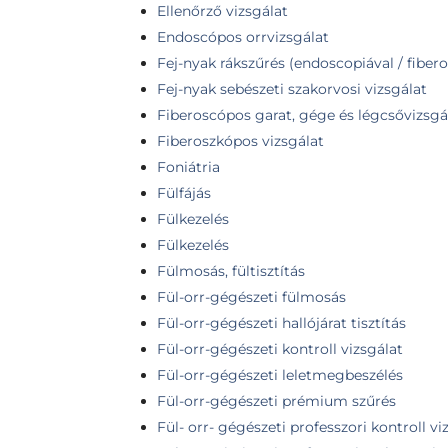
Ellenőrző vizsgálat
Endoscópos orrvizsgálat
Fej-nyak rákszűrés (endoscopiával / fiber
Fej-nyak sebészeti szakorvosi vizsgálat
Fiberoscópos garat, gége és légcsővizsgá
Fiberoszkópos vizsgálat
Foniátria
Fülfájás
Fülkezelés
Fülkezelés
Fülmosás, fültisztítás
Fül-orr-gégészeti fülmosás
Fül-orr-gégészeti hallójárat tisztítás
Fül-orr-gégészeti kontroll vizsgálat
Fül-orr-gégészeti leletmegbeszélés
Fül-orr-gégészeti prémium szűrés
Fül- orr- gégészeti professzori kontroll vi