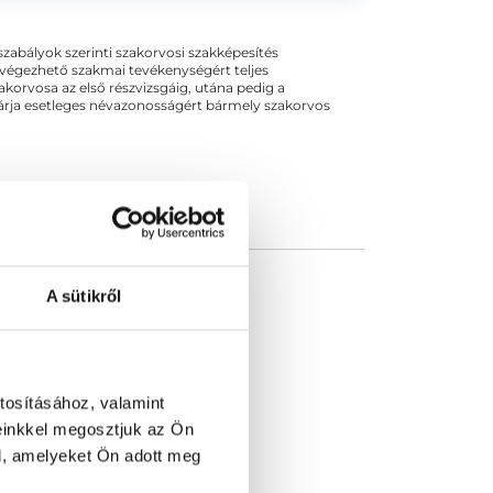
ogszabályok szerinti szakorvosi szakképesítés
 végezhető szakmai tevékenységért teljes
zakorvosa az első részvizsgáig, utána pedig a
kizárja esetleges névazonosságért bármely szakorvos
A sütikről
tosításához, valamint
einkkel megosztjuk az Ön
l, amelyeket Ön adott meg