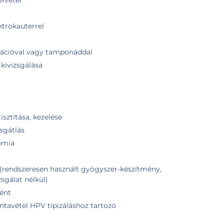
ktrokauterrel
ulációval vagy tamponáddal
 kivizsgálása
isztítása, kezelése
sgátlás
omia
(rendszeresen használt gyógyszer-készítmény,
zsgálat nélkül)
ént
ntavétel HPV tipizáláshoz tartozó