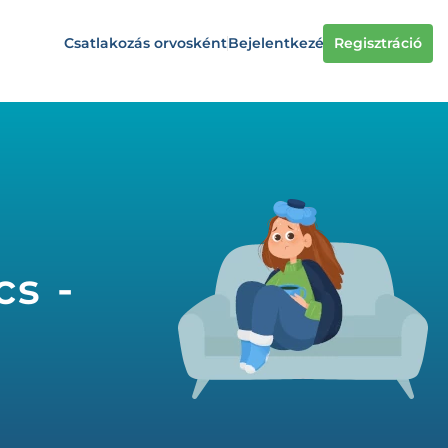
Csatlakozás orvosként
Bejelentkezés
Regisztráció
s -