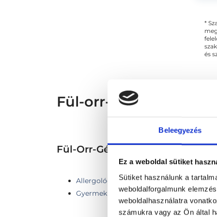
* Sz
megs
fele
szak
és s
Fül-orr-gégész Pécs -
Beleegyezés
Fül-Orr-Gégészet TERÜLETHE
Ez a weboldal sütiket haszn
Sütiket használunk a tartal
Allergológia
weboldalforgalmunk elemzésé
Gyermek fül-orr-gégészet
weboldalhasználatra vonatko
számukra vagy az Ön által ha