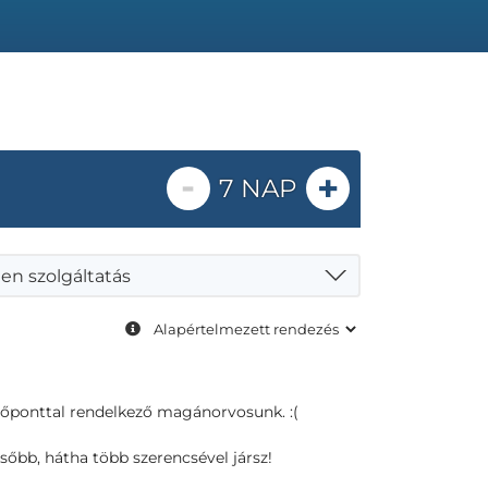
-
+
7 NAP
en szolgáltatás
dőponttal rendelkező magánorvosunk. :(
sőbb, hátha több szerencsével jársz!