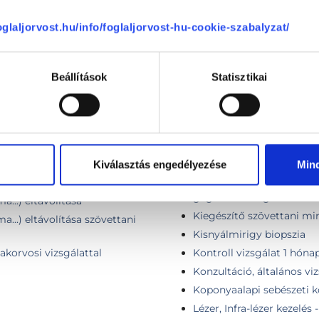
foglaljorvost.hu/info/foglaljorvost-hu-cookie-szabalyzat/
Horkolás megszüntetés m
meterrel
HPV oltás beadás (oltóa
Beállítások
Statisztikai
HPV oltás (oltóanyag + b
HPV szűrés
Idegentest eltávolítás
Idegennyelvű konzultáció 
) szövettani vizsgálattal
Idegennyelvű konzultáció
Kiválasztás engedélyezése
Min
Infúziós kezelés (fülzúgás 
gégészeti vizsgálat szük
...) eltávolítása
Kiegészítő szövettani mi
...) eltávolítása szövettani
Kisnyálmirigy biopszia
zakorvosi vizsgálattal
Kontroll vizsgálat 1 hóna
Konzultáció, általános vi
Koponyaalapi sebészeti k
Lézer, Infra-lézer kezelés 