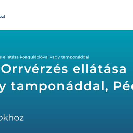
oz!
s ellátása koagulációval vagy tamponáddal
 Orrvérzés ellátása
y tamponáddal, Péc
okhoz