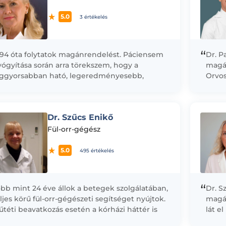
5.0
3 értékelés
“
994 óta folytatok magánrendelést. Páciensem
Dr. P
ógyítása során arra törekszem, hogy a
magán
eggyorsabban ható, legeredményesebb,
Orvo
zámukra a legoptimálisabb, legkevesebb
Orvos
ellemetlen mellékhatással járó gyógymódot
kivál
djam kiválasztani és...
szakv
Dr. Szűcs Enikő
Fül-orr-gégész
5.0
495 értékelés
“
bb mint 24 éve állok a betegek szolgálatában,
Dr. S
ljes körű fül-orr-gégészeti segítséget nyújtok.
magán
téti beavatkozás esetén a kórházi háttér is
lát e
ndelkezésre áll.