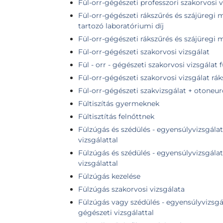
Fül-orr-gégészeti professzori szakorvosi v
Fül-orr-gégészeti rákszűrés és szájüregi 
tartozó laboratóriumi díj
Fül-orr-gégészeti rákszűrés és szájüregi 
Fül-orr-gégészeti szakorvosi vizsgálat
Fül - orr - gégészeti szakorvosi vizsgálat f
Fül-orr-gégészeti szakorvosi vizsgálat rák
Fül-orr-gégészeti szakvizsgálat + otoneur
Fültiszítás gyermeknek
Fültisztítás felnőttnek
Fülzúgás és szédülés - egyensúlyvizsgálat 
vizsgálattal
Fülzúgás és szédülés - egyensúlyvizsgálat 
vizsgálattal
Fülzúgás kezelése
Fülzúgás szakorvosi vizsgálata
Fülzúgás vagy szédülés - egyensúlyvizsgála
gégészeti vizsgálattal