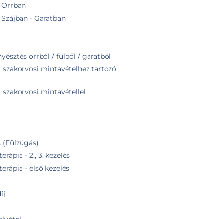
 - Orrban
 - Szájban - Garatban
yésztés orrból / fülből / garatból
) szakorvosi mintavételhez tartozó
 szakorvosi mintavétellel
 (Fülzúgás)
rápia - 2., 3. kezelés
erápia - első kezelés
íj
lvétel