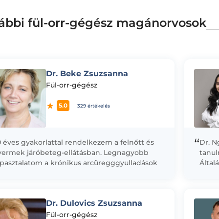
ábbi fül-orr-gégész magánorvosok
Dr. Beke Zsuzsanna
Fül-orr-gégész
5.0
329 értékelés
“
 éves gyakorlattal rendelkezem a felnőtt és
Dr. N
yermek járóbeteg-ellátásban. Legnagyobb
tanu
apasztalatom a krónikus arcüregggyulladások
Által
ezelésében van, szükség esetén PROETZ-
Semm
zelést alkalmazok. A holisztikus gyógyítás
Orvos
ellemében a...
eredm
Dr. Dulovics Zsuzsanna
Fül-orr-gégész