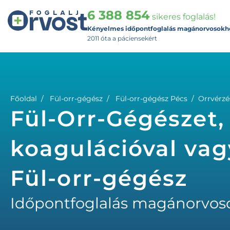
6 388 854
sikeres foglalás!
Kényelmes időpontfoglalás magánorvosokh
2011 óta a páciensekért
Főoldal
Fül-orr-gégész
Fül-orr-gégész Pécs
Orrvérzé
Fül-Orr-Gégészet,
koagulációval vag
Fül-orr-gégész
Időpontfoglalás magánorvos