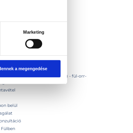
űtéti alapdíj
nyagot nem tartalmaz)
Marketing
eadás)
kontroll vizsgálattal
 szakvizsgálattal
dennek a megengedése
és hirtelen halláskiesés kezelése) - fül-orr-
séges hozzá
ntavétel
pon belül
zsgálat
onzultáció
- Fülben