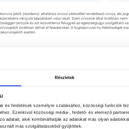
akorvos jelölt (rezidens): általános orvosi oklevéllel rendelkező orvos, aki j
zerzésére irányuló képzésben vesz részt. Ezen orvosok által önállóan nem
lősséggel tartozik és azt közvetlenül felügyeli az egészségügyi szolgáltató s
orvosjelölt önállóan láthat el feladatokat. A foglaljorvost.hu felelősségét 
zakorvosjelölt esetén.
 Fül-Orr-Gégészet
Részletek
Z KAPCSOLÓDÓ SZAKTERÜLETEK
ál
mak és hirdetések személyre szabásához, közösségi funkciók biz
hez. Ezenkívül közösségi média-, hirdető- és elemező partner
zó adatait, akik kombinálhatják az adatokat más olyan adatokka
sznált más szolgáltatásokból gyűjtöttek.