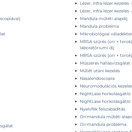
Lézer, Infra-lézer kezelés
Lézer, Infra-lézer kezelés
oscopiával)
Mandula műtéti alapdíj
Mandula probléma
lat
Mikrobiológiai váladékten
MRSA szűrés (orr + torok
laboratóriumi díj
MRSA szűrés (orr + torok)
Műszeres hallásvizsgálat
Műtét utáni kezelés
Nasalendoscopia
Neuromodulációs kezelés
NightLase horkolásgátló te
NightLase horkolásgátló t
Nyelvfék felszabadítás
Orrmandula műtéti alapd
Orrmandula probléma
zsgálat
Orrmelléküreg röntgen fe