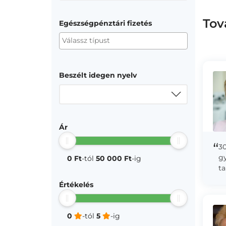
Tov
Egészségpénztári fizetés
Beszélt idegen nyelv
Ár
“
30
g
0 Ft
-tól
50 000 Ft
-ig
t
k
Értékelés
ke
sz
0
-tól
5
-ig