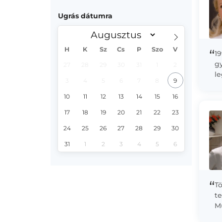
Ugrás dátumra
H
K
Sz
Cs
P
Szo
V
“
1
gy
27
28
29
30
31
1
2
l
3
4
5
6
7
8
9
s
k
10
11
12
13
14
15
16
tu
17
18
19
20
21
22
23
24
25
26
27
28
29
30
31
1
2
3
4
5
6
“
Tö
te
Mű
re