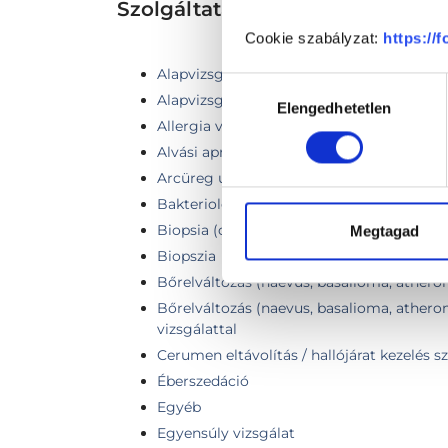
Szolgáltatások
Cookie szabályzat:
https://
Alapvizsgálat endoszkóp vizsgálattal
Hozzájárulás
Alapvizsgálat + hallásvizsgálat Tympano
Elengedhetetlen
kiválasztása
Allergia vizsgálat
Alvási apnoe vizsgálata
Arcüreg ultrahang
Bakteriológiai tenyésztés
Biopsia (orr / garat elváltozás eltávolítása
Megtagad
Biopszia
Bőrelváltozás (naevus, basalioma, atheroma
Bőrelváltozás (naevus, basalioma, atheroma
vizsgálattal
Cerumen eltávolítás / hallójárat kezelés s
Éberszedáció
Egyéb
Egyensúly vizsgálat