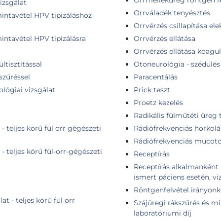
izsgálat
Orrváladék tenyésztés
mintavétel HPV tipizáláshoz
Orrvérzés csillapítása ele
mintavétel HPV tipizálásra
Orrvérzés ellátása
Orrvérzés ellátása koag
ültisztítással
Otoneurológia - szédülés
szűréssel
Paracentálás
ológiai vizsgálat
Prick teszt
Proetz kezelés
Radikális fülműtéti üreg t
- teljes körű fül orr gégészeti
Rádiófrekvenciás horkolá
Rádiófrekvenciás mucot
- teljes körű fül-orr-gégészeti
Receptírás
Receptírás alkalmanként 
ismert páciens esetén, vi
Röntgenfelvétel irányonk
t - teljes körű fül orr
Szájüregi rákszűrés és mi
laboratóriumi díj