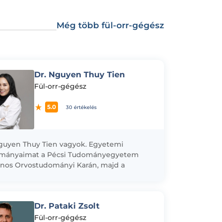
Még több fül-orr-gégész
Dr. Nguyen Thuy Tien
Fül-orr-gégész
5.0
30 értékelés
guyen Thuy Tien vagyok. Egyetemi
lmányaimat a Pécsi Tudományegyetem
ános Orvostudományi Karán, majd a
elweis Egyetem Általános
tudományi Karán abszolváltam kiváló
énnyel. 2015-ben kezdtem...
Dr. Pataki Zsolt
Fül-orr-gégész