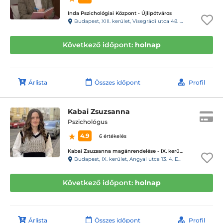
Inda Pszichológiai Központ - Újlipótváros
Budapest, XIII. kerület, Visegrádi utca 48. 4. emelet 5., 143-as kapucsengő
Következő időpont:
holnap
Árlista
Összes időpont
Profil
Kabai Zsuzsanna
Pszichológus
4.9
6 értékelés
Kabai Zsuzsanna magánrendelése - IX. kerület
Budapest, IX. kerület, Angyal utca 13. 4. Emelet 3.
Következő időpont:
holnap
Árlista
Összes időpont
Profil