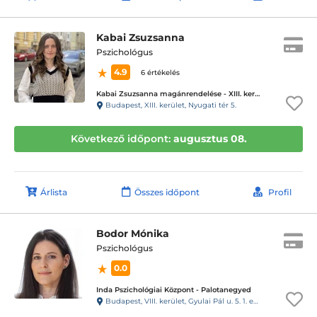
Kabai Zsuzsanna
Pszichológus
4.9
6 értékelés
Kabai Zsuzsanna magánrendelése - XIII. kerület
Budapest, XIII. kerület, Nyugati tér 5.
Következő időpont:
augusztus 08.
Árlista
Összes időpont
Profil
Bodor Mónika
Pszichológus
0.0
Inda Pszichológiai Központ - Palotanegyed
Budapest, VIII. kerület, Gyulai Pál u. 5. 1. emelet 3., kapucsengő: INDA Pszi