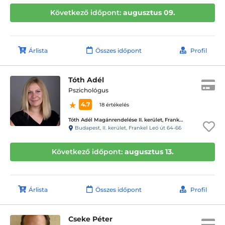
Következő időpont:
augusztus 09.
Árlista
Összes időpont
Profil
Tóth Adél
Pszichológus
4.7
18 értékelés
Tóth Adél Magánrendelése II. kerület, Frankel Leó
Budapest, II. kerület, Frankel Leó út 64-66
Következő időpont:
augusztus 13.
Árlista
Összes időpont
Profil
Cseke Péter