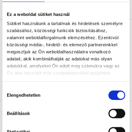
Árlista
Összes időpont
Profil
Ez a weboldal sütiket használ
Sütiket használunk a tartalmak és hirdetések személyre
Nagy Bettina
szabásához, közösségi funkciók biztosításához,
Pszichológus
valamint weboldalforgalmunk elemzéséhez. Ezenkívül
5.0
1 értékelés
közösségi média-, hirdető- és elemező partnereinkkel
Flow Pszichológiai és Mentálhigiénés Rendelő
megosztjuk az Ön weboldalhasználatra vonatkozó
Budapest, VII. kerület, Garay u. 44. 1. emelet 10. ajtó. Kapucsengő: 19.
adatait, akik kombinálhatják az adatokat más olyan
adatokkal, amelyeket Ön adott meg számukra vagy az
Következő időpont:
augusztus 14.
Ön által használt más szolgáltatásokból gyűjtöttek.
Cookie
Hozzájárulás
Árlista
Összes időpont
Profil
szabályzat:
https://foglaljorvost.hu/info/foglaljorvost-
Elengedhetetlen
kiválasztása
hu-cookie-szabalyzat/
Kapócs Imre
Beállítások
Pszichológus
4.6
23 értékelés
Statisztikai