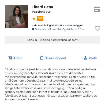
Tiborfi Petra
Pszichológus
0.0
Inda Pszichológiai Központ - Palotanegyed
Budapest, VIII. kerület, Gyulai Pál u. 5. 1. emelet 3., kapucsengő: INDA Pszi
Sajnáljuk, jelenleg nincs szabad időpont!
Árlista
Összes időpont
Profil
* Szakorvos jelölt (rezidens): általános orvosi oklevéllel rendelkező
orvos, aki jogszabályok szerinti szakorvosi szakképesítés
megszerzésére irányuló képzésben vesz részt. Ezen orvosok által
önállóan nem végezhető szakmai tevékenységért teljes
felelősséggel tartozik és azt közvetlenül felügyeli az egészségügyi
szolgáltató szakorvosa az első részvizsgáig, utána pedig a
szakorvosjelölt önállóan láthat el feladatokat. A foglaljorvost.hu
felelősségét kizárja esetleges névazonosságért bármely szakorvos
és szakorvosjelölt esetén.