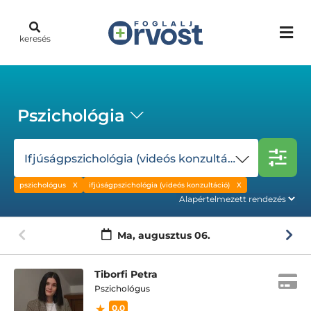
keresés
Pszichológia
Ifjúságpszichológia (videós konzultáció)
pszichológus
ifjúságpszichológia (videós konzultáció)
Ma,
augusztus 06.
Tiborfi Petra
Pszichológus
0.0