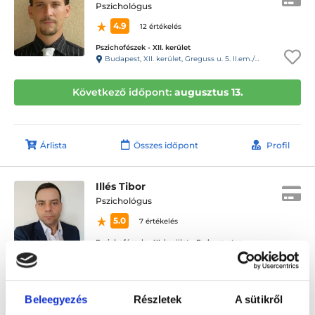
Pszichológus
4.9
12 értékelés
Pszichofészek - XII. kerület
Budapest, XII. kerület, Greguss u. 5. II.em./3.
Következő időpont:
augusztus 13.
Árlista
Összes időpont
Profil
Illés Tibor
Pszichológus
5.0
7 értékelés
Pszichofészek – XI. kerület - Fadrusz utca
Budapest, XI. kerület, Fadrusz u.2. I.em.3.
Következő időpont:
augusztus 14.
Beleegyezés
Részletek
A sütikről