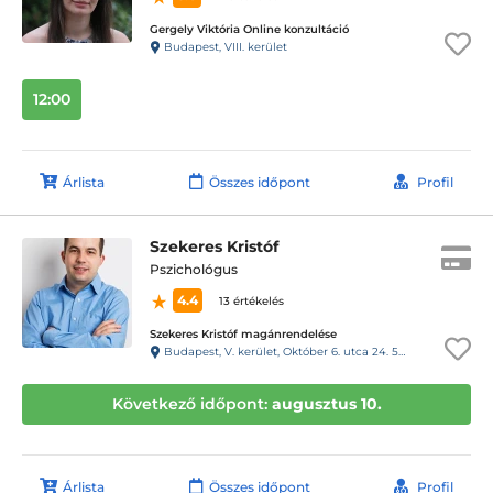
Gergely Viktória Online konzultáció
Budapest, VIII. kerület
12:00
Árlista
Összes időpont
Profil
Szekeres Kristóf
Pszichológus
4.4
13 értékelés
Szekeres Kristóf magánrendelése
Budapest, V. kerület, Október 6. utca 24. 54-es kapucsengő
Következő időpont:
augusztus 10.
Árlista
Összes időpont
Profil