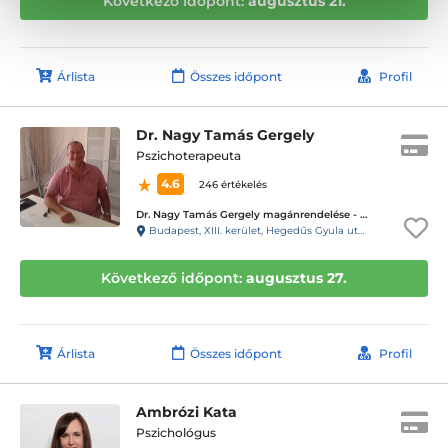
Következő időpont:
augusztus 21.
Árlista
Összes időpont
Profil
Dr. Nagy Tamás Gergely
Pszichoterapeuta
4.6
246 értékelés
Dr. Nagy Tamás Gergely magánrendelése - XIII. kerület Hegedűs Gyula utca
Budapest, XIII. kerület, Hegedűs Gyula utca 13. 1/3. (kapucsengő: 27)
Következő időpont:
augusztus 27.
Árlista
Összes időpont
Profil
Ambrózi Kata
Pszichológus