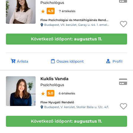
Pszichológus
4.9
7 értékelés
Flow Pszichológiai és Mentálhigiénés Rendelő
Budapest, VII. kerület, Garay u. 44. 1. emelet 10. ajtó. Kapucsengő: 19.
Következő időpont:
augusztus 11.
Árlista
Összes időpont
Profil
Kuklis Vanda
Pszichológus
5.0
6 értékelés
Flow Nyugati Rendelő
Budapest, V. kerület, Stollár Béla u. 12c. 4/1.
Következő időpont:
augusztus 11.