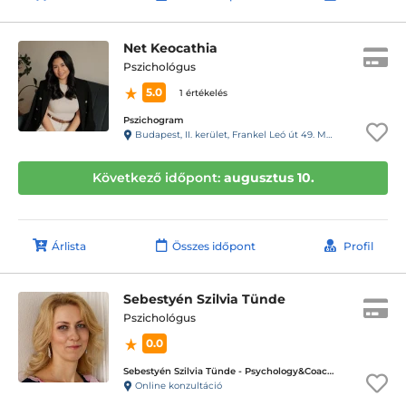
Net Keocathia
Pszichológus
5.0
1 értékelés
Pszichogram
Budapest, II. kerület, Frankel Leó út 49. Magasföldszint 1., csengő: 4.
Következő időpont:
augusztus 10.
Árlista
Összes időpont
Profil
Sebestyén Szilvia Tünde
Pszichológus
0.0
Sebestyén Szilvia Tünde - Psychology&Coaching - ICD terápiás magánpraxis
Online konzultáció