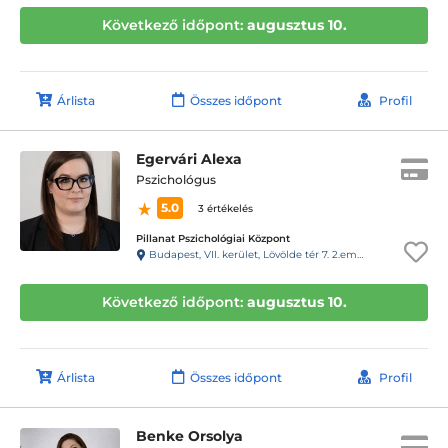
Következő időpont:
augusztus 10.
Árlista
Összes időpont
Profil
Egervári Alexa
Pszichológus
5.0
3 értékelés
Pillanat Pszichológiai Központ
Budapest, VII. kerület, Lövölde tér 7. 2.emelet 7. ajtó (29-es csengő)
Következő időpont:
augusztus 10.
Árlista
Összes időpont
Profil
Benke Orsolya