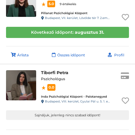
5.0
9 értékelés
Pillanat Pszichológiai Központ
Budapest, VII. kerület, Lövölde tér 7. 2.emelet 7. ajtó (29-es csengő)
Következő időpont:
augusztus 31.
Árlista
Összes időpont
Profil
Tiborfi Petra
Pszichológus
0.0
Inda Pszichológiai Központ - Palotanegyed
Budapest, VIII. kerület, Gyulai Pál u. 5. 1. emelet 3., kapucsengő: INDA Pszi
Sajnáljuk, jelenleg nincs szabad időpont!