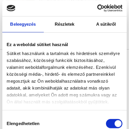
Flow Pszichológiai és Mentálhigiénés Rendelő
Budapest, VII. kerület, Garay u. 44. 1. emelet 10. ajtó. Kapucsengő: 19.
Következő időpont:
augusztus 12.
Beleegyezés
Részletek
A sütikről
Árlista
Összes időpont
Profil
Ez a weboldal sütiket használ
Sütiket használunk a tartalmak és hirdetések személyre
Dr. Nagy Tamás Gergely
szabásához, közösségi funkciók biztosításához,
Pszichoterapeuta
valamint weboldalforgalmunk elemzéséhez. Ezenkívül
4.6
246 értékelés
közösségi média-, hirdető- és elemező partnereinkkel
Dr. Nagy Tamás Gergely magánrendelése - XI. kerület Villányi út
megosztjuk az Ön weboldalhasználatra vonatkozó
Budapest, XI. kerület, Villányi út 87. (bejárat az Alsóhegy utca felől)
adatait, akik kombinálhatják az adatokat más olyan
adatokkal, amelyeket Ön adott meg számukra vagy az
Következő időpont:
augusztus 13.
Ön által használt más szolgáltatásokból gyűjtöttek.
Cookie
Hozzájárulás
Árlista
Összes időpont
Profil
szabályzat:
https://foglaljorvost.hu/info/foglaljorvost-
Elengedhetetlen
kiválasztása