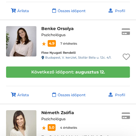
Árlista
Összes időpont
Profil
Benke Orsolya
Pszichológus
4.9
7 értékelés
Flow Nyugati Rendelő
Budapest, V. kerület, Stollár Béla u. 12c. 4/1.
Következő időpont:
augusztus 12.
Árlista
Összes időpont
Profil
Németh Zsófia
Pszichológus
5.0
4 értékelés