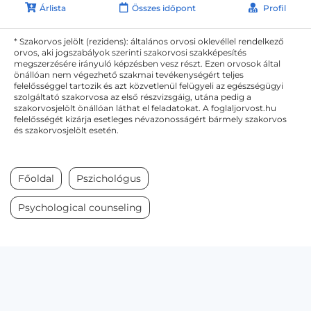
Árlista
Összes időpont
Profil
* Szakorvos jelölt (rezidens): általános orvosi oklevéllel rendelkező
orvos, aki jogszabályok szerinti szakorvosi szakképesítés
megszerzésére irányuló képzésben vesz részt. Ezen orvosok által
önállóan nem végezhető szakmai tevékenységért teljes
felelősséggel tartozik és azt közvetlenül felügyeli az egészségügyi
szolgáltató szakorvosa az első részvizsgáig, utána pedig a
szakorvosjelölt önállóan láthat el feladatokat. A foglaljorvost.hu
felelősségét kizárja esetleges névazonosságért bármely szakorvos
és szakorvosjelölt esetén.
Főoldal
Pszichológus
Psychological counseling