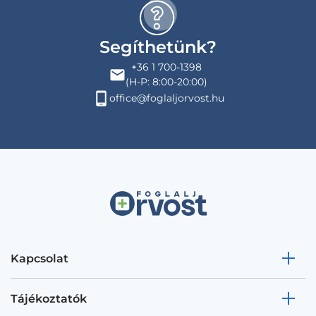
Segíthetünk?
+36 1 700-1398
(H-P: 8:00-20:00)
office@foglaljorvost.hu
Kapcsolat
Tájékoztatók