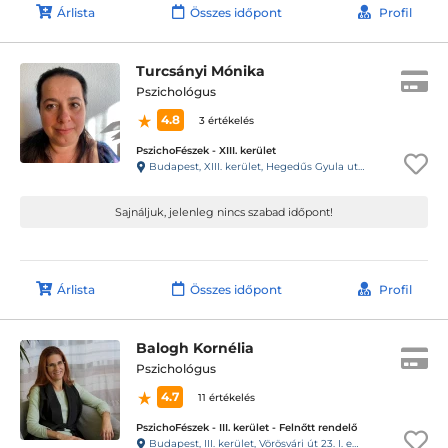
Árlista
Összes időpont
Profil
Turcsányi Mónika
Pszichológus
4.8
3 értékelés
PszichoFészek - XIII. kerület
Budapest, XIII. kerület, Hegedűs Gyula utca 64-66.
Sajnáljuk, jelenleg nincs szabad időpont!
Árlista
Összes időpont
Profil
Balogh Kornélia
Pszichológus
4.7
11 értékelés
PszichoFészek - III. kerület - Felnőtt rendelő
Budapest, III. kerület, Vörösvári út 23. I. em. 3.