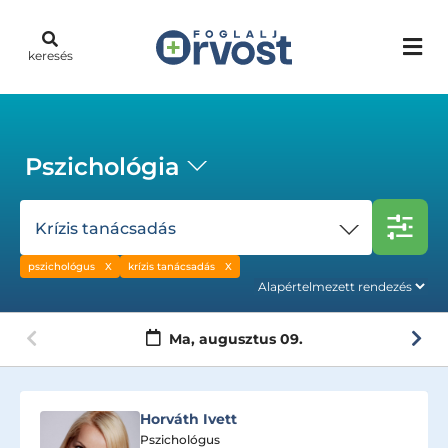
keresés
Pszichológia
Krízis tanácsadás
pszichológus
krízis tanácsadás
Ma,
augusztus 09.
Horváth Ivett
Pszichológus