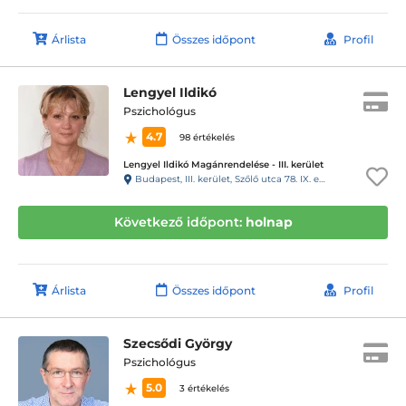
Árlista
Összes időpont
Profil
Lengyel Ildikó
Pszichológus
4.7
98 értékelés
Lengyel Ildikó Magánrendelése - III. kerület
Budapest, III. kerület, Szőlő utca 78. IX. emelet 50. szám
Következő időpont:
holnap
Árlista
Összes időpont
Profil
Szecsődi György
Pszichológus
5.0
3 értékelés