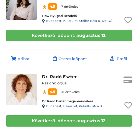
4.9
7 értékelés
Flow Nyugati Rendelő
Budapest, V. kerület, Stollár Béla u. 12c. 4/1.
Következő időpont:
augusztus 12.
Árlista
Összes időpont
Profil
Dr. Radó Eszter
Pszichológus
4.9
31 értékelés
Dr. Radó Eszter magánrendelése
Budapest, II. kerület, Küküllő utca 8.
Következő időpont:
augusztus 12.