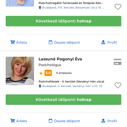
Pszichomegálló Tanácsadó és Terápiás Központ - Cézár Ház
Budapest, XIII. kerület, Bessenyei utca 16. 1em-. 7. Cézár Ház
Következő időpont:
holnap
Árlista
Összes időpont
Profil
Lassuné Pogonyi Éva
Pszichológus
5.0
9 értékelés
PszichoFészek - II. kerület (Varsányi Irén utca)
Budapest, II. kerület, Varsányi Irén u.10. I/2
Következő időpont:
holnap
Árlista
Összes időpont
Profil