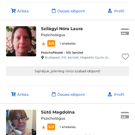
Árlista
Összes időpont
Profil
Szilágyi Nóra Laura
Pszichológus
5.0
1 értékelés
PszichoFészek - XIII. kerület
Budapest, XIII. kerület, Hegedűs Gyula utca 64-66.
Sajnáljuk, jelenleg nincs szabad időpont!
Árlista
Összes időpont
Profil
Sütő Magdolna
Pszichológus
5.0
1 értékelés