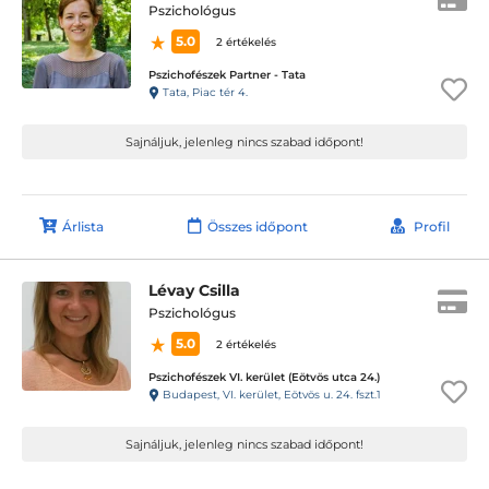
Pszichológus
5.0
2 értékelés
Pszichofészek Partner - Tata
Tata, Piac tér 4.
Sajnáljuk, jelenleg nincs szabad időpont!
Árlista
Összes időpont
Profil
Lévay Csilla
Pszichológus
5.0
2 értékelés
Pszichofészek VI. kerület (Eötvös utca 24.)
Budapest, VI. kerület, Eötvös u. 24. fszt.1
Sajnáljuk, jelenleg nincs szabad időpont!