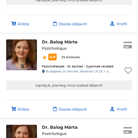
Sajnáljuk, jelenleg nincs szabad időpont!
Árlista
Összes időpont
Profil
Dr. Balog Márta
Pszichológus
4.9
29 értékelés
PszichoFészek - III. kerület - Gyermek rendelő
Budapest, III. kerület, Vörösvári út 23. I. em. 1.
Sajnáljuk, jelenleg nincs szabad időpont!
Árlista
Összes időpont
Profil
Dr. Balog Márta
Pszichológus