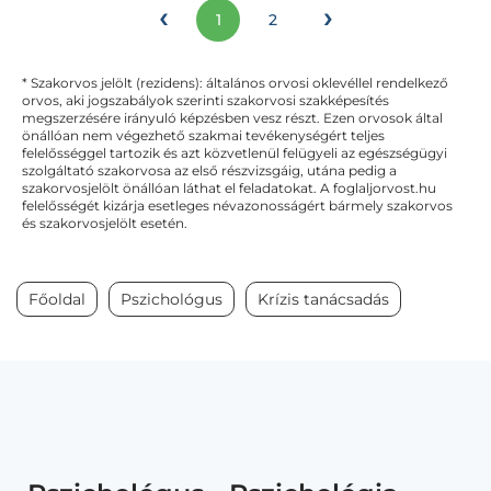
‹
›
1
2
* Szakorvos jelölt (rezidens): általános orvosi oklevéllel rendelkező
orvos, aki jogszabályok szerinti szakorvosi szakképesítés
megszerzésére irányuló képzésben vesz részt. Ezen orvosok által
önállóan nem végezhető szakmai tevékenységért teljes
felelősséggel tartozik és azt közvetlenül felügyeli az egészségügyi
szolgáltató szakorvosa az első részvizsgáig, utána pedig a
szakorvosjelölt önállóan láthat el feladatokat. A foglaljorvost.hu
felelősségét kizárja esetleges névazonosságért bármely szakorvos
és szakorvosjelölt esetén.
Főoldal
Pszichológus
Krízis tanácsadás