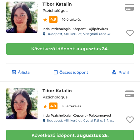
Tibor Katalin
Pszichológus
4.9
10 értékelés
Inda Pszichológiai Központ - Újlipótváros
Budapest, XIII. kerület, Visegrádi utca 48. 4. emelet 5., 143-as kapucsengő
Következő időpont:
augusztus 24.
Árlista
Összes időpont
Profil
Tibor Katalin
Pszichológus
4.9
10 értékelés
Inda Pszichológiai Központ - Palotanegyed
Budapest, VIII. kerület, Gyulai Pál u. 5. 1. emelet 3., kapucsengő: INDA Pszi
Következő időpont:
augusztus 26.