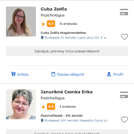
Guba Zsófia
Pszichológus
4.9
15 értékelés
Guba Zsófia Magánrendelése
Budapest, III. kerület, Lajos utca 142. X. emelet 56.
Sajnáljuk, jelenleg nincs szabad időpont!
Árlista
Összes időpont
Profil
Janurikné Csonka Erika
Pszichológus
4.9
3 értékelés
PszichoFészek - XIII. kerület
Budapest, XIII. kerület, Hegedűs Gyula utca 64-66.