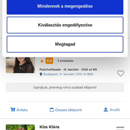
Mindennek a megengedése
Következő időpont:
szeptember 15.
Kiválasztás engedélyezése
Árlista
Összes időpont
Profil
Megtagad
Spák Brigitta
Pszichológus
5.0
3 értékelés
PszichoFészek - IX. kerület - Üllői út 89.
Budapest, IX. kerület, Üllői út 89/A
Sajnáljuk, jelenleg nincs szabad időpont!
Árlista
Összes időpont
Profil
Kiss Klára