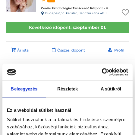
Cordis Pszichológiai Tanácsadó Központ - Horváth Ivett magánrendelése
Budapest, VI. kerület, Benczúr utca 48. 1. em. 7. Kapucsengő: 23-as.
Következő időpont:
szeptember 01.
Árlista
Összes időpont
Profil
Kapócs Imre
Pszichológus
4.6
23 értékelés
Beleegyezés
Részletek
A sütikről
PszichoFészek - III. kerület - Felnőtt rendelő
Budapest, III. kerület, Vörösvári út 23. I. em. 3.
Ez a weboldal sütiket használ
Következő időpont:
szeptember 04.
Sütiket használunk a tartalmak és hirdetések személyre
szabásához, közösségi funkciók biztosításához,
Árlista
Összes időpont
Profil
valamint weboldalforgalmunk elemzéséhez. Ezenkívül