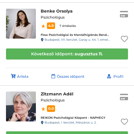
Benke Orsolya
Pszichológus
4.9
7 értékelés
Flow Pszichológiai és Mentálhigiénés Rendelő
Budapest, VII. kerület, Garay u. 44. 1. emelet 10. ajtó. Kapucsengő: 19.
Következő időpont:
augusztus 11.
Árlista
Összes időpont
Profil
Zitzmann Adél
Pszichológus
0.0
REIKON Pszichológiai Központ - NAPHEGY
Budapest, I. kerület, Mészáros u. 2.