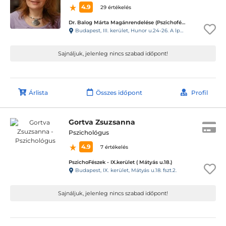
4.9
29 értékelés
Dr. Balog Márta Magánrendelése (Pszichofészek Partner)
Budapest, III. kerület, Hunor u.24-26. A lph IV/1.
Sajnáljuk, jelenleg nincs szabad időpont!
Árlista
Összes időpont
Profil
Gortva Zsuzsanna
Pszichológus
4.9
7 értékelés
PszichoFészek - IX.kerület ( Mátyás u.18.)
Budapest, IX. kerület, Mátyás u.18. fszt.2.
Sajnáljuk, jelenleg nincs szabad időpont!