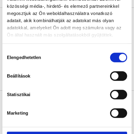
közösségi média-, hirdető- és elemező partnereinkkel
megosztjuk az Ön weboldalhasználatra vonatkozó
Kapócs Imre
adatait, akik kombinálhatják az adatokat más olyan
Pszichológus
adatokkal, amelyeket Ön adott meg számukra vagy az
4.6
23 értékelés
Ön által használt más szolgáltatásokból gyűjtöttek.
PszichoFészek - III. kerület - Gyermek rendelő
Budapest, III. kerület, Vörösvári út 23. I. em. 1.
Cookie
Hozzájárulás
szabályzat:
https://foglaljorvost.hu/info/foglaljorvost-
Elengedhetetlen
kiválasztása
Következő időpont:
szeptember 10.
hu-cookie-szabalyzat/
Beállítások
Árlista
Összes időpont
Profil
Statisztikai
Kapócs Imre
Pszichológus
Marketing
4.6
23 értékelés
Pszichofészek Partner- Esztergom
Esztergom, Kossuth Lajos utca 70.