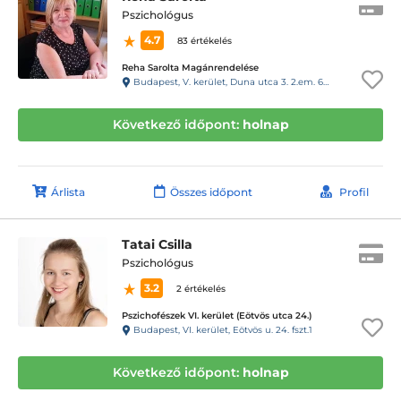
Pszichológus
4.7
83 értékelés
Reha Sarolta Magánrendelése
Budapest, V. kerület, Duna utca 3. 2.em. 6.a. 29-es kapucsengő
Következő időpont:
holnap
Árlista
Összes időpont
Profil
Tatai Csilla
Pszichológus
3.2
2 értékelés
Pszichofészek VI. kerület (Eötvös utca 24.)
Budapest, VI. kerület, Eötvös u. 24. fszt.1
Következő időpont:
holnap