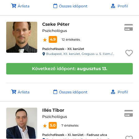
Árlista
Összes időpont
Profil
Cseke Péter
Pszichológus
4.9
12 értékelés
Pszichofészek - XII. kerület
Budapest, XII. kerület, Greguss u. 5. II.em./3.
Következő időpont:
augusztus 13.
Árlista
Összes időpont
Profil
Illés Tibor
Pszichológus
5.0
7 értékelés
Pszichofészek – XI. kerület - Fadrusz utca