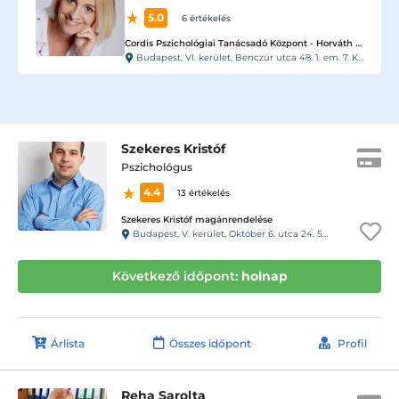
5.0
6 értékelés
Cordis Pszichológiai Tanácsadó Központ - Horváth Ivett magánrendelése
Budapest, VI. kerület, Benczúr utca 48. 1. em. 7. Kapucsengő: 23-as.
Szekeres Kristóf
Pszichológus
4.4
13 értékelés
Szekeres Kristóf magánrendelése
Budapest, V. kerület, Október 6. utca 24. 54-es kapucsengő
Következő időpont:
holnap
Árlista
Összes időpont
Profil
Reha Sarolta