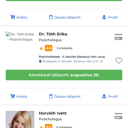
Árlista
Összes időpont
Profil
Dr. Tóth Erika
Pszichológus
4.5
2 értékelés
PszichoFészek - II. kerület (Varsányi Irén utca)
Budapest, II. kerület, Varsányi Irén u.10. I/2
Következő időpont:
augusztus 26.
Árlista
Összes időpont
Profil
Horváth Ivett
Pszichológus
5.0
6 értékelés