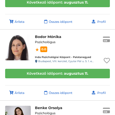
Következő időpont:
augusztus 11.
Árlista
Összes időpont
Profil
Bodor Mónika
Pszichológus
0.0
Inda Pszichológiai Központ - Palotanegyed
Budapest, VIII. kerület, Gyulai Pál u. 5. 1. emelet 3., kapucsengő: INDA Pszi
Következő időpont:
augusztus 11.
Árlista
Összes időpont
Profil
Benke Orsolya
Pszichológus