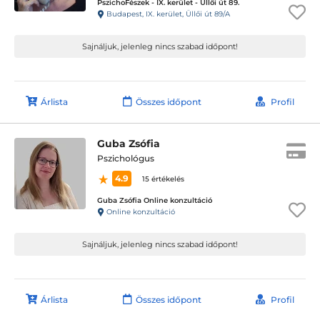
PszichoFészek - IX. kerület - Üllői út 89.
Budapest, IX. kerület, Üllői út 89/A
Sajnáljuk, jelenleg nincs szabad időpont!
Árlista
Összes időpont
Profil
Guba Zsófia
Pszichológus
4.9
15 értékelés
Guba Zsófia Online konzultáció
Online konzultáció
Sajnáljuk, jelenleg nincs szabad időpont!
Árlista
Összes időpont
Profil