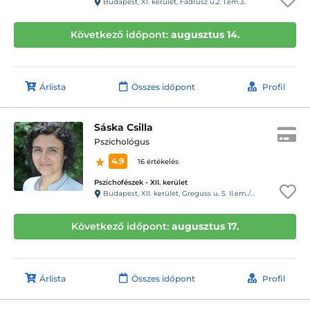
Budapest, XI. kerület, Fadrusz u.2. I.em.3.
Következő időpont:
augusztus 14.
Árlista
Összes időpont
Profil
Sáska Csilla
Pszichológus
4.9
16 értékelés
Pszichofészek - XII. kerület
Budapest, XII. kerület, Greguss u. 5. II.em./3.
Következő időpont:
augusztus 17.
Árlista
Összes időpont
Profil