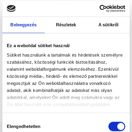
óta dolgozom pszichológusként, mely
Előző
során szerteágazó szakmai tapasztalatokat
szereztem. Felnőttekkel, fiatal felnőttekkel
és serdülőkkel végzek egyéni pszichológiai
Beleegyezés
Részletek
A sütikről
tanácsadást. A...
* Szakorvos jelölt (rezidens): általános orvosi oklevéllel rendelkező
orvos, aki jogszabályok szerinti szakorvosi szakképesítés
megszerzésére irányuló képzésben vesz részt. Ezen orvosok által
önállóan nem végezhető szakmai tevékenységért teljes
Ez a weboldal sütiket használ
felelősséggel tartozik és azt közvetlenül felügyeli az egészségügyi
szolgáltató szakorvosa az első részvizsgáig, utána pedig a
Sütiket használunk a tartalmak és hirdetések személyre
szakorvosjelölt önállóan láthat el feladatokat. A foglaljorvost.hu
szabásához, közösségi funkciók biztosításához,
felelősségét kizárja esetleges névazonosságért bármely szakorvos
és szakorvosjelölt esetén.
valamint weboldalforgalmunk elemzéséhez. Ezenkívül
közösségi média-, hirdető- és elemező partnereinkkel
megosztjuk az Ön weboldalhasználatra vonatkozó
Főoldal
Pszichológus
adatait, akik kombinálhatják az adatokat más olyan
adatokkal, amelyeket Ön adott meg számukra vagy az
Komplex diagnosztika diplomás fájdalomszakértővel /
Ön által használt más szolgáltatásokból gyűjtöttek.
egészség-pszichológussal, visszajelzés
Cookie
Hozzájárulás
szabályzat:
https://foglaljorvost.hu/info/foglaljorvost-
Elengedhetetlen
kiválasztása