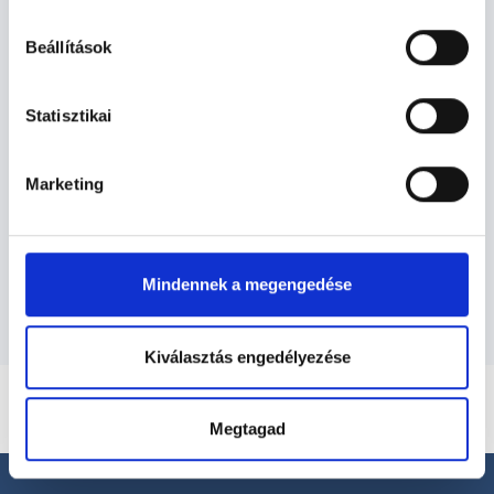
hu-cookie-szabalyzat/
Beállítások
Pszichológus - Pszichológia
Statisztikai
Pszichológia TERÜLETHEZ KAPCSOLÓDÓ
Marketing
SZAKTERÜLETEK
Szolgáltatások
Mindennek a megengedése
Kiválasztás engedélyezése
Megtagad