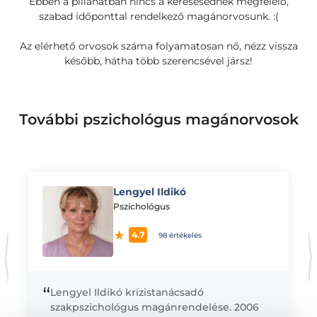
Ebben a pillanatban nincs a keresésednek megfelelő,
szabad időponttal rendelkező magánorvosunk. :(
Az elérhető orvosok száma folyamatosan nő, nézz vissza
később, hátha több szerencsével jársz!
További pszichológus magánorvosok
Lengyel Ildikó
K
Pszichológus
4.7
98 értékelés
“
Lengyel Ildikó krízistanácsadó
szakpszichológus magánrendelése. 2006