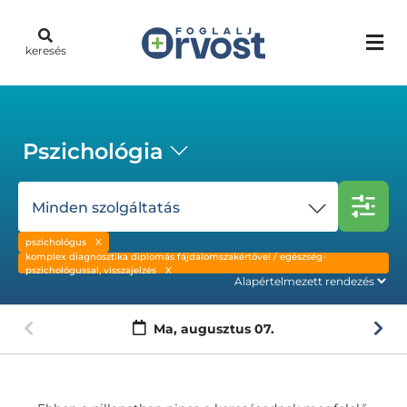
keresés
Pszichológia
Minden szolgáltatás
pszichológus
komplex diagnosztika diplomás fájdalomszakértővel / egészség-
pszichológussal, visszajelzés
Ma,
augusztus 07.