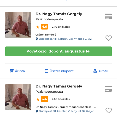
Dr. Nagy Tamás Gergely
Pszichoterapeuta
4.6
246 értékelés
Csányi Rendelő
Budapest, VII. kerület, Csányi utca 7. I/12.
Következő időpont:
augusztus 14.
Árlista
Összes időpont
Profil
Dr. Nagy Tamás Gergely
Pszichoterapeuta
4.6
246 értékelés
Dr. Nagy Tamás Gergely magánrendelése - XI. kerület Villányi út
Budapest, XI. kerület, Villányi út 87. (bejárat az Alsóhegy utca felől)