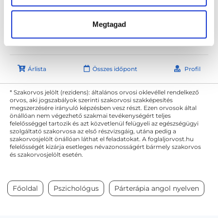
REIKON Pszichológiai Központ - NAPHEGY
Budapest, I. kerület, Mészáros u. 2.
Megtagad
Sajnáljuk, jelenleg nincs szabad időpont!
Árlista
Összes időpont
Profil
* Szakorvos jelölt (rezidens): általános orvosi oklevéllel rendelkező
orvos, aki jogszabályok szerinti szakorvosi szakképesítés
megszerzésére irányuló képzésben vesz részt. Ezen orvosok által
önállóan nem végezhető szakmai tevékenységért teljes
felelősséggel tartozik és azt közvetlenül felügyeli az egészségügyi
szolgáltató szakorvosa az első részvizsgáig, utána pedig a
szakorvosjelölt önállóan láthat el feladatokat. A foglaljorvost.hu
felelősségét kizárja esetleges névazonosságért bármely szakorvos
és szakorvosjelölt esetén.
Főoldal
Pszichológus
Párterápia angol nyelven