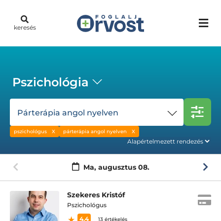
keresés
Pszichológia
Párterápia angol nyelven
pszichológus
párterápia angol nyelven
Ma,
augusztus 08.
Szekeres Kristóf
Pszichológus
4.4
13 értékelés