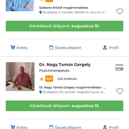
Szekeres Kristóf magánrendelése
Budapest, V. kerület, Október 6. utca 24. 54-es kapucsengő
Következő időpont:
augusztus 10.
Árlista
Összes időpont
Profil
Dr. Nagy Tamás Gergely
Pszichoterapeuta
4.6
246 értékelés
Dr. Nagy Tamás Gergely magánrendelése - XIII. kerület Hegedűs Gyula utca
Budapest, XIII. kerület, Hegedűs Gyula utca 13. 1/3. (kapucsengő: 27)
Következő időpont:
augusztus 13.
Árlista
Összes időpont
Profil