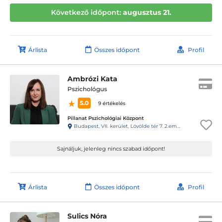
Következő időpont:
augusztus 21.
Árlista
Összes időpont
Profil
Ambrózi Kata
Pszichológus
5.0
9 értékelés
Pillanat Pszichológiai Központ
Budapest, VII. kerület, Lövölde tér 7. 2.emelet 7. ajtó (29-es csengő)
Sajnáljuk, jelenleg nincs szabad időpont!
Árlista
Összes időpont
Profil
Sulics Nóra