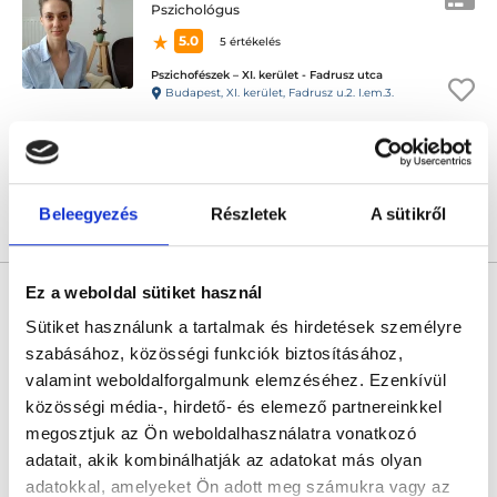
Pszichológus
5.0
5 értékelés
Pszichofészek – XI. kerület - Fadrusz utca
Budapest, XI. kerület, Fadrusz u.2. I.em.3.
Sajnáljuk, jelenleg nincs szabad időpont!
Beleegyezés
Részletek
A sütikről
Árlista
Összes időpont
Profil
Ez a weboldal sütiket használ
Balogh Kornélia
Pszichológus
Sütiket használunk a tartalmak és hirdetések személyre
4.7
11 értékelés
szabásához, közösségi funkciók biztosításához,
valamint weboldalforgalmunk elemzéséhez. Ezenkívül
PszichoFészek - III. kerület - Felnőtt rendelő
Budapest, III. kerület, Vörösvári út 23. I. em. 3.
közösségi média-, hirdető- és elemező partnereinkkel
megosztjuk az Ön weboldalhasználatra vonatkozó
Sajnáljuk, jelenleg nincs szabad időpont!
adatait, akik kombinálhatják az adatokat más olyan
adatokkal, amelyeket Ön adott meg számukra vagy az