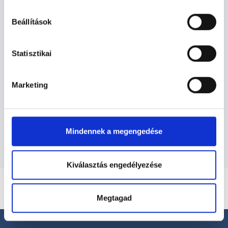
hu-cookie-szabalyzat/
Beállítások
Pszichológus - Pszichológia
Statisztikai
Pszichológia TERÜLETHEZ KAPCSOLÓDÓ
Marketing
SZAKTERÜLETEK
Szolgáltatások
Mindennek a megengedése
Kiválasztás engedélyezése
Megtagad