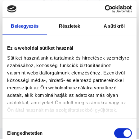
megtanuljunk táncolni az esőben.”
Előző
Üdvözlöm! Salamon Irén vagyok, okleveles
pszichológus, szervezetpszichológus,
válási...
Beleegyezés
Részletek
A sütikről
* Szakorvos jelölt (rezidens): általános orvosi oklevéllel rendelkező
orvos, aki jogszabályok szerinti szakorvosi szakképesítés
megszerzésére irányuló képzésben vesz részt. Ezen orvosok által
önállóan nem végezhető szakmai tevékenységért teljes
Ez a weboldal sütiket használ
felelősséggel tartozik és azt közvetlenül felügyeli az egészségügyi
szolgáltató szakorvosa az első részvizsgáig, utána pedig a
Sütiket használunk a tartalmak és hirdetések személyre
szakorvosjelölt önállóan láthat el feladatokat. A foglaljorvost.hu
szabásához, közösségi funkciók biztosításához,
felelősségét kizárja esetleges névazonosságért bármely szakorvos
és szakorvosjelölt esetén.
valamint weboldalforgalmunk elemzéséhez. Ezenkívül
közösségi média-, hirdető- és elemező partnereinkkel
megosztjuk az Ön weboldalhasználatra vonatkozó
Főoldal
Pszichológus
adatait, akik kombinálhatják az adatokat más olyan
adatokkal, amelyeket Ön adott meg számukra vagy az
Komplex egészségpszichológiai konzultáció (felnőtt,
Ön által használt más szolgáltatásokból gyűjtöttek.
angol, svéd nyelven)
Cookie
Hozzájárulás
szabályzat:
https://foglaljorvost.hu/info/foglaljorvost-
Elengedhetetlen
kiválasztása