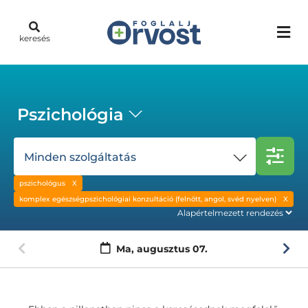
keresés
Pszichológia
Minden szolgáltatás
pszichológus
komplex egészségpszichológiai konzultáció (felnőtt, angol, svéd nyelven)
Ma,
augusztus 07.