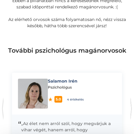
Ebben a pillanatban nincs a keresésednek megfelelő,
szabad időponttal rendelkező magánorvosunk. :(
Az elérhető orvosok száma folyamatosan nő, nézz vissza
később, hátha több szerencsével jársz!
További pszichológus magánorvosok
Salamon Irén
K
Pszichológus
5.0
4 értékelés
“
„Az élet nem arról szól, hogy megvárjuk a
vihar végét, hanem arról, hogy