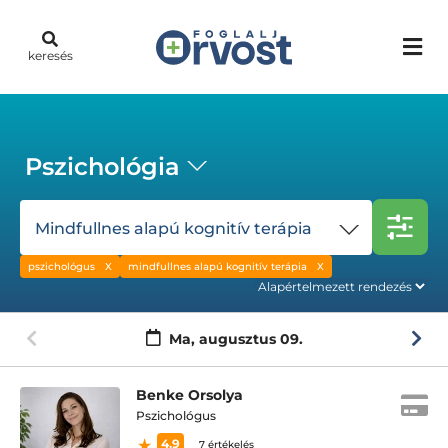
keresés
Pszichológia
Mindfullnes alapú kognitív terápia
pszichológus
mindfullnes alapú kognitív terápia
Ma,
augusztus 09.
Benke Orsolya
Pszichológus
4.9
7 értékelés