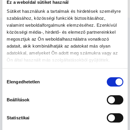
Mindfullnes alapú kognitív terápia
Ez a weboldal sütiket használ
Sütiket használunk a tartalmak és hirdetések személyre
szabásához, közösségi funkciók biztosításához,
valamint weboldalforgalmunk elemzéséhez. Ezenkívül
közösségi média-, hirdető- és elemező partnereinkkel
megosztjuk az Ön weboldalhasználatra vonatkozó
adatait, akik kombinálhatják az adatokat más olyan
Pszichológus - Pszichológia
adatokkal, amelyeket Ön adott meg számukra vagy az
Ön által használt más szolgáltatásokból gyűjtöttek.
Cookie
Pszichológia TERÜLETHEZ KAPCSOLÓDÓ
Hozzájárulás
szabályzat:
https://foglaljorvost.hu/info/foglaljorvost-
SZAKTERÜLETEK
Elengedhetetlen
kiválasztása
hu-cookie-szabalyzat/
Szolgáltatások
Beállítások
Budapesti és vidéki pszichológus orvosok
Statisztikai