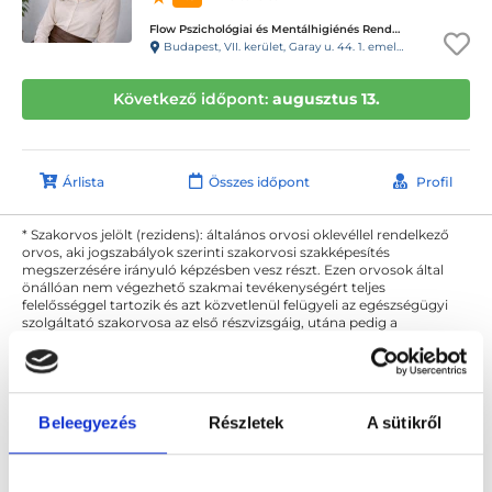
Flow Pszichológiai és Mentálhigiénés Rendelő
Budapest, VII. kerület, Garay u. 44. 1. emelet 10. ajtó. Kapucsengő: 19.
Következő időpont:
augusztus 13.
Árlista
Összes időpont
Profil
* Szakorvos jelölt (rezidens): általános orvosi oklevéllel rendelkező
orvos, aki jogszabályok szerinti szakorvosi szakképesítés
megszerzésére irányuló képzésben vesz részt. Ezen orvosok által
önállóan nem végezhető szakmai tevékenységért teljes
felelősséggel tartozik és azt közvetlenül felügyeli az egészségügyi
szolgáltató szakorvosa az első részvizsgáig, utána pedig a
szakorvosjelölt önállóan láthat el feladatokat. A foglaljorvost.hu
felelősségét kizárja esetleges névazonosságért bármely szakorvos
és szakorvosjelölt esetén.
Beleegyezés
Részletek
A sütikről
Főoldal
Pszichológus