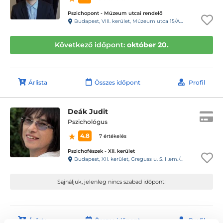
Pszichopont - Múzeum utcai rendelő
Budapest, VIII. kerület, Múzeum utca 15/A. Fsz/1. ajtó (11-es kapucsengő)
Következő időpont:
október 20.
Árlista
Összes időpont
Profil
Deák Judit
Pszichológus
4.8
7 értékelés
Pszichofészek - XII. kerület
Budapest, XII. kerület, Greguss u. 5. II.em./3.
Sajnáljuk, jelenleg nincs szabad időpont!
Árlista
Összes időpont
Profil