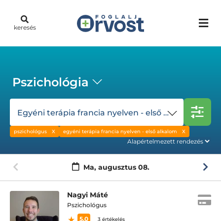
keresés
Pszichológia
Egyéni terápia francia nyelven - első alkalom
pszichológus
egyéni terápia francia nyelven - első alkalom
Ma,
augusztus 08.
Nagyi Máté
Pszichológus
5.0
3 értékelés