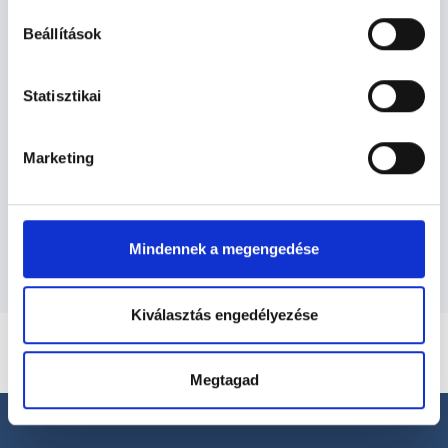
Pszichológus - Pszichológia
Beállítások
Pszichológia TERÜLETHEZ KAPCSOLÓDÓ
Statisztikai
SZAKTERÜLETEK
Marketing
Szolgáltatások
Budapesti és vidéki pszichológus orvosok
Mindennek a megengedése
Kiválasztás engedélyezése
Megtagad