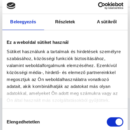
* Szakorvos jelölt (rezidens): általános orvosi oklevéllel rendelkező
orvos, aki jogszabályok szerinti szakorvosi szakképesítés
Beleegyezés
Részletek
A sütikről
megszerzésére irányuló képzésben vesz részt. Ezen orvosok által
önállóan nem végezhető szakmai tevékenységért teljes
felelősséggel tartozik és azt közvetlenül felügyeli az egészségügyi
szolgáltató szakorvosa az első részvizsgáig, utána pedig a
szakorvosjelölt önállóan láthat el feladatokat. A foglaljorvost.hu
Ez a weboldal sütiket használ
felelősségét kizárja esetleges névazonosságért bármely szakorvos
és szakorvosjelölt esetén.
Sütiket használunk a tartalmak és hirdetések személyre
szabásához, közösségi funkciók biztosításához,
valamint weboldalforgalmunk elemzéséhez. Ezenkívül
Főoldal
Pszichológus
közösségi média-, hirdető- és elemező partnereinkkel
megosztjuk az Ön weboldalhasználatra vonatkozó
Egyéni terápia francia nyelven - első alkalom
adatait, akik kombinálhatják az adatokat más olyan
adatokkal, amelyeket Ön adott meg számukra vagy az
Ön által használt más szolgáltatásokból gyűjtöttek.
Cookie
Hozzájárulás
szabályzat:
https://foglaljorvost.hu/info/foglaljorvost-
Elengedhetetlen
kiválasztása
hu-cookie-szabalyzat/