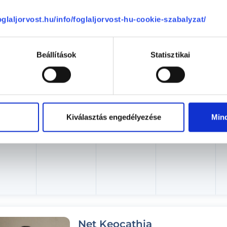
Aug. 08. - Aug. 14.
foglaljorvost.hu/info/foglaljorvost-hu-cookie-szabalyzat/
ombat
Vasárnap
Hétfő
Kedd
ma
08.09.
08.10.
08.11.
Beállítások
Statisztikai
Kiválasztás engedélyezése
Min
Net Keocathia