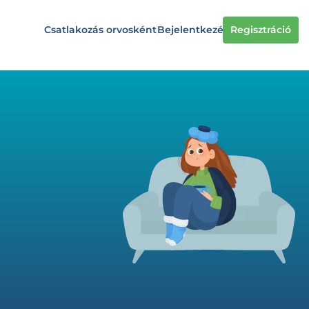
Csatlakozás orvosként
Bejelentkezés
Regisztráció