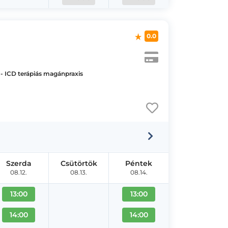
0.0
- ICD terápiás magánpraxis
Szerda
Csütörtök
Péntek
08.12.
08.13.
08.14.
13:00
13:00
14:00
14:00