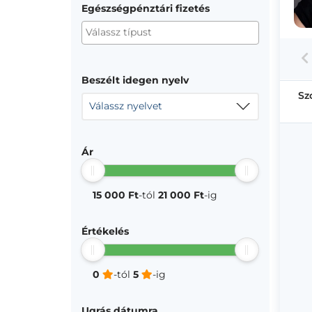
Egészségpénztári fizetés
Beszélt idegen nyelv
Sz
Válassz nyelvet
Ár
15 000 Ft
-tól
21 000 Ft
-ig
Értékelés
0
-tól
5
-ig
Ugrás dátumra