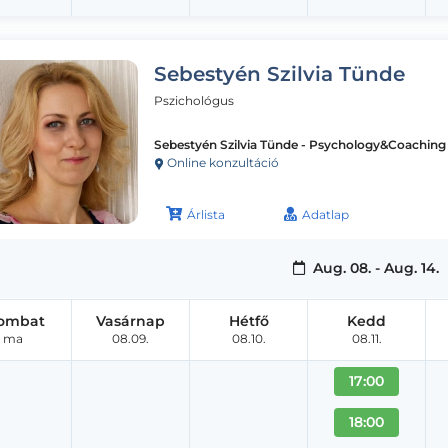
Sebestyén Szilvia Tünde
Pszichológus
Sebestyén Szilvia Tünde - Psychology&Coaching 
Online konzultáció
Árlista
Adatlap
Aug. 08. - Aug. 14.
ombat
Vasárnap
Hétfő
Kedd
ma
08.09.
08.10.
08.11.
17:00
18:00