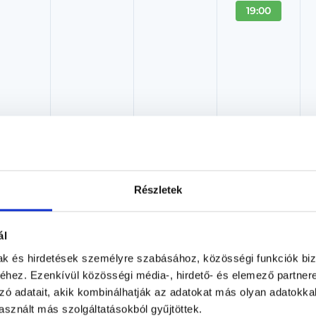
19:00
Tóth Adél
Részletek
Pszichológus
Tóth Adél Magénrendelése XIII. kerület
ál
Budapest, XIII. kerület, Gergely Győző utca 13.
mak és hirdetések személyre szabásához, közösségi funkciók biz
hez. Ezenkívül közösségi média-, hirdető- és elemező partner
Árlista
Adatlap
zó adatait, akik kombinálhatják az adatokat más olyan adatokka
sznált más szolgáltatásokból gyűjtöttek.