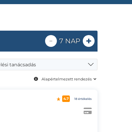
-
+
7 NAP
lési tanácsadás
4.7
18 értékelés