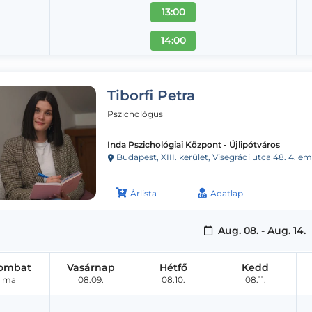
13:00
14:00
Tiborfi Petra
Pszichológus
Inda Pszichológiai Központ - Újlipótváros
Budapest, XIII. kerület, Visegrádi utca 48. 4. e
Árlista
Adatlap
Aug. 08. - Aug. 14.
ombat
Vasárnap
Hétfő
Kedd
ma
08.09.
08.10.
08.11.