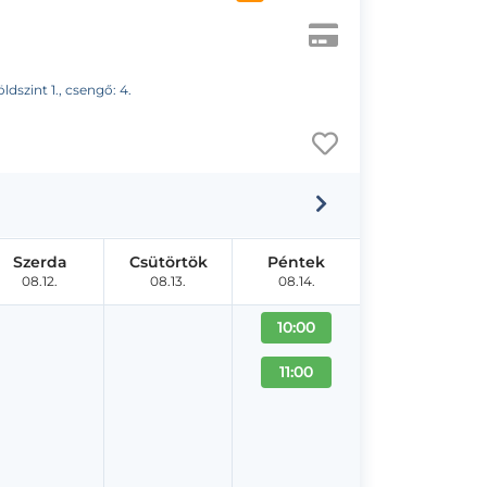
ldszint 1., csengő: 4.
Szerda
Csütörtök
Péntek
08.12.
08.13.
08.14.
10:00
11:00