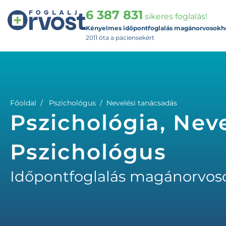
6 387 831
sikeres foglalás!
Kényelmes időpontfoglalás magánorvosokh
2011 óta a páciensekért
Főoldal
Pszichológus
Nevelési tanácsadás
Pszichológia, Nev
Pszichológus
Időpontfoglalás magánorvos