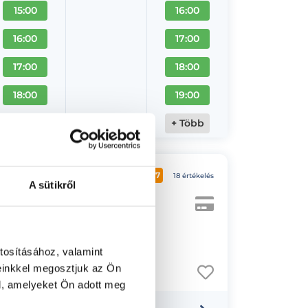
15:00
16:00
16:00
17:00
17:00
18:00
18:00
19:00
+ Több
+ Több
4.7
18 értékelés
A sütikről
tosításához, valamint
einkkel megosztjuk az Ön
l, amelyeket Ön adott meg