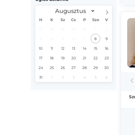
H
K
Sz
Cs
P
Szo
V
27
28
29
30
31
1
2
3
4
5
6
7
8
9
10
11
12
13
14
15
16
17
18
19
20
21
22
23
24
25
26
27
28
29
30
31
1
2
3
4
5
6
Sz