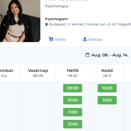
Pszichológus
Pszichogram
Budapest, II. kerület, Frankel Leó út 49. Magasfö
Árlista
Adatlap
Aug. 08. - Aug. 14.
ombat
Vasárnap
Hétfő
Kedd
ma
08.09.
08.10.
08.11.
09:00
10:00
10:00
11:00
11:00
12:00