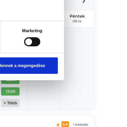
Szerda
Csütörtök
Péntek
08.12.
08.13.
08.14.
Marketing
08:00
09:00
10:00
dennek a megengedése
11:00
12:00
13:00
+ Több
5.0
1 értékelés