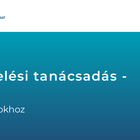
oz!
elési tanácsadás -
okhoz