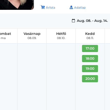
Árlista
Adatlap
Aug. 08. - Aug. 14.
ombat
Vasárnap
Hétfő
Kedd
ma
08.09.
08.10.
08.11.
17:00
18:00
19:00
20:00