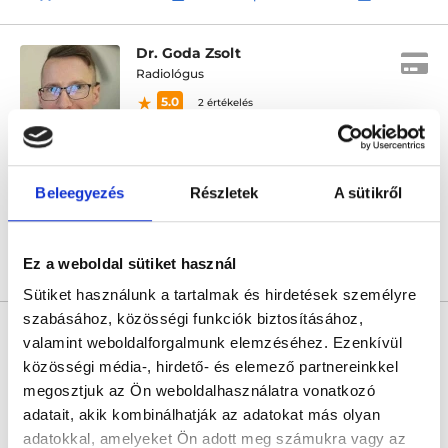
Dr. Goda Zsolt
Radiológus
5.0
2 értékelés
Medina Egészség Centrum
Budapest, IV. kerület, Liszt Ferenc utca 6.
Beleegyezés
Részletek
A sütikről
Sajnáljuk, jelenleg nincs szabad időpont!
Ez a weboldal sütiket használ
Árlista
Összes időpont
Profil
Sütiket használunk a tartalmak és hirdetések személyre
szabásához, közösségi funkciók biztosításához,
* Szakorvos jelölt (rezidens): általános orvosi oklevéllel rendelkező
orvos, aki jogszabályok szerinti szakorvosi szakképesítés
valamint weboldalforgalmunk elemzéséhez. Ezenkívül
megszerzésére irányuló képzésben vesz részt. Ezen orvosok által
közösségi média-, hirdető- és elemező partnereinkkel
önállóan nem végezhető szakmai tevékenységért teljes
felelősséggel tartozik és azt közvetlenül felügyeli az egészségügyi
megosztjuk az Ön weboldalhasználatra vonatkozó
szolgáltató szakorvosa az első részvizsgáig, utána pedig a
adatait, akik kombinálhatják az adatokat más olyan
szakorvosjelölt önállóan láthat el feladatokat. A foglaljorvost.hu
felelősségét kizárja esetleges névazonosságért bármely szakorvos
adatokkal, amelyeket Ön adott meg számukra vagy az
és szakorvosjelölt esetén.