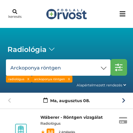
keresés
Radiológia
Arckoponya röntgen
radiológus
arckoponya röntgen
Ma,
augusztus 08.
Wáberer - Röntgen vizsgálat
Radiológus
3.0
2 értékelés