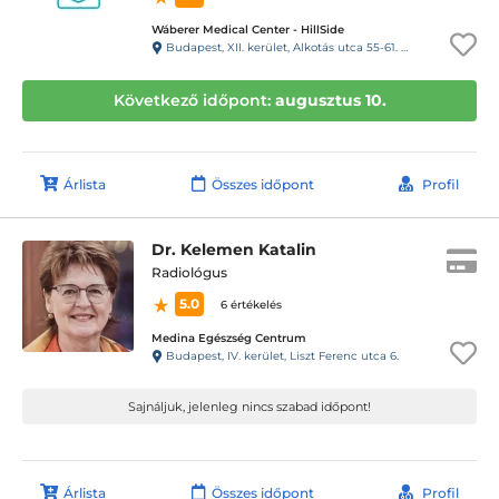
Wáberer Medical Center - HillSide
Budapest, XII. kerület, Alkotás utca 55-61. Hillside
Következő időpont:
augusztus 10.
Árlista
Összes időpont
Profil
Dr. Kelemen Katalin
Radiológus
5.0
6 értékelés
Medina Egészség Centrum
Budapest, IV. kerület, Liszt Ferenc utca 6.
Sajnáljuk, jelenleg nincs szabad időpont!
Árlista
Összes időpont
Profil