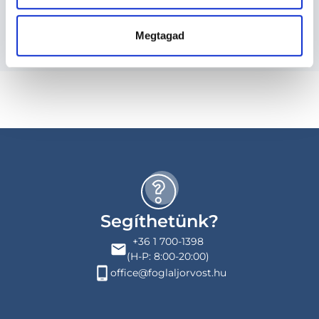
Budapesti és vidéki radiológus orvosok
Megtagad
Segíthetünk?
+36 1 700-1398
(H-P: 8:00-20:00)
office@foglaljorvost.hu